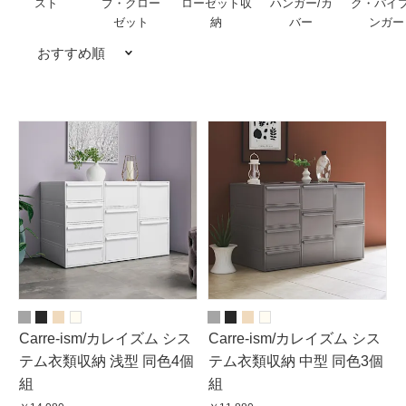
スト
ブ・クロー
ローゼット収
ハンガー/カ
ク・パイ
ゼット
納
バー
ンガー
おすすめ順
Carre-ism/カレイズム シス
Carre-ism/カレイズム シス
テム衣類収納 浅型 同色4個
テム衣類収納 中型 同色3個
組
組