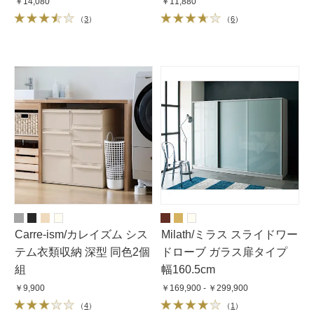
￥14,080
￥11,880
（
3
）
（
6
）
Carre-ism/カレイズム シス
Milath/ミラス スライドワー
テム衣類収納 深型 同色2個
ドローブ ガラス扉タイプ
組
幅160.5cm
￥9,900
￥169,900 - ￥299,900
（
4
）
（
1
）