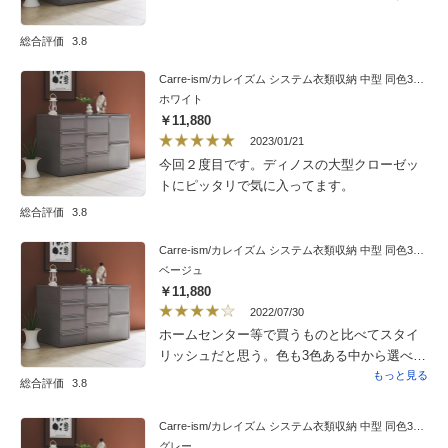
です。like‐itにはキャスターがつけられるよう
だったのですが、こちらも見たらキャスター
総合評価
3.8
用っぽい穴がありました。なのでサイズさえ
あえば別売りのキャスターを付けられるかも
Carre-ism/カレイズム システム衣類収納 中型 同色3個組
しれません（試してませんが）
ホワイト
￥11,880
2023/01/21
今回２度目です。ディノスの大型クローゼッ
トにピッタリで気に入ってます。
総合評価
3.8
Carre-ism/カレイズム システム衣類収納 中型 同色3個組
ベージュ
￥11,880
2022/07/30
ホームセンター等で買うものと比べてスタイ
リッシュだと思う。色も3色ある中から選べる
のも良い。欠点を強いて言うなら引き出しを
もっと見る
総合評価
3.8
引いた時に滑りが良すぎるかな。滑りが悪い
よりはいいことですが…。
Carre-ism/カレイズム システム衣類収納 中型 同色3個組
グレー