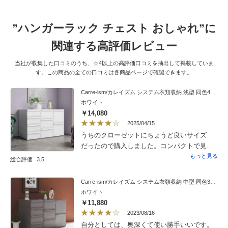
”ハンガーラック チェスト おしゃれ”に
関連する高評価レビュー
当社が収集した口コミのうち、☆4以上の高評価口コミを抽出して掲載していま
す。この商品の全ての口コミは各商品ページで確認できます。
Carre-ism/カレイズム システム衣類収納 浅型 同色4個組
ホワイト
￥14,080
2025/04/15
うちのクローゼットにちょうど良いサイズ
だったので購入しました。コンパクトで見た
目もおしゃれです。色々なサイズがあって
もっと見る
総合評価
3.5
ちゃんと高さがそろうのもいいし、重ねても
普通に使っている分にはズレたりもありませ
Carre-ism/カレイズム システム衣類収納 中型 同色3個組
ん。引き出しもスムーズでした。購入後に
ホワイト
like‐itにほぼ同じものがあるのを見つけてしま
￥11,880
い複雑でしたが（like‐itが好きなので）お値段
2023/08/16
はあまり変わらなかったのでそこは良かった
自分としては、奥深くて使い勝手いいです。