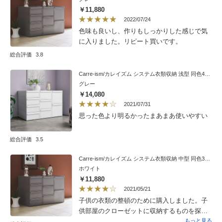
￥11,880
2022/07/24
色味も良いし、作りもしっかりした感じで気
に入りました。リピート買いです。
総合評価
3.8
Carre-ism/カレイズム システム衣類収納 浅型 同色4個組
グレー
￥14,080
2021/07/31
思った色より明るかったまあまあ使いやすい
総合評価
3.5
Carre-ism/カレイズム システム衣類収納 中型 同色3個組
ホワイト
￥11,880
2021/05/21
子供の衣類の整頓のために購入しました。子
供部屋のクローゼットに収納するものを探し
ていました。色は真っ白で綺麗ですが，思っ
もっと見る