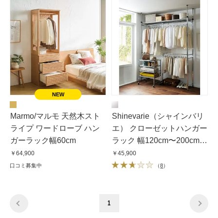
Marmo/マルモ 天然木スト
Shinevarie（シャインバリ
ライプ ワードローブ ハン
エ） クローゼットハンガー
ガーラック幅60cm
ラック 幅120cm〜200cm対
応
￥64,900
￥45,900
口コミ募集中
（
8
）
1