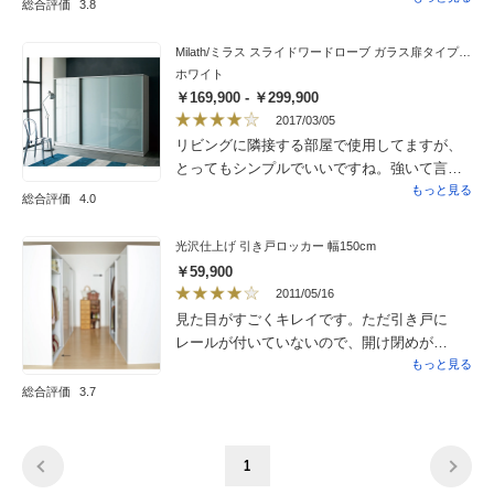
総合評価
3.8
たより軽く引き出すと前川に傾きます。
Milath/ミラス スライドワードローブ ガラス扉タイプ 幅160.5cm
ホワイト
￥169,900 - ￥299,900
2017/03/05
リビングに隣接する部屋で使用してますが、
とってもシンプルでいいですね。強いて言え
ば、扉が重いです。
もっと見る
総合評価
4.0
光沢仕上げ 引き戸ロッカー 幅150cm
￥59,900
2011/05/16
見た目がすごくキレイです。ただ引き戸に
レールが付いていないので、開け閉めが
ちょっと重いです。でも収納力は抜群なの
もっと見る
で、☆４つで。かなり大きいので組立までお
総合評価
3.7
願いしたほうがいいです。組立配送の方もよ
い方でした。ウォークインに120センチのタイ
プと一緒に並べて、向かいにほかの通販で購
1
入した光沢のあるチェストを置いてます。す