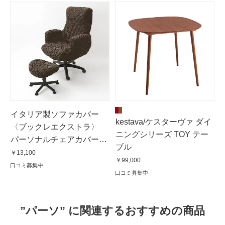
イタリア製ソファカバー
kestava/ケスターヴァ ダイ
〈ブックレエクストラ〉
ニングシリーズ TOY テー
パーソナルチェアカバー・
ブル
パフ付き
￥13,100
￥99,000
口コミ募集中
口コミ募集中
”パーソ” に関連するおすすめの商品