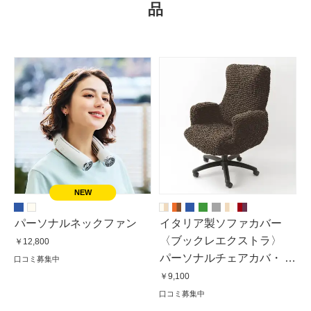
品
パーソナルネックファン
イタリア製ソファカバー
〈ブックレエクストラ〉
￥12,800
パーソナルチェアカバ・ パ
口コミ募集中
フ無
￥9,100
口コミ募集中