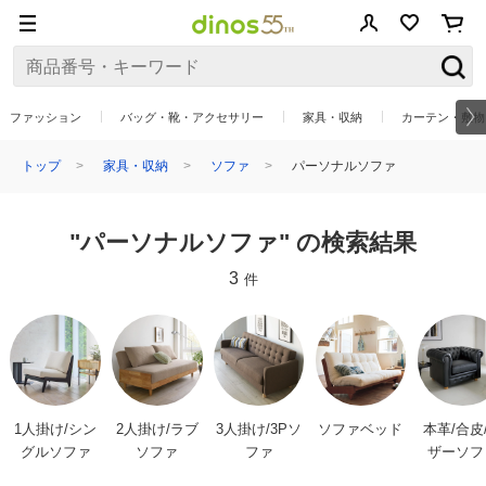
ファッション
バッグ・靴・アクセサリー
家具・収納
カーテン・敷物
トップ
家具・収納
ソファ
パーソナルソファ
"パーソナルソファ" の検索結果
3
件
1人掛け/シン
2人掛け/ラブ
3人掛け/3Pソ
ソファベッド
本革/合皮
グルソファ
ソファ
ファ
ザーソフ