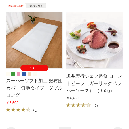
SALE
坂井宏行シェフ監修 ロース
スーパーソフト加工 敷布団
トビーフ（ガーリックペッ
カバー 無地タイプ ダブル
パーソース） （350g）
ロング
￥4,450
￥5,592
（
3
）
（
6
）