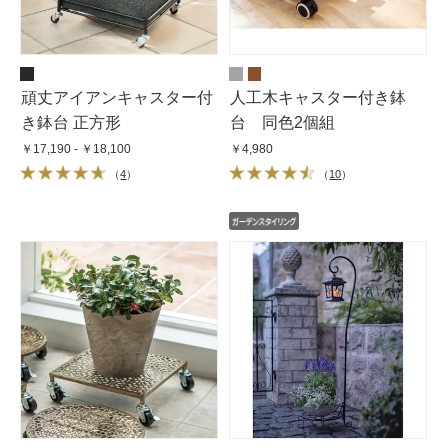
頑丈アイアンキャスター付
人工木キャスター付き鉢
き鉢台 正方形
台 同色2個組
￥17,190 - ￥18,100
￥4,980
（
4
）
（
10
）