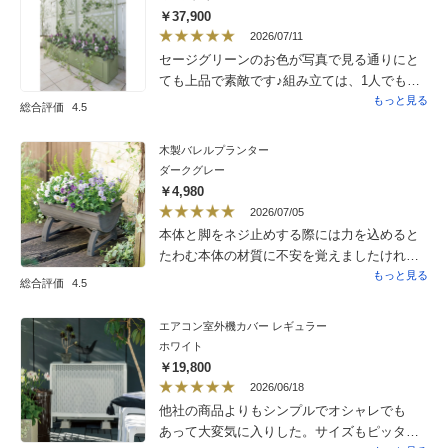
￥37,900
2026/07/11
セージグリーンのお色が写真で見る通りにと
ても上品で素敵です♪組み立ては、1人でも大
丈夫でした。ベランダガーデンをこれから楽
もっと見る
総合評価
4.5
しみたいと思います。いつも素敵な商品をご
提案下さり、ありがとうございます。
木製バレルプランター
ダークグレー
￥4,980
2026/07/05
本体と脚をネジ止めする際には力を込めると
たわむ本体の材質に不安を覚えましたけれ
ど、ラン鉢にするのに程良い軽さでした。軽
もっと見る
総合評価
4.5
石と水苔を詰めて、ひとつには胡蝶蘭を、も
うひとつにはカトレアを植えかえました。今
エアコン室外機カバー レギュラー
のところ根もすくすくと伸びて新芽も育ち、
ホワイト
カトレアには新しい新芽も誕生して、皆で喜
￥19,800
んでいます。人によっては安っぽく思えるで
2026/06/18
しょうが、私にとっては嬉しいラン鉢になり
他社の商品よりもシンプルでオシャレでも
ました。ありがとうございました。
あって大変気に入りした。サイズもピッタリ