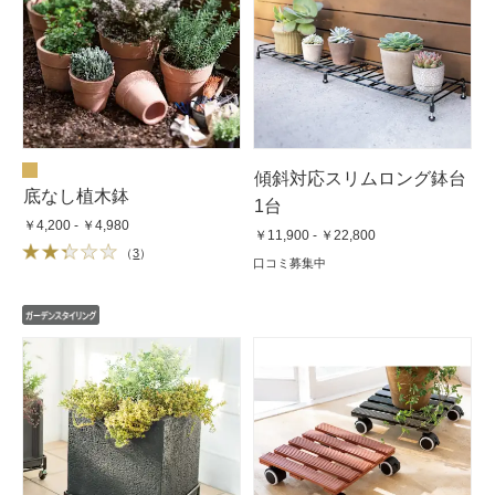
傾斜対応スリムロング鉢台
底なし植木鉢
1台
￥4,200 - ￥4,980
￥11,900 - ￥22,800
（
3
）
口コミ募集中