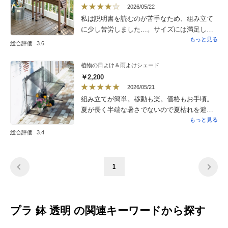
2026/05/22
言って、花が散ったら秋まで不要なんですよ
私は説明書を読むのが苦手なため、組み立て
ね。丈を短くできる仕様であれば、丈が短め
に少し苦労しました…。サイズには満足して
のバラやミニバラで使えて汎用性が高そうで
おります。実は、昨年から購入を検討してお
もっと見る
す。
総合評価
3.6
りました！早速、葉物野菜を植えてありま
す！とても気に入ったので、もう１台、購入
植物の日よけ＆雨よけシェード
を検討中です♪
￥2,200
2026/05/21
組み立てが簡単。移動も楽。価格もお手頃。
夏が長く半端な暑さでないので夏枯れを避け
るためコンパクトな日除けを探してました。
もっと見る
これ気に入りました。なのでリピートしま
総合評価
3.4
す。
1
プラ 鉢 透明 の関連キーワードから探す