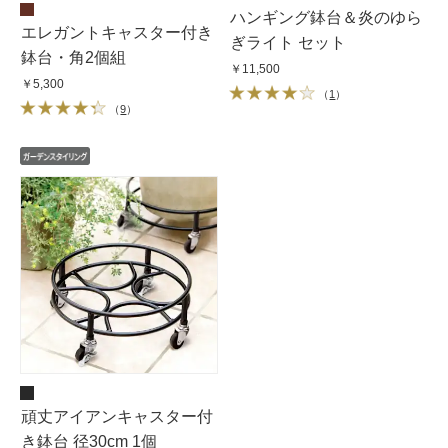
ハンギング鉢台＆炎のゆら
エレガントキャスター付き
ぎライト セット
鉢台・角2個組
￥11,500
￥5,300
（
1
）
（
9
）
頑丈アイアンキャスター付
き鉢台 径30cm 1個