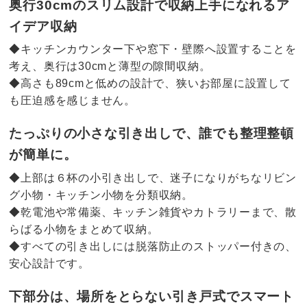
奥行30cmのスリム設計で収納上手になれるア
イデア収納
◆キッチンカウンター下や窓下・壁際へ設置することを
考え、奥行は30cmと薄型の隙間収納。
◆高さも89cmと低めの設計で、狭いお部屋に設置して
も圧迫感を感じません。
たっぷりの小さな引き出しで、誰でも整理整頓
が簡単に。
◆上部は６杯の小引き出しで、迷子になりがちなリビン
グ小物・キッチン小物を分類収納。
◆乾電池や常備薬、キッチン雑貨やカトラリーまで、散
らばる小物をまとめて収納。
◆すべての引き出しには脱落防止のストッパー付きの、
安心設計です。
下部分は、場所をとらない引き戸式でスマート