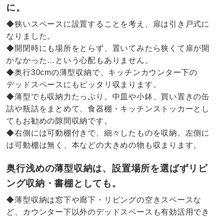
に。
◆狭いスペースに設置することを考え、扉は引き戸式に
なりました。
◆開閉時にも場所をとらず、置いてみたら狭くて扉が開
かなかった…という心配もありません。
◆奥行30cmの薄型収納で、キッチンカウンター下の
デッドスペースにもピッタリ収まります。
◆薄型でも収納力たっぷり。中皿や小鉢、買い置きの缶
詰や瓶詰をまとめて、食器棚・キッチンストッカーとし
てもお勧めの隙間収納です。
◆右側には可動棚付きで、細々したものを収納。左側に
は可動棚は無く、本などの大きめの物も収まります。
奥行浅めの薄型収納は、設置場所を選ばずリビ
ング収納・書棚としても。
◆薄型収納は窓下や廊下・リビングの空きスペースな
ど、カウンター下以外のデッドスペースも有効活用でき