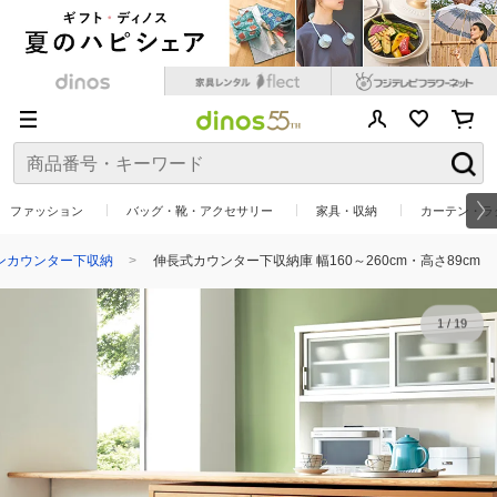
ファッション
バッグ・靴・アクセサリー
家具・収納
カーテン・ラ
ンカウンター下収納
伸長式カウンター下収納庫 幅160～260cm・高さ89cm
1
/
19