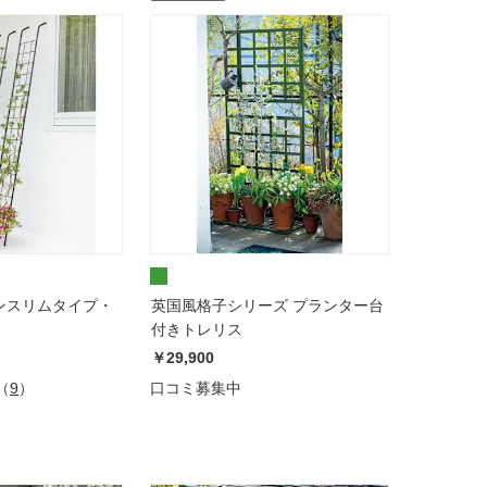
ンスリムタイプ・
英国風格子シリーズ プランター台
付きトレリス
￥29,900
（
9
）
口コミ募集中