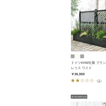
ドイツKHW社製 プラ
レリス ワイド
￥36,900
（
1
）