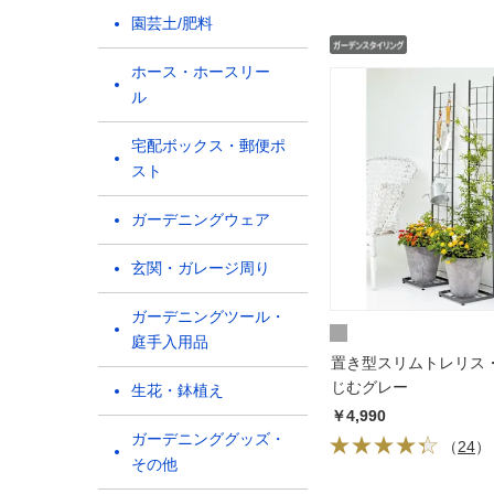
園芸土/肥料
ホース・ホースリー
ル
宅配ボックス・郵便ポ
スト
ガーデニングウェア
玄関・ガレージ周り
ガーデニングツール・
庭手入用品
置き型スリムトレリス
じむグレー
生花・鉢植え
￥4,990
ガーデニンググッズ・
（
24
）
その他