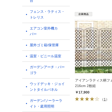
台
フェンス・ラティス・
トレリス
エアコン室外機カ
バー
屋外ゴミ箱/保管庫
温室・ビニール温室
ガーデンアーチ・パー
ゴラ
アイアンラティス柄フェ
ウッドデッキ・ジョイ
216cm 2枚組
ントタイルパネル
￥17,900
（
1
）
ガーデン/ソーラーラ
イト・庭用照明