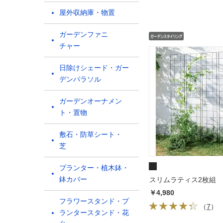
屋外収納庫・物置
ガーデンファニ
チャー
日除けシェード・ガー
デンパラソル
ガーデンオーナメン
ト・置物
敷石・防草シート・
芝
プランター・植木鉢・
鉢カバー
スリムラティス2枚組
￥4,980
フラワースタンド・プ
（
7
）
ランタースタンド・花