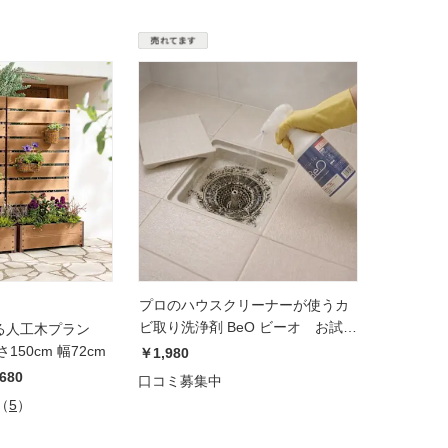
プロのハウスクリーナーが使うカ
ビ取り洗浄剤 BeO ビーオ お試し
る人工木プラン
200ml
50cm 幅72cm
￥1,980
,680
口コミ募集中
（
5
）