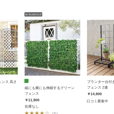
ンス 高さ
プランター台付
フェンス 2連
縦にも横にも伸縮するグリーン
フェンス
￥14,900
￥11,900
口コミ募集中
在庫なし
（
1
）