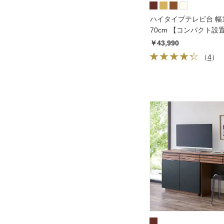
ハイタイプテレビ台 幅1
70cm 【コンパクト設
シリーズ】
￥43,990
（
4
）