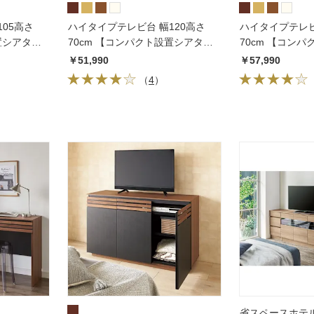
05高さ
ハイタイプテレビ台 幅120高さ
ハイタイプテレビ
置シアター
70cm 【コンパクト設置シアター
70cm 【コン
シリーズ】
シリーズ】
￥51,990
￥57,990
（
4
）
省スペースホテ