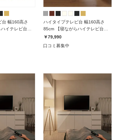
台 幅160高さ
ハイタイプテレビ台 幅160高さ
がらハイテレビ台シ
85cm 【寝ながらハイテレビ台シ
リーズ】
￥79,990
口コミ募集中