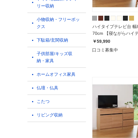
リー収納
小物収納・フリーボッ
クス
ハイタイプテレビ台 幅
70cm 【寝ながらハイ
下駄箱/玄関収納
リーズ】
￥59,990
口コミ募集中
子供部屋/キッズ収
納・家具
ホームオフィス家具
仏壇・仏具
こたつ
リビング収納