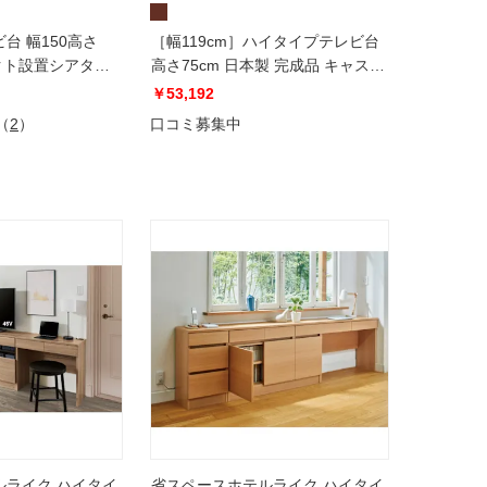
台 幅150高さ
［幅119cm］ハイタイプテレビ台
パクト設置シアター
高さ75cm 日本製 完成品 キャス
ター付き
￥53,192
（
2
）
口コミ募集中
ルライク ハイタイ
省スペースホテルライク ハイタイ