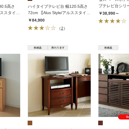
プテレビ台シリ
0.5高さ
ハイタイプテレビ台 幅120.5高さ
ダーデスク 幅70
/アルススタイ
72cm 【Alus Style/アルススタイ
￥38,990～
ル】
￥84,900
（
2
）
S