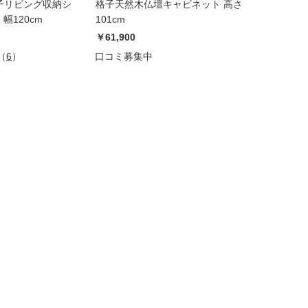
子リビング収納シ
格子天然木仏壇キャビネット 高さ
幅120cm
101cm
￥61,900
（
6
）
口コミ募集中