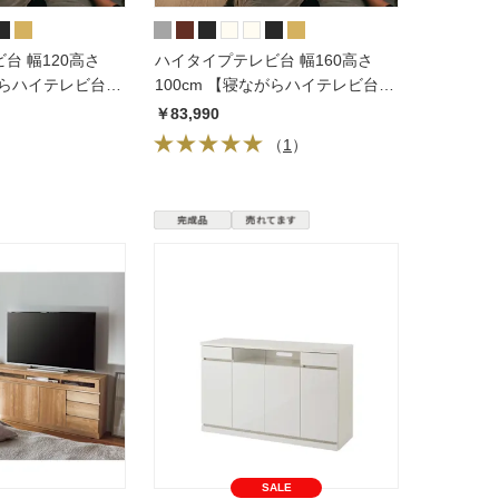
台 幅120高さ
ハイタイプテレビ台 幅160高さ
ながらハイテレビ台シ
100cm 【寝ながらハイテレビ台シ
リーズ】
￥83,990
（
1
）
SALE