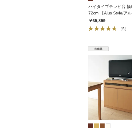
ハイタイプテレビ台 幅8
72cm 【Alus Style
ル】
￥65,899
（
5
）