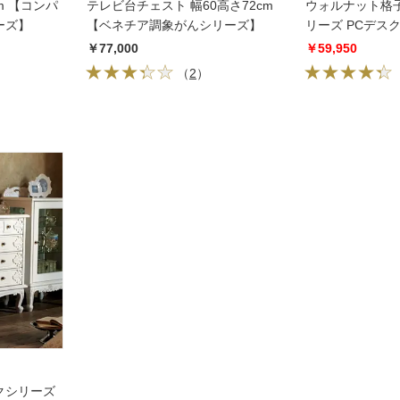
m 【コンパ
テレビ台チェスト 幅60高さ72cm
ウォルナット格
ーズ】
【ベネチア調象がんシリーズ】
リーズ PCデスク 
￥77,000
￥59,950
（
2
）
クシリーズ