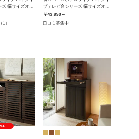
ーズ 幅サイズオー
プテレビ台シリーズ 幅サイズオー
cm〜90cm
ダーデスク 幅91cm〜120cm
￥43,990～
（
1
）
口コミ募集中
ALE