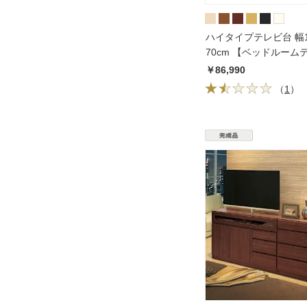
ハイタイプテレビ台 幅1
70cm 【ベッドルーム
リーズ】
￥86,990
（
1
）