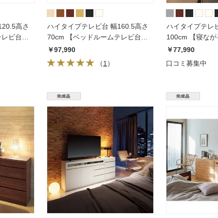
20.5高さ
ハイタイプテレビ台 幅160.5高さ
ハイタイプテレビ
テレビ台シ
70cm 【ベッドルームテレビ台シ
100cm 【寝
リーズ】
リーズ】
￥97,990
￥77,990
（
1
）
口コミ募集中