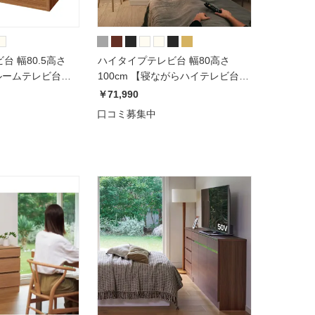
 幅80.5高さ
ハイタイプテレビ台 幅80高さ
ドルームテレビ台シ
100cm 【寝ながらハイテレビ台シ
リーズ】
￥71,990
口コミ募集中