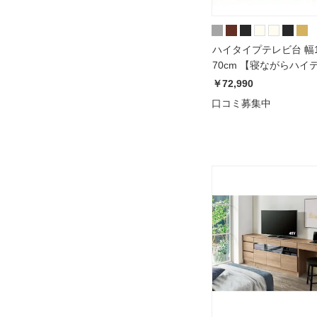
ハイタイプテレビ台 幅1
70cm 【寝ながらハイ
リーズ】
￥72,990
口コミ募集中