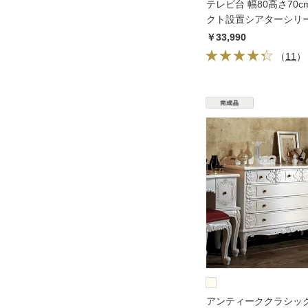
テレビ台 幅80高さ70c
クト設置シアターシリ
￥33,990
（
11
）
アンティーククラシッ