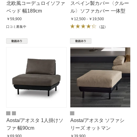
北欧風コーデュロイソファ
スペイン製カバー〈クルー
ベッド 幅189cm
ル〉ソファカバー 一体型
￥59,900
￥12,500 - ￥19,500
口コミ募集中
（
32
）
Aosta/アオスタ 1人掛けソ
Aosta/アオスタ ソファシ
ファ 幅90cm
リーズ オットマン
￥69,900
￥39,900