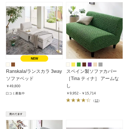
Ranskala/ランスカラ 3way
スペイン製ソファカバー
ソファベッド
［Tina ティナ］ アームな
し
￥49,800
￥9,952 - ￥15,714
口コミ募集中
（
12
）