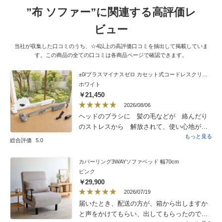
”布 ソファー”に関連する高評価レ
ビュー
当社が収集した口コミのうち、☆4以上の高評価口コミを抽出して掲載していま
す。この商品の全ての口コミは各商品ページで確認できます。
±0/プラスマイナスゼロ カセット式コードレスクリーナー 番組特別セット（テーブルブラシ＋変換ノズルセット）
ホワイト
￥21,450
2026/08/06
ヘッドのブラシに 髪の毛などが 絡んだり
のストレスから 解放されて、使い心地が良
いです。価格のわりに 吸引力も良くて 満
もっと見る
総合評価
5.0
足してます
カバーリング3WAYソファベッド 幅70cm
ピンク
￥29,900
2026/07/19
届いたとき、配送の方が、箱から出しますか
と声をかけてもらい、出してもらったので、