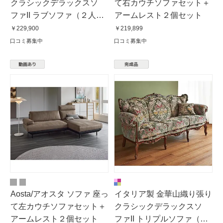
クラシックデラックスソ
て右カウチソファセット＋
ファII ラブソファ（２人掛
アームレスト２個セット
け）
￥229,900
￥219,899
口コミ募集中
口コミ募集中
Aosta/アオスタ ソファ 座っ
イタリア製 金華山織り張り
て左カウチソファセット＋
クラシックデラックスソ
アームレスト２個セット
ファII トリプルソファ（３