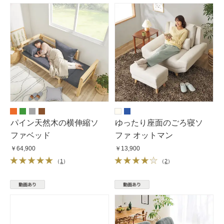
パイン天然木の横伸縮ソ
ゆったり座面のごろ寝ソ
ファベッド
ファ オットマン
￥64,900
￥13,900
（
1
）
（
2
）