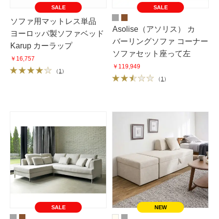
SALE
SALE
ソファ用マットレス単品
Asolise（アソリス） カ
ヨーロッパ製ソファベッド
バーリングソファ コーナー
Karup カーラップ
ソファセット座って左
￥16,757
￥119,949
（
1
）
（
1
）
SALE