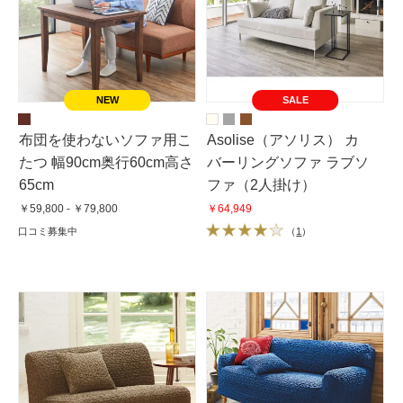
SALE
布団を使わないソファ用こ
Asolise（アソリス） カ
たつ 幅90cm奥行60cm高さ
バーリングソファ ラブソ
65cm
ファ（2人掛け）
￥59,800 - ￥79,800
￥64,949
口コミ募集中
（
1
）