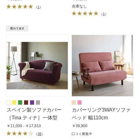
在庫なし
（
1
）
（
1
）
スペイン製ソファカバー
カバーリング3WAYソファ
［Tina ティナ］一体型
ベッド 幅110cm
￥11,000 - ￥17,810
￥39,900
（
28
）
口コミ募集中