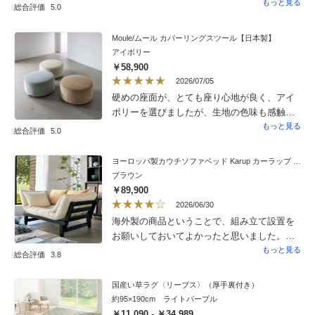
後の組み立てが簡単に出来て良かったです。
もっと見る
総合評価
5.0
ほとんど、カウチ状態で、使用してますが、
ちょっとした昼寝もすぐに出来るので、助
Moule/ムール カバーリングスツール【日本製】
かってます。購入するかどうか迷いました
アイボリー
が、購入して良かったと思います。
￥58,900
2026/07/05
硬めの座面が、とても座り心地が良く、アイ
ボリーを選びましたが、生地の色味も感触も
良く、大変気に入りました。
もっと見る
総合評価
5.0
ヨーロッパ製カウチソファベッド Karup カーラップ FutonII／フートン
ブラウン
￥89,900
2026/06/30
海外製の商品ということで、組み立て設置を
お願いしておいてよかったと思いました。ま
ず、驚いたのは、箱を開けた途端に出てきた
もっと見る
総合評価
3.8
発泡スチロールが緑色のカビのようなものが
点々とついたものが飛び出してきて、組み立
国産い草ラグ〈リーブス〉（厚手裏付き）
てしてくれた方も商品が汚れているので、と
約95×190cm ライトパープル
言ってティッシュペーパーで、部品を拭いて
￥11,090 - ￥34,989