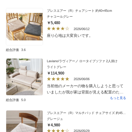
いのに落ちないし、表面の凹凸も良い雰囲気
で、サラサラなので暑さもなく人もペットも
ブレスエアー（R）チェアシート 約40×45cm
快適です。まだ洗ってないので縮みや色落ち
チャコールグレー
は分かりませんが、カウチにも敷くために追
￥5,480
加購入を検討しています。
2026/06/12
座り心地は大変良いです。
総合評価
3.6
Laviano/ラヴィアーノ ロータイプソファ 2人掛け
ライトグレー
￥114,900
2026/06/06
当初他のメーカーの物を購入しようと思って
いましたが我が家は背面が見える配置のた
め、後ろも共布のこちらにしました。結果大
もっと見る
総合評価
5.0
正解です 座り心地もとても良いです。肘掛
けは置くだけのタイプですが、これがまた使
ブレスエアー（R）マルチパッド チェアサイズ 約45×45cm
い勝手がよく、枕・足枕・背もたれの上に置
グレージュ
いてヘッドレスト代わりにもなります。生地
￥4,980
も高級感があり気に入っていますがそのまま
2026/05/29