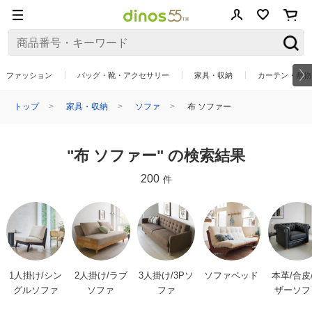
ファッション
バッグ・靴・アクセサリー
家具・収納
カーテン・敷物
トップ
家具・収納
ソファ
布 ソファー
"布 ソファー" の検索結果
200
件
1人掛け/シン
2人掛け/ラブ
3人掛け/3Pソ
ソファベッド
本革/合皮
グルソファ
ソファ
ファ
ザーソフ