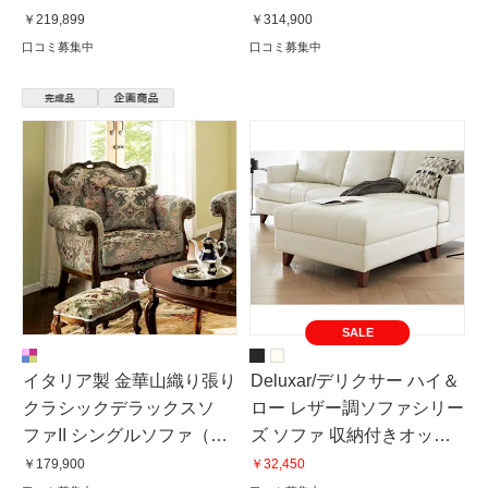
人掛け）
￥219,899
￥314,900
口コミ募集中
口コミ募集中
SALE
イタリア製 金華山織り張り
Deluxar/デリクサー ハイ＆
クラシックデラックスソ
ロー レザー調ソファシリー
ファII シングルソファ（１
ズ ソファ 収納付きオット
人掛け）
マン
￥179,900
￥32,450