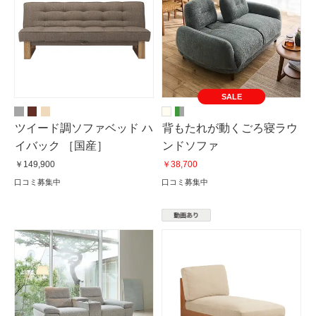
SALE
ツイード調ソファベッド ハ
背もたれが動くごろ寝ラウ
イバック ［国産］
ンドソファ
￥149,900
￥38,700
口コミ募集中
口コミ募集中