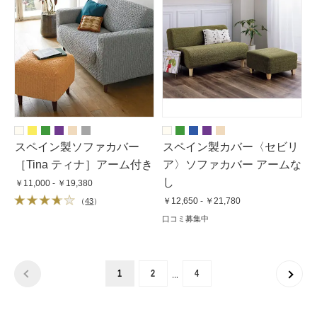
スペイン製ソファカバー
スペイン製カバー〈セビリ
［Tina ティナ］アーム付き
ア〉ソファカバー アームな
し
￥11,000 - ￥19,380
￥12,650 - ￥21,780
（
43
）
口コミ募集中
…
1
2
4