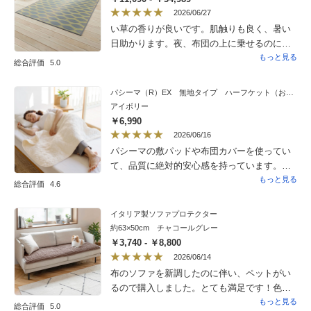
くれていました。部品も全て組み立てが必要
2026/06/27
な状態になっていて、組み立てをお願いした
い草の香りが良いです。肌触りも良く、暑い
のは、大正解だったと思いました。商品自体
日助かります。夜、布団の上に乗せるのに裏
は、木製で軽めであり、両端の木製部分を少
にクッション性があり、寝返りしてもズレま
もっと見る
総合評価
5.0
し持ち上げるだけで、簡単にベッドのように
せん。
もなるので、なかなか便利な構造だと思いま
パシーマ（R）EX 無地タイプ ハーフケット（おなかケット）
す。座っても寝ても使えるのは、とても便利
アイボリー
で使いやすいと思います。クッションのベッ
￥6,990
ドマットも、違和感なく見れるなかなか良く
2026/06/16
考えられた形状だと思います。総体的に見る
パシーマの敷パッドや布団カバーを使ってい
と、価格がもう少し安ければよかったなとは
て、品質に絶対的安心感を持っています。
思いますが、アイデアの詰まった商品でもあ
ハーフケットは出産祝いに購入。自信を持っ
もっと見る
り、購入してよかったと思います。おすすめ
総合評価
4.6
てプレゼントできます。
です。
イタリア製ソファプロテクター
約63×50cm チャコールグレー
￥3,740 - ￥8,800
2026/06/14
布のソファを新調したのに伴い、ペットがい
るので購入しました。とても満足です！色
味、裏面の滑り止めはソファの座面にも優し
もっと見る
総合評価
5.0