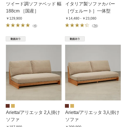
ツイード調ソファベッド 幅
イタリア製ソファカバー
188cm ［国産］
［ヴェルート］一体型
￥129,900
￥14,480 - ￥23,080
（
4
）
（
74
）
Arietta/アリエッタ 2人掛け
Arietta/アリエッタ 3人掛け
ソファ
ソファ