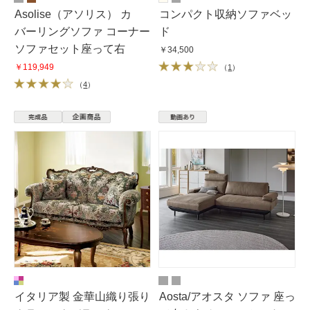
Asolise（アソリス） カ
コンパクト収納ソファベッ
バーリングソファ コーナー
ド
ソファセット座って右
￥34,500
￥119,949
（
1
）
（
4
）
イタリア製 金華山織り張り
Aosta/アオスタ ソファ 座っ