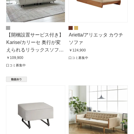
【開梱設置サービス付き】
Arietta/アリエッタ カウチ
Karise/カリーセ 奥行が変
ソファ
えられるリラックスソファ
￥124,900
テーブル付きソファ
￥109,900
口コミ募集中
口コミ募集中