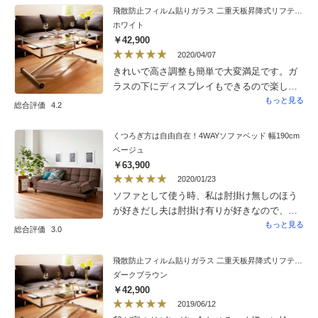
飛散防止フィルム貼りガラス 二重天板昇降式リフティングテーブル 幅120cm
ホワイト
￥42,900
2020/04/07
きれいで高さ調整も簡単で大変満足です。ガ
ラスの下にディスプレイもできるので楽しめ
ます。
もっと見る
総合評価
4.2
くつろぎ方は自由自在！4WAYソファベッド 幅190cm
ベージュ
￥63,900
2020/01/23
ソファとして使う時、私は肘掛け無しのほう
が好きだし夫は肘掛け有りが好きなので、肘
掛けを好きなように上げ下げできるのが我が
もっと見る
総合評価
3.0
家にぴったりでした。簡単にベッドになるの
でお昼寝や友だちが泊まるときなど、色々と
飛散防止フィルム貼りガラス 二重天板昇降式リフティングテーブル 幅120cm
便利です。寝心地もいいです。ソファ状態の
ダークブラウン
とき、後ろの下の部分に隙間ができて、そこ
￥42,900
にひざ掛けなどを収納しています。
2019/06/12