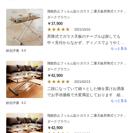
結果、少しだけ横になりたい時にも使える
し、背もたれのリクライニングや肘掛けのリ
飛散防止フィルム貼りガラス 二重天板昇降式リフティングテーブル 幅102cm
クライニングができるこちらのソファベッド
ダークブラウン
に決めました。170cmを二人でゆったりと座
￥37,900
れ、座り心地も大満足です！高さもちょうど
2021/10/10
良いので、立ち上がるのも楽です。注文して
昇降式でガラス天板のテーブルは探しても
良かったです！！
中々見付からなかず、ディノスでようやく出
会えました。金属の脚・木目板・ガラス天板
もっと見る
総合評価
4.0
の色合いが絶妙で、リビング空間に馴染みま
す。昇降式なので実用性もバッチリです。木
飛散防止フィルム貼りガラス 二重天板昇降式リフティングテーブル 幅120cm
目の色合いは写真よりも暗い（濃い）ので、
ダークブラウン
ウォルナット材とのコーディネートが相性良
￥42,900
いと思います。組立は1人でも問題なく出来ま
2021/02/13
したが、ガラス天板の組付は2人の方が楽だと
二段になっていて細々とした物を置けお洒落
思います。組立説明書も分かりやすかったで
でお手頃価格で大変満足しております 組み
す。
立ては簡単で15分以内で出来あがりました
もっと見る
総合評価
4.2
飛散防止フィルム貼りガラス 二重天板昇降式リフティングテーブル 幅120cm
ダークブラウン
￥42,900