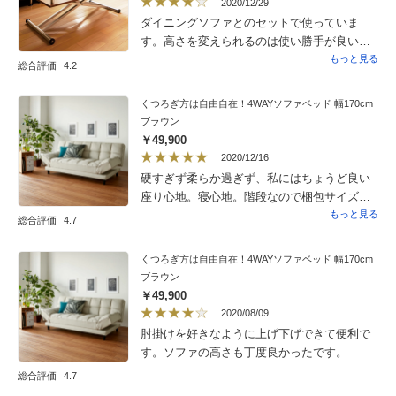
2020/12/29
ダイニングソファとのセットで使っていま
す。高さを変えられるのは使い勝手が良いで
す。ガラストップには透明のやや厚手のマッ
もっと見る
総合評価
4.2
トを敷いて使っていますのでガラスの傷付け
や音が気にならないで良いです。
くつろぎ方は自由自在！4WAYソファベッド 幅170cm
ブラウン
￥49,900
2020/12/16
硬すぎず柔らか過ぎず、私にはちょうど良い
座り心地。寝心地。階段なので梱包サイズで
190cmを諦めましたが、購入してよかった。
もっと見る
総合評価
4.7
とても気に入ってます。
くつろぎ方は自由自在！4WAYソファベッド 幅170cm
ブラウン
￥49,900
2020/08/09
肘掛けを好きなように上げ下げできて便利で
す。ソファの高さも丁度良かったです。
総合評価
4.7