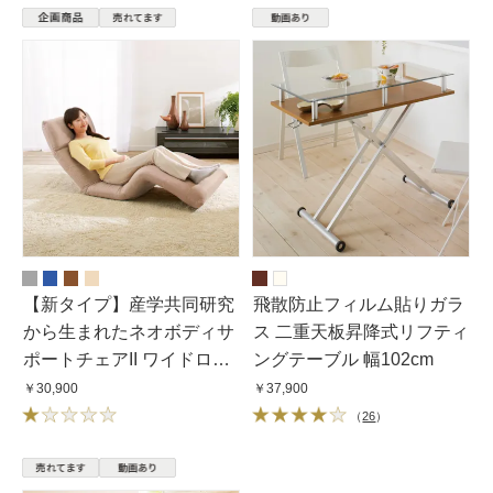
【新タイプ】産学共同研究
飛散防止フィルム貼りガラ
から生まれたネオボディサ
ス 二重天板昇降式リフティ
ポートチェアII ワイドロン
ングテーブル 幅102cm
グ・幅67cm
￥30,900
￥37,900
（
26
）