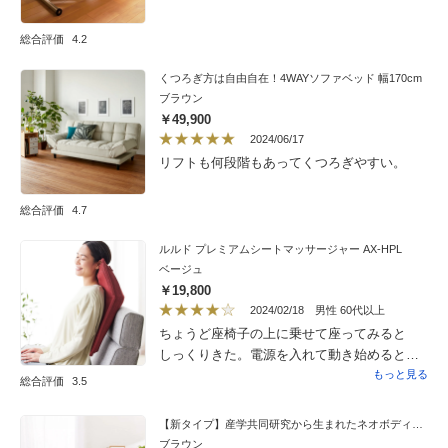
総合評価
4.2
くつろぎ方は自由自在！4WAYソファベッド 幅170cm
ブラウン
￥49,900
2024/06/17
リフトも何段階もあってくつろぎやすい。
総合評価
4.7
ルルド プレミアムシートマッサージャー AX-HPL
ベージュ
￥19,800
2024/02/18
男性 60代以上
ちょうど座椅子の上に乗せて座ってみると
しっくりきた。電源を入れて動き始めると何
とか強さも大丈夫で、ちょっと切れるまでの
もっと見る
総合評価
3.5
時間が短いような気がする。
【新タイプ】産学共同研究から生まれたネオボディサポートチェアII・幅59cm
ブラウン