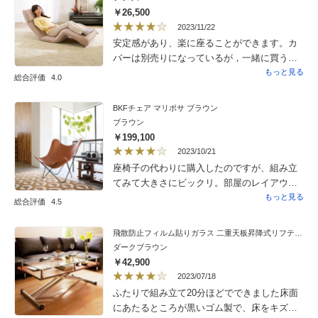
￥26,500
2023/11/22
安定感があり、楽に座ることができます。カ
バーは別売りになっているが，一緒に買うと
割安になる価格設定をしていただけると助か
もっと見る
総合評価
4.0
ります。足が少し飛び出るので、今は足の部
分に小さな敷物を置いていますが，もう少し
BKFチェア マリポサ ブラウン
（あと30センチ）長いとよかったかも。
ブラウン
￥199,100
2023/10/21
座椅子の代わりに購入したのですが、組み立
てみて大きさにビックリ。部屋のレイアウト
変更して、今では自分の定位置として落ち着
もっと見る
総合評価
4.5
いてます。いろんな姿勢で座れて居心地いい
です。
飛散防止フィルム貼りガラス 二重天板昇降式リフティングテーブル 幅120cm
ダークブラウン
￥42,900
2023/07/18
ふたりで組み立て20分ほどでできました床面
にあたるところが黒いゴム製で、床をキズつ