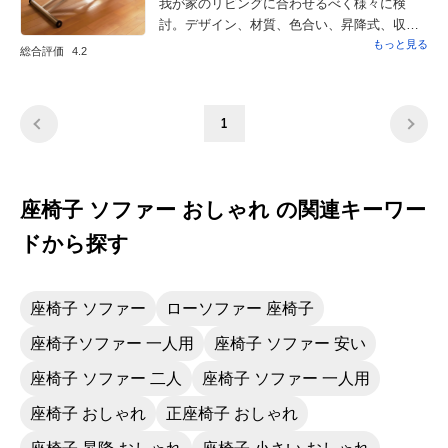
我が家のリビングに合わせるべく様々に検
討。デザイン、材質、色合い、昇降式、収納
棚が有ること等など。ソファが黒革の為、こ
もっと見る
総合評価
4.2
のガラスと木とのテ−ブルは圧迫感が無く、と
てもスッキリと部屋に収まっています。今ま
でのテ−ブルはソファに比べて小ぶり過ぎた様
1
でこれに替えたことによって、リビングの雰
囲気が一気にグレ−ドアップした様です。さん
ざん迷いましたがこれが正解でした。
座椅子 ソファー おしゃれ の関連キーワー
ドから探す
座椅子 ソファー
ローソファー 座椅子
座椅子ソファー 一人用
座椅子 ソファー 安い
座椅子 ソファー 二人
座椅子 ソファー 一人用
座椅子 おしゃれ
正座椅子 おしゃれ