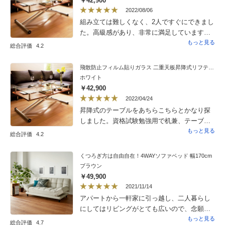
￥42,900
2022/08/06
組み立ては難しくなく、2人ですぐにできまし
た。高級感があり、非常に満足しています。
ガラス板なので、食器などを置く際に音がう
もっと見る
総合評価
4.2
るさいです。透明なマットを敷けば、音は軽
減できると思います。
飛散防止フィルム貼りガラス 二重天板昇降式リフティングテーブル 幅120cm
ホワイト
￥42,900
2022/04/24
昇降式のテーブルをあちらこちらとかなり探
しました。資格試験勉強用で机兼、テーブル
兼、サイドテーブルとして使用しておりま
もっと見る
総合評価
4.2
す。二段なので物が置け、広く使えます。何
より見た目がおしゃれで高級感があります。
くつろぎ方は自由自在！4WAYソファベッド 幅170cm
組み立ては重く女性一人では無理でした。
ブラウン
￥49,900
2021/11/14
アパートから一軒家に引っ越し、二人暮らし
にしてはリビングがとても広いので、念願の
ソファを置くことにしました。色々と悩んだ
もっと見る
総合評価
4.7