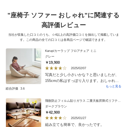
”座椅子 ソファー おしゃれ”に関連する
高評価レビュー
当社が収集した口コミのうち、☆4以上の高評価口コミを抽出して掲載していま
す。この商品の全ての口コミは各商品ページで確認できます。
Karup/カーラップ フロアチェア ミニ
グレー
￥19,900
2025/02/07
写真だと少し小さいかな？と思いましたが、
155cmの私はすっぽり入ります。おしゃれ座
椅子で満足です。
もっと見る
総合評価
3.6
飛散防止フィルム貼りガラス 二重天板昇降式リフティングテーブル 幅120cm
ダークブラウン
￥42,900
2025/01/27
組み立ても簡単で、良かったです。