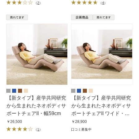
（
2
）
（
4
）
【新タイプ】産学共同研究
【新タイプ】産学共同研究
から生まれたネオボディサ
から生まれたネオボディサ
ポートチェアII・幅59cm
ポートチェアII ワイド・幅
67cm
￥26,500
￥28,900
（
1
）
口コミ募集中