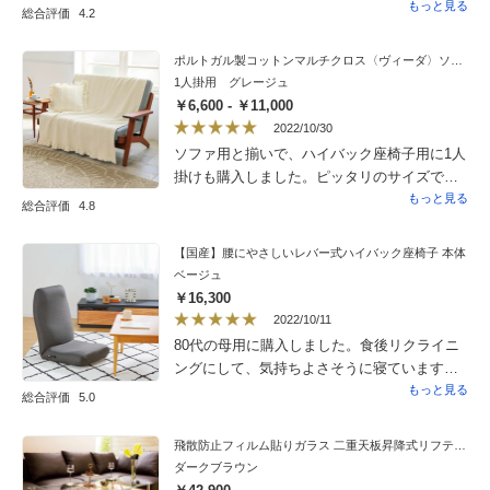
けなくていいです見映えもスタイリッシュで
もっと見る
総合評価
4.2
気に入っています
ポルトガル製コットンマルチクロス〈ヴィーダ〉ソファカバー
1人掛用 グレージュ
￥6,600 - ￥11,000
2022/10/30
ソファ用と揃いで、ハイバック座椅子用に1人
掛けも購入しました。ピッタリのサイズでし
た。マルチクロスは仮眠の時に身体に掛ける
もっと見る
総合評価
4.8
ことも出来て良いです。
【国産】腰にやさしいレバー式ハイバック座椅子 本体
ベージュ
￥16,300
2022/10/11
80代の母用に購入しました。食後リクライニ
ングにして、気持ちよさそうに寝ています。
逆流性食道炎も防げそうです。首も疲れない
もっと見る
総合評価
5.0
ようですし、購入してよかったです。
飛散防止フィルム貼りガラス 二重天板昇降式リフティングテーブル 幅120cm
ダークブラウン