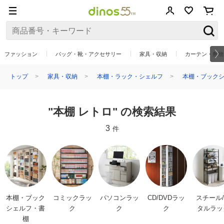
ファッション
バッグ・靴・アクセサリー
家具・収納
カーテン・敷物
トップ
家具・収納
本棚・ラック・シェルフ
本棚・ブックシ
"本棚 レトロ" の検索結果
3
件
本棚・ブック
コミックラッ
パソコンラッ
CD/DVDラッ
スチール
シェルフ・書
ク
ク
ク
タルラッ
棚