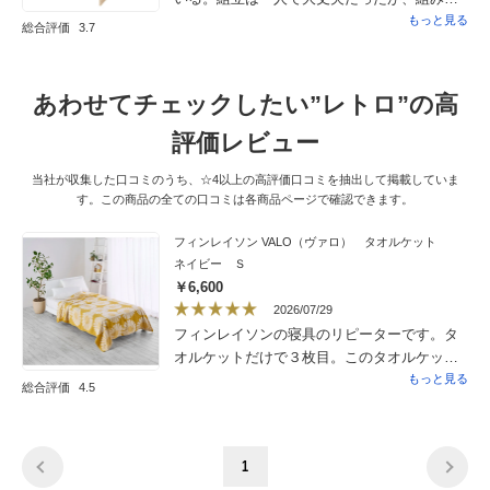
てた後に立ち上げるのは大人2人がかり。ビス
もっと見る
総合評価
3.7
の場所が決まっているので、天井の高さに
よっては、高さ調節はさほど機能しないと思
う。ただ、標準的な身長だと上の段には手が
あわせてチェックしたい”レトロ”の高
届かないので、細かいことは気にしなくても
いいのかもしれない。
評価レビュー
当社が収集した口コミのうち、☆4以上の高評価口コミを抽出して掲載していま
す。この商品の全ての口コミは各商品ページで確認できます。
フィンレイソン VALO（ヴァロ） タオルケット
ネイビー Ｓ
￥6,600
2026/07/29
フィンレイソンの寝具のリピーターです。タ
オルケットだけで３枚目。このタオルケット
も肌触り、丈夫さ、洗濯しやすさ、すべて満
もっと見る
総合評価
4.5
足です。色柄も気に入っています。
1