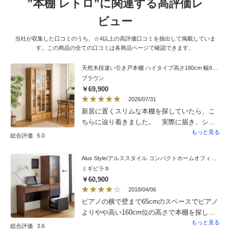
”本棚 レトロ”に関連する高評価レ
ビュー
当社が収集した口コミのうち、☆4以上の高評価口コミを抽出して掲載していま
す。この商品の全ての口コミは各商品ページで確認できます。
天然木段違い引き戸本棚 ハイタイプ高さ180cm 幅90cm
ブラウン
￥69,900
2026/07/31
新居に置くスリムな本棚を探していたら、こ
ちらに辿り着きました。 実際に届き、シン
プルなデザインと棚が前後で変えられる点も
もっと見る
総合評価
5.0
自分には合ってました。 色合いも白が主体
のリビングにマッチして良い。 買って満足
Alus Style/アルススタイル コンパクトホームオフィス ブックシェルフ 幅40.5cm
しています。
ミギビラキ
￥60,900
2018/04/06
ピアノの横で壁まで65cmのスペースでピアノ
よりやや高い160cm位の高さで本棚を探して
ました。幅はやや小さいですが扉付きなので
もっと見る
総合評価
3.6