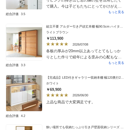
リビングの掃き出し窓の隣の壁を活用したく
て購入。今は子どもたちにとってかけがえな
い絵本棚になっています。上部の突っ張り部
もっと見る
総合評価
3.5
分の設置は女性一人で無理です。突っ張りの
部分もし改善できたらもう完璧です。
組立不要 アルダー引き戸頑丈本棚 幅90.5cm ハイタイプ
ライトブラウン
￥113,900
2026/07/08
各板の厚みが20mm以上あってとてもしっか
りとした作りで経年による歪みの心配もなさ
そうです。板の木目も綺麗で気に入りまし
もっと見る
総合評価
3.3
た。職人さんの手によって作られているので
扉の建付けも丁寧に仕上がっていると思いま
【完成品】LED付きギャラリー収納本棚 幅120奥行20cm 4枚扉タイプ
す。天井への突っ張り板のボルトが書棚の中
ホワイト
に出るタイプではなくてスペースを存分に使
￥69,900
えてよかったです。
2026/06/30
上品な商品で大変満足です。
総合評価
4.2
狭い場所でも収納たっぷり引き戸壁面収納シリーズ 収納庫 ミラー扉タイプ 幅75cm