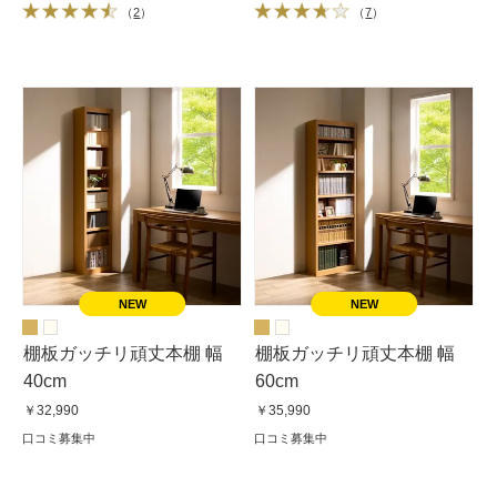
（
2
）
（
7
）
棚板ガッチリ頑丈本棚 幅
棚板ガッチリ頑丈本棚 幅
40cm
60cm
￥32,990
￥35,990
口コミ募集中
口コミ募集中