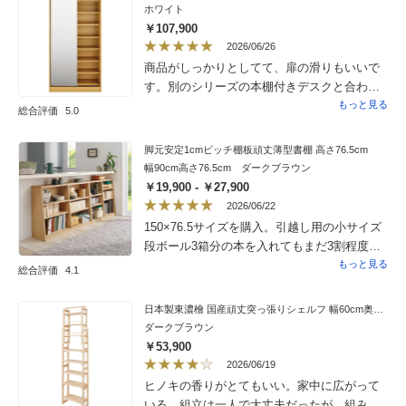
ホワイト
￥107,900
2026/06/26
商品がしっかりとしてて、扉の滑りもいいで
す。別のシリーズの本棚付きデスクと合わせ
て買いましたが、こちらの方が品質がよかっ
もっと見る
総合評価
5.0
たです。（値段の違いが品質の違いのようで
す）衣装部屋兼書斎なのでミラー付きにして
脚元安定1cmピッチ棚板頑丈薄型書棚 高さ76.5cm
正解でした。
幅90cm高さ76.5cm ダークブラウン
￥19,900 - ￥27,900
2026/06/22
150×76.5サイズを購入。引越し用の小サイズ
段ボール3箱分の本を入れてもまだ3割程度余
裕があり、しっかりした造りで大変満足して
もっと見る
総合評価
4.1
おります。組立が大変そうだと感じ、組立
サービスを依頼しましたが丁寧にご対応いた
日本製東濃檜 国産頑丈突っ張りシェルフ 幅60cm奥行29cm（天井対応高さ188cm〜252cm）
だきました。苦戦している感じが聞こえたの
ダークブラウン
で、組立家具に慣れていない方や重量物の扱
￥53,900
いに自信がない方はご利用をお勧めします。
2026/06/19
ヒノキの香りがとてもいい。家中に広がって
いる。組立は一人で大丈夫だったが、組み立