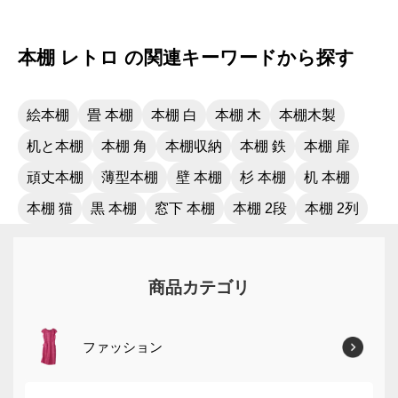
本棚 レトロ の関連キーワードから探す
絵本棚
畳 本棚
本棚 白
本棚 木
本棚木製
机と本棚
本棚 角
本棚収納
本棚 鉄
本棚 扉
頑丈本棚
薄型本棚
壁 本棚
杉 本棚
机 本棚
本棚 猫
黒 本棚
窓下 本棚
本棚 2段
本棚 2列
商品カテゴリ
ファッション