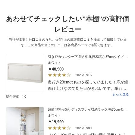
実はぴったりです。扉のガラスがいい感じの
スモークガラスなので中の本がレトロっつぽ
く見えるのも良しで、気に入ってます。下の3
あわせてチェックしたい”本棚”の高評価
段の引き出しも一番上の引き出しが小物入れ
にピッタリです。
レビュー
当社が収集した口コミのうち、☆4以上の高評価口コミを抽出して掲載していま
す。この商品の全ての口コミは各商品ページで確認できます。
引き戸カウンター下収納庫 奥行23高さ87cmタイプ 収納庫・幅150cm
ホワイト
￥48,900
2026/07/15
奥行き23cmのものを探していました！扉が鏡
面仕上げなので見た目がきれいです。単行本
も収納が出来て良いです。中板がもう少し
もっと見る
総合評価
4.0
しっかりとしていたら良いのになと思います
が…収納がしっかり出来て満足です。
超薄型突っ張りディスプレイ収納ラック 幅70cmタイプ 奥行12cm高さ215cm〜260cm
ホワイト
￥19,990
2026/07/09