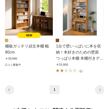
棚板ガッチリ頑丈本棚 幅
1台で壁いっぱいに本を収
80cm
納！本好きのための壁面
つっぱり本棚 本棚付きデス
￥39,990
ク（奥行45cm）
￥53,900
口コミ募集中
（
1
）
1