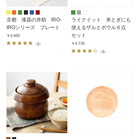
京都 漆器の井助 IRO-
ライクイット 米とぎにも
IROシリーズ プレート
使えるザルとボウル６点
セット
￥4,400
￥4,730
（
3
）
（
3
）