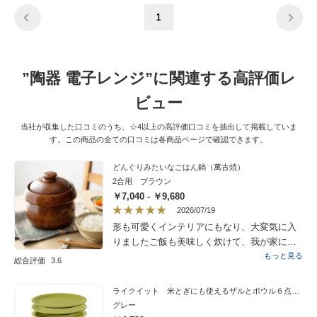
1
”陶器 電子レンジ”に関連する高評価レ
ビュー
当社が収集した口コミのうち、☆4以上の高評価口コミを抽出して掲載していま
す。この商品の全ての口コミは各商品ページで確認できます。
どんぐりみたいなごはん鍋（萬古焼）
2合用 ブラウン
￥7,040 - ￥9,680
2026/07/19
形も可愛くインテリアにもなり、大変気に入
りましたご飯も美味しく炊けて、我が家には
とても良い大きさです。これからの時期暑さ
もっと見る
総合評価
3.6
も厳しくなり、沢山炊いても冷凍ご飯が多く
なるので、炊きたてのご飯が食べれるのは、
ライクイット 米とぎにも使えるザルとボウル６点セット
大変うれしいです。購入して良かったです。
グレー