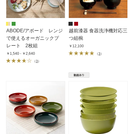
ABODE/アボード レンジ
越前漆器 食器洗浄機対応三
で使えるオーガニックプ
つ組椀
レート 2枚組
￥12,100
￥1,540 - ￥2,640
（
3
）
（
3
）