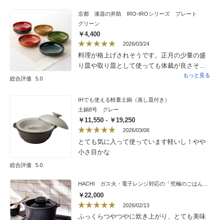
京都 漆器の井助 IRO-IROシリーズ プレート
グリーン
￥4,400
2026/03/24
料理が格上げされそうです。正月の少量の盛
り皿や取り皿として使っても体裁が良さそう
だし、普段使いにも軽くて扱いやすいです。
もっと見る
総合評価
5.0
お値段は少し張りますが、飽きがこないデザ
インなので満足です。
IHでも使える軽量土鍋（蒸し皿付き）
土鍋8号 グレー
￥11,550 - ￥19,250
2026/03/08
とても気に入って使っています軽いし！やや
小さ目かな
総合評価
5.0
HACHI ガス火・電子レンジ対応の「究極のごはん鍋」 有田焼
￥22,000
2026/02/13
ふっくらつやつやに炊き上がり、とても美味