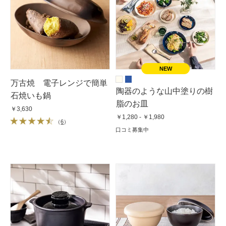
万古焼 電子レンジで簡単
陶器のような山中塗りの樹
石焼いも鍋
脂のお皿
￥3,630
￥1,280 - ￥1,980
（
6
）
口コミ募集中