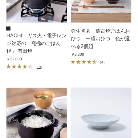
弥生陶園 萬古焼ごはんお
HACHI ガス火・電子レン
ひつ 一膳おひつ 色が選
ジ対応の「究極のごはん
べる2個組
鍋」 有田焼
￥2,200
￥22,000
（
4
）
（
10
）