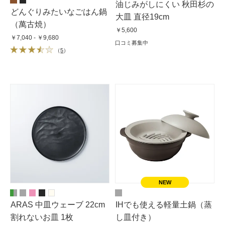
油じみがしにくい 秋田杉の
どんぐりみたいなごはん鍋
大皿 直径19cm
（萬古焼）
￥5,600
￥7,040 - ￥9,680
口コミ募集中
（
5
）
ARAS 中皿ウェーブ 22cm
IHでも使える軽量土鍋（蒸
割れないお皿 1枚
し皿付き）