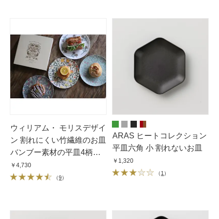
ウィリアム・ モリスデザイ
ARAS ヒートコレクション
ン 割れにくい竹繊維のお皿
平皿六角 小 割れないお皿
バンブー素材の平皿4柄
￥1,320
セット
￥4,730
（
1
）
（
9
）