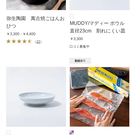
弥生陶園 萬古焼ごはんお
MUDDY/マディー ボウル
ひつ
直径23cm 割れにくい皿
￥3,300 - ￥4,400
￥3,300
（
22
）
口コミ募集中