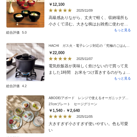
￥12,100
2025/11/09
高級感ありながら、丈夫で軽く、収納場所も
小さくて済む。大きな椀はお雑煮に使わせて
頂きます。
もっと見る
総合評価
5.0
HACHI ガス火・電子レンジ対応の「究極のごはん鍋」 有田焼
￥22,000
2025/11/07
電気炊飯器が美味しく炊けないので買って見
ました1時間 お米をつけ置きするのがちょっ
と面倒ですが、美味しく しかも短時間で炊
もっと見る
けました。火力の調整も無くラクです吹きこ
総合評価
4.2
ぼれも無く助かりますお水の加減も釜の中に
線有りますから測る事なく出来ます。感謝で
ABODE/アボード レンジで使えるオーガニックプレート 2枚組
27cmプレート セージグリーン
す。
￥1,540 - ￥2,640
2025/11/05
大きすぎず小さすぎず使いやすい。色も可愛
い