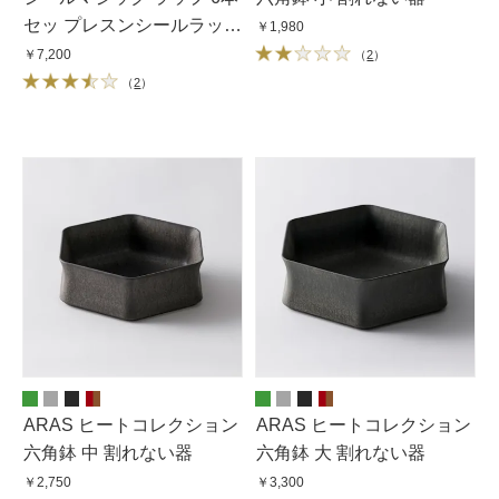
セッ プレスンシールラップ
￥1,980
（1本辺り長さ21.6m）
￥7,200
（
2
）
（
2
）
ARAS ヒートコレクション
ARAS ヒートコレクション
六角鉢 中 割れない器
六角鉢 大 割れない器
￥2,750
￥3,300