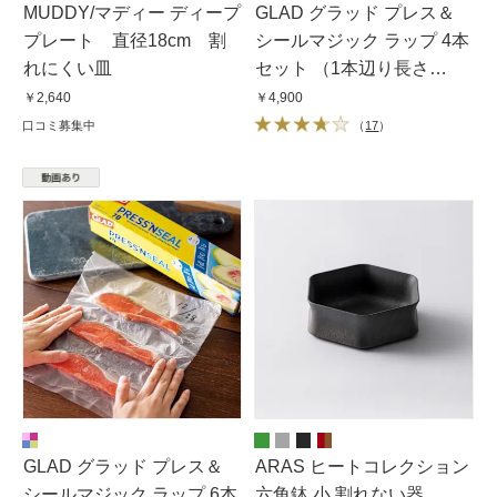
MUDDY/マディー ディープ
GLAD グラッド プレス＆
プレート 直径18cm 割
シールマジック ラップ 4本
れにくい皿
セット （1本辺り長さ
21.6m）
￥2,640
￥4,900
口コミ募集中
（
17
）
GLAD グラッド プレス＆
ARAS ヒートコレクション
シールマジック ラップ 6本
六角鉢 小 割れない器