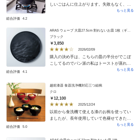
しいごはんに仕上がります。失敗もなく、
思ったより簡単でした。高いかな…と思った
もっと見る
ものの、それ以上の価値がありました！
総合評価
4.2
ARAS ウェーブ 大皿27.5cm 割れないお皿 1枚（ギフト箱入り）
ブラック
￥3,850
2026/02/09
購入の決め手は、こちらの皿の半分がでこぼ
こしてるのでパン派の私はトーストが蒸れに
くく、さらに大きさもあるためおかずも乗せ
もっと見る
総合評価
4.1
られて洗い物も減り一石二鳥かなという目論
みからでした。到着した皿を手にした時、正
越前漆器 食器洗浄機対応三つ組椀
直、予想以上に材質がプラスチックで値段に
クロ
合ってるかな？と思いつつ使用し始めたとこ
￥12,100
ろ、割れる心配もなく、外見は黒でオシャレ
2025/12/24
な雰囲気なので残り物の少量のおかずをちょ
以前から食洗機て使える漆のお椀を使ってい
こちょこ乗せるとそれなりの見栄えになりま
ましたが、長年使用していて色褪せてきたの
す。そこは良かった点です。ただもう少し材
で買い替えました。三点セットでこのお値
もっと見る
総合評価
5.0
質に陶器的な感じかあればなぁと。
段、品質はかなりコスパがよいと思います。
購入してよかったです。