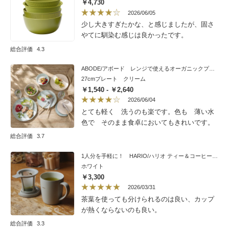
￥4,730
2026/06/05
少し大きすぎたかな、と感じましたが、固さ
やてに馴染む感じは良かったです。
総合評価
4.3
ABODE/アボード レンジで使えるオーガニックプレート 2枚組
27cmプレート クリーム
￥1,540 - ￥2,640
2026/06/04
とても軽く 洗うのも楽です。色も 薄い水
色で そのまま食卓においてもきれいです。
総合評価
3.7
1人分を手軽に！ HARIO/ハリオ ティー＆コーヒーメーカーマグ （グレージュ）
ホワイト
￥3,300
2026/03/31
茶葉を使っても分けられるのは良い、カップ
が熱くならないのも良い。
総合評価
3.3