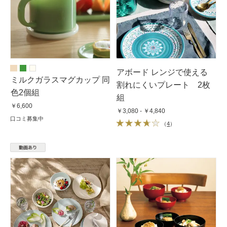
アボード レンジで使える
ミルクガラスマグカップ 同
割れにくいプレート 2枚
色2個組
組
￥6,600
￥3,080 - ￥4,840
口コミ募集中
（
4
）