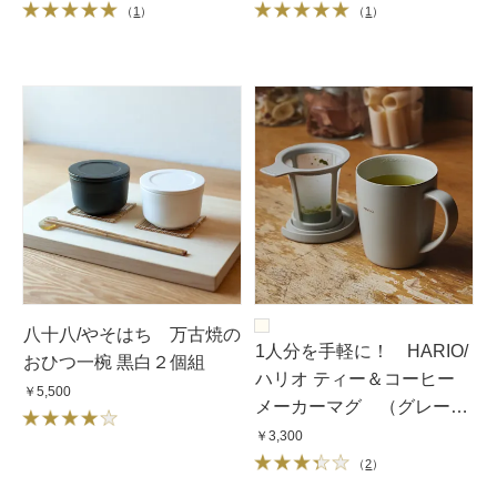
（
1
）
（
1
）
八十八/やそはち 万古焼の
1人分を手軽に！ HARIO/
おひつ一椀 黒白２個組
ハリオ ティー＆コーヒー
￥5,500
メーカーマグ （グレー
ジュ）
￥3,300
（
2
）