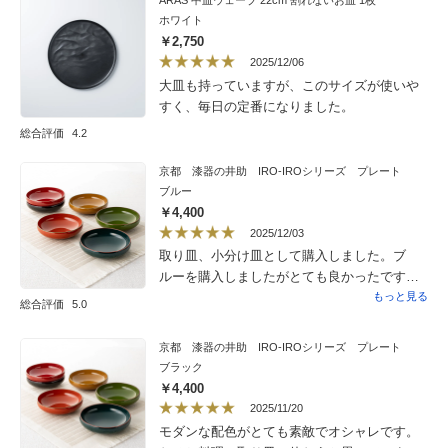
ARAS 中皿ウェーブ 22cm 割れないお皿 1枚
ホワイト
￥2,750
2025/12/06
大皿も持っていますが、このサイズが使いや
すく、毎日の定番になりました。
総合評価
4.2
京都 漆器の井助 IRO-IROシリーズ プレート
ブルー
￥4,400
2025/12/03
取り皿、小分け皿として購入しました。ブ
ルーを購入しましたがとても良かったです。
値段が張りますが大事に使います。年末年始
もっと見る
総合評価
5.0
も活躍してくれると思います。
京都 漆器の井助 IRO-IROシリーズ プレート
ブラック
￥4,400
2025/11/20
モダンな配色がとても素敵でオシャレです。