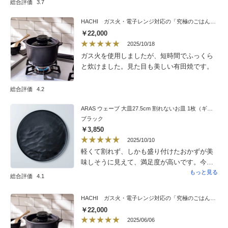
総合評価
3.7
HACHI ガス火・電子レンジ対応の「究極のごはん鍋」 有田焼
￥22,000
2025/10/18
ガス火を使用しましたが、短時間でふっくら
と炊けました。見た目も美しい有田焼です。
総合評価
4.2
ARAS ウェーブ 大皿27.5cm 割れないお皿 1枚（ギフト箱入り）
ブラック
￥3,850
2025/10/10
軽くて割れず、しかも盛り付けたおかずが美
味しそうに見えて、満足度が高いです。今ま
では、陶器のこのサイズの皿は重くて段々と
もっと見る
総合評価
4.1
使わなくなっていましたが、これは、軽く割
れないので普段使いにも最適で、ご飯まで
HACHI ガス火・電子レンジ対応の「究極のごはん鍋」 有田焼
盛ってワンプレートディッシュで毎食使って
￥22,000
洗い物も減って楽です。
2025/06/06