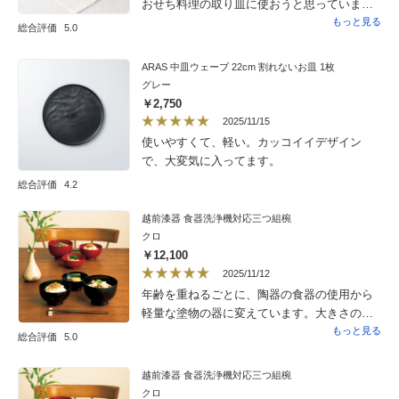
おせち料理の取り皿に使おうと思っていま
す。今から楽しみです。
もっと見る
総合評価
5.0
ARAS 中皿ウェーブ 22cm 割れないお皿 1枚
グレー
￥2,750
2025/11/15
使いやすくて、軽い。カッコイイデザイン
で、大変気に入ってます。
総合評価
4.2
越前漆器 食器洗浄機対応三つ組椀
クロ
￥12,100
2025/11/12
年齢を重ねるごとに、陶器の食器の使用から
軽量な塗物の器に変えています。大きさの違
う組椀なので、重宝しています。
もっと見る
総合評価
5.0
越前漆器 食器洗浄機対応三つ組椀
クロ