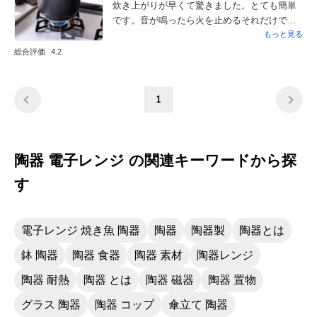
炊き上がりが早くて驚きました。とても簡単
です。音が鳴ったら火を止めるそれだけで美
味しい御飯が炊けます。毎日の朝ごはんに助
もっと見る
かります。
総合評価
4.2
1
陶器 電子レンジ の関連キーワードから探
す
電子レンジ 焼き魚 陶器
陶器
陶器製
陶器とは
鉢 陶器
陶器 食器
陶器 素材
陶器レンジ
陶器 耐熱
陶器 とは
陶器 磁器
陶器 置物
グラス 陶器
陶器 コップ
傘立て 陶器