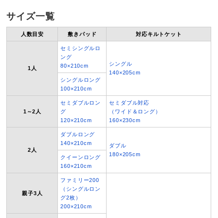
サイズ一覧
人数目安
敷きパッド
対応キルトケット
セミシングルロ
ング
シングル
80×210cm
1人
140×205cm
シングルロング
100×210cm
セミダブルロン
セミダブル対応
1～2人
グ
（ワイド＆ロング）
120×210cm
160×230cm
ダブルロング
140×210cm
ダブル
2人
180×205cm
クイーンロング
160×210cm
ファミリー200
（シングルロン
親子3人
グ2枚）
200×210cm