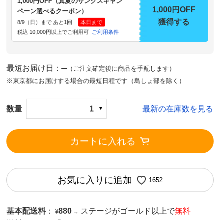
1,000円OFF（真夏のサンクスキャン
1,000円OFF
ペーン選べるクーポン）
獲得する
8/9（日）まで あと1回
本日まで
税込 10,000円以上でご利用可
ご利用条件
最短お届け日：─
（ご注文確定後に商品を手配します）
※東京都にお届けする場合の最短日程です（島しょ部を除く）
数量
1
最新の在庫数を見る
カートに入れる
お気に入りに追加
1652
基本配送料
：
880
ステージがゴールド以上で
無料
¥
→