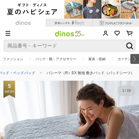
ファッション
バッグ・靴・アクセサリー
家具・収納
カーテン・ラ
パッド・ベッドパッド
パシーマ（R）EX 無地 敷きパッド（パッドシーツ）
5
1
/
19