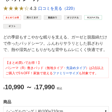
4.3
口コミを見る（220）
どの季節もすこやかな眠りを支える、ガーゼと脱脂綿だけ
で作ったパッドシーツ。ふんわりサラリとした肌ざわり
で、熱や湿気がこもりがちな背中もムレにくく快適です。
【まとめ買いでお得！】
パシーマ（R）敷きパッド（無地タイプ・
先染めタイプ
）は2点以上
ご購入で5％OFF！
家族で使える
ファミリーサイズ
も対象です。
10,990 ～
17,990
¥
¥
税込
商品
シングルロング｜約100×210cm