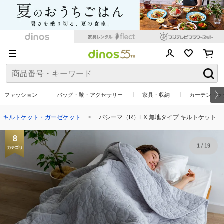
ファッション
バッグ・靴・アクセサリー
家具・収納
カーテン・ラ
・キルトケット・ガーゼケット
パシーマ（R）EX 無地タイプ キルトケット
8
1
/
19