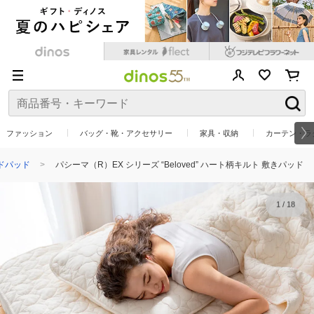
ファッション
バッグ・靴・アクセサリー
家具・収納
カーテン・ラ
ドパッド
パシーマ（R）EX シリーズ “Beloved” ハート柄キルト 敷きパッド
1
/
18