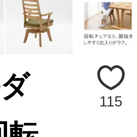
ルダ
115
回転