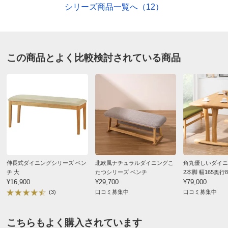
シリーズ商品一覧へ（12）
多少あります。天然木ならではの風合いですので、ご了承
ください。
■配送：2週間前後配送
ディノスのサイズ（家具）
この商品とよく比較検討されている商品
伸長式ダイニングシリーズ ベン
北欧風ナチュラルダイニングこ
角丸優しいダイニ
チ 大
たつシリーズ ベンチ
2本脚 幅165奥行8
¥16,900
¥29,700
¥79,000
(3)
口コミ募集中
口コミ募集中
こちらもよく購入されています