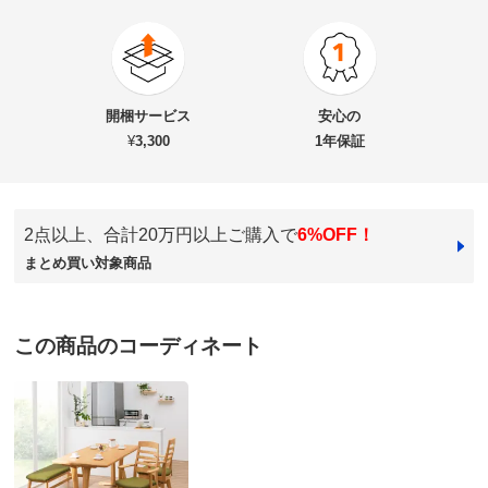
商品番号
900-6288-12
商品名・特徴
角丸優しいテーブルダイニングシリーズ ベンチ 幅142
開梱サービス
安心の
奥行40高さ43cm
¥
3,300
1年保証
価格
¥31,000
税込 ¥28,182 税抜
2点以上、合計20万円以上ご購入で
6%OFF！
まとめ買い対象商品
送料・送料種
基本配送料：¥
4,000
別
※商品1個につき、上記配送料金となります。
※沖縄は地域配送料 ¥5,500 がかかります
この商品のコーディネート
組み立て
組立て時間の目安：
大人2人で20分以内
※組み立て途中や一度組み立てした商品の返品はご遠慮
いただいております。
※家具レンタル「flect」をご利用の場合、返却は中途解
約として承ります。
詳しくはこちら
※有料組み立てサービスは対象外です。