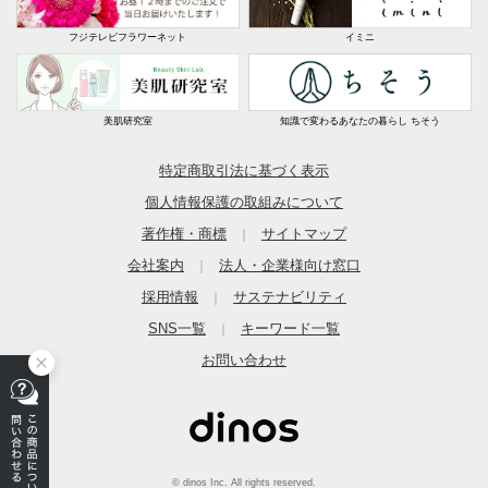
フジテレビフラワーネット
イミニ
美肌研究室
知識で変わるあなたの暮らし ちそう
特定商取引法に基づく表示
個人情報保護の取組みについて
著作権・商標
サイトマップ
｜
会社案内
法人・企業様向け窓口
｜
採用情報
サステナビリティ
｜
SNS一覧
キーワード一覧
｜
お問い合わせ
© dinos Inc. All rights reserved.