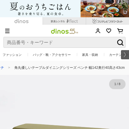
ファッション
バッグ・靴・アクセサリー
家具・収納
カーテン・ラ
ンチ
角丸優しいテーブルダイニングシリーズ ベンチ 幅142奥行40高さ43cm
1
/
8