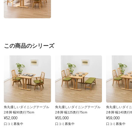
梱包サイズ
個口数…1
＜個口1＞幅144×奥行42×高さ20cm 重さ24.0kg
※大型商品につき、搬入経路のご確認をお願いします。
お部屋に入らず吊り上げをする場合、別途以下の作業代金がかか
ります。商品や個数、作業内容・設置場所等により、目安の作業
代金よりも高くなる場合があります。
＜作業代金の目安＞
この商品のシリーズ
手吊り 20,000円～
機械使用 38,500円～
お支払い方法
送料について
大型商品の搬入について
■色：（ア）座部：グリーン/木部：ブラウン （イ）座部：
グリーン/木部：ナチュラル
■サイズ：幅142cm奥行40cm高さ43cm、座部高43cm
■素材：張り地…合成皮革、中身…ウレタンフォーム・
ウェーピング、フレーム部分…ラバーウッド天然木（ウレ
角丸優しいダイニングテーブル
角丸優しいダイニングテーブル
角丸優しいダイニ
2本脚 幅90奥行75cm
2本脚 幅125奥行75cm
2本脚 幅140奥行8
タン塗装）
¥52,000
¥55,000
¥59,000
■ベトナム製
口コミ募集中
口コミ募集中
口コミ募集中
■天然素材を使用した商品は、天然素材のため色の誤差が