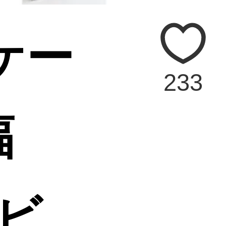
オケー
233
幅
リビ