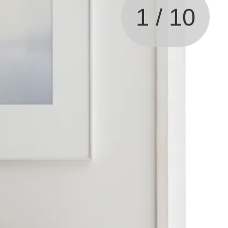
1
/
10