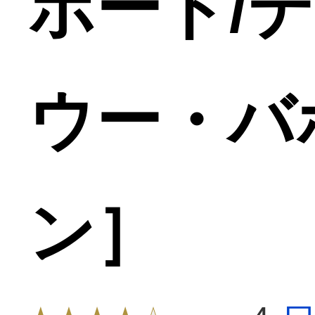
ボード/
ウー・バ
ン］