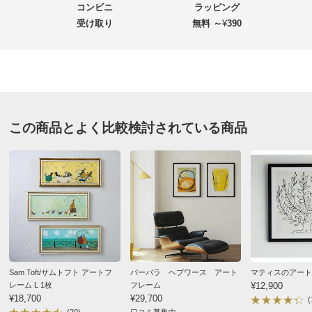
商品名・特徴
YUYA切り絵アート M
コンビニ
ラッピング
受け取り
無料 ～
¥
390
価格
¥6,380
税込 ¥5,800 税抜
送料・送料種
基本配送料：¥
880
別
※お届け先が同じであれば複数個ご購入いただいても¥880です。
この商品とよく比較検討されている商品
お支払い方法
送料について
■絵柄：（ア）リースの中の鳥 （イ）太陽 （ウ）希望の鳥
■サイズ：約幅27.5奥行3.2高さ27.5cm・重さ約700g、フ
レーム幅約2cm
■材質：フレーム…天然木突板、前面…ガラス
■壁掛け用金具付き、スタンド付
■中国製（ポスターは日本製）
Sam Toft/サムトフト アートフ
バーバラ ヘプワース アート
マティスのアート
ディノスのサイズ
レーム L 1枚
フレーム
¥12,900
¥18,700
¥29,700
(
(20)
口コミ募集中