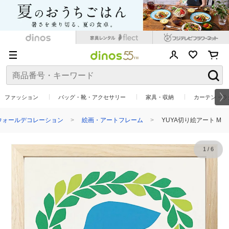
ファッション
バッグ・靴・アクセサリー
家具・収納
カーテン・ラ
ウォールデコレーション
絵画・アートフレーム
YUYA切り絵アート M
1
/
6