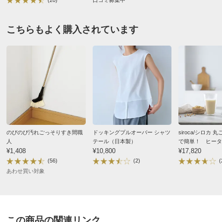
こちらもよく購入されています
のびのび汚れごっそりすき間職
ドッキングプルオーバー シャツ
siroca/シロカ
人
テール（日本製）
で簡単！ ヒータ
¥1,408
¥10,800
うちシェフブレン
¥17,820
ジャー付き
(56)
(2)
(
あわせ買い対象
この商品の関連リンク