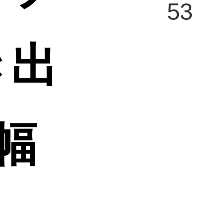
53
き出
幅