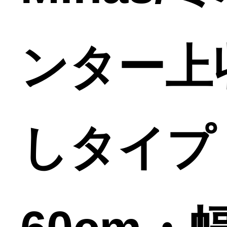
ンター上
しタイプ 