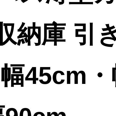
収納庫 引
幅45cm・