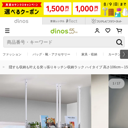
ファッション
バッグ・靴・アクセサリー
家具・収納
カーテン・ラ
隠すも収納も叶える突っ張りキッチン収納ラック ハイタイプ 高さ106cm～155c
1
/
17