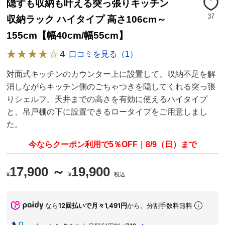
隠すも収納も叶える突っ張りキッチン
37
収納ラック ハイタイプ 高さ106cm～
155cm【幅40cm/幅55cm】
4
口コミを見る（1）
対面式キッチンのカウンター上に設置して、収納不足を解
消しながらキッチン側のごちゃつきを隠してくれる突っ張
りシェルフ。天井までの高さを有効に使えるハイタイプ
と、吊戸棚の下に設置できるロータイプをご用意しまし
た。
今ならクーポン利用で5％OFF｜8/9（日）まで
17,900 ～
19,900
¥
¥
税込
なら
12回払いで月々1,491円
から。分割手数料無料