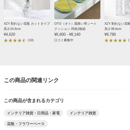
XZY 割れない花瓶 カットタイプ
OTO（オト）国産い草シート
XZY 割れない花
高さ24.6cm
クッション 同色2枚組
高さ38.6cm
¥4,620
¥6,600 - ¥8,140
¥9,790
(10)
口コミ募集中
(
この商品の関連リンク
この商品が含まれるカテゴリ
インテリア雑貨・日用品・家電
インテリア雑貨
花瓶・フラワーベース