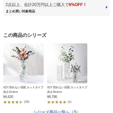
2点以上、合計20万円以上ご購入で
6%OFF！
送料・送料種
基本配送料：¥
880
長野県
まとめ買い対象商品
別
※お届け先が同じであれば複数個ご購入いただいても¥880です。
とてもキラキラしていて素敵です。
お支払い方法
送料について
また重くてずっしりしているのですごく重厚感があるよ
うに見えます。
■サイズ：直径11.7高さ29.8cm・重量1,126g
この商品のシリーズ
子供がいるため割れない花瓶を探していたので購入して
■素材：ポリカーボネイト（PC）
正解でした。
■中国製
2022/10/13
※ベンジンやシンナー等の溶剤やガラスクリーナーは絶対
に使用しないでください。表面が溶けたりヒビが入ったり
する恐れがございます。
すべての口コミを見る
※たわしや研磨剤入りの磨き粉やクリーム等は絶対に使用
しないでください。細かい傷が付いて曇ってしまう恐れが
あります。
XZY 割れない花瓶 カットタイプ
XZY 割れない花瓶 カットタイプ
※欠けたりヒビが入った製品はご使用にならないでくださ
高さ24.6cm
高さ38.6cm
¥4,620
¥9,790
い。
(10)
(1)
ディノスのサイズ
シリーズ商品一覧へ（3）