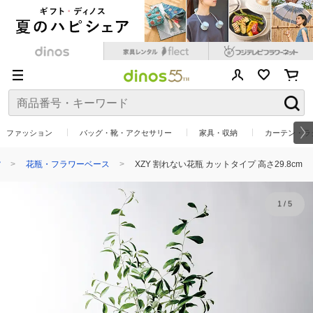
ファッション
バッグ・靴・アクセサリー
家具・収納
カーテン・ラ
貨
花瓶・フラワーベース
XZY 割れない花瓶 カットタイプ 高さ29.8cm
1
/
5