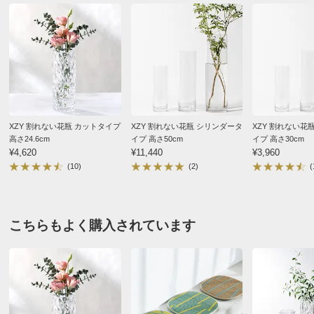
XZY 割れない花瓶 カットタイプ
XZY 割れない花瓶 シリンダータ
XZY 割れない花
高さ24.6cm
イプ 高さ50cm
イプ 高さ30cm
¥4,620
¥11,440
¥3,960
(10)
(2)
(
こちらもよく購入されています