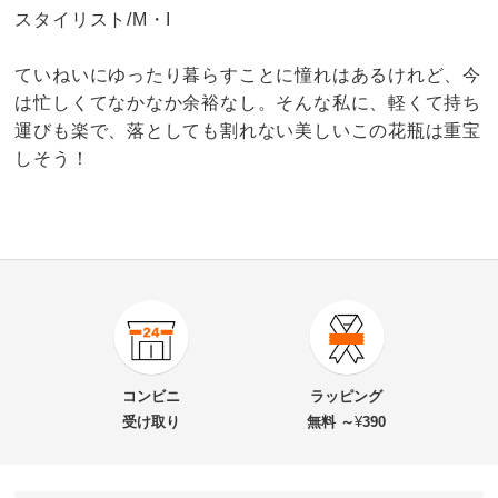
スタイリスト/M・I
ていねいにゆったり暮らすことに憧れはあるけれど、今
は忙しくてなかなか余裕なし。そんな私に、軽くて持ち
運びも楽で、落としても割れない美しいこの花瓶は重宝
しそう！
5.0
口コミ件数（1）
★★★★★
1
商品番号
900-6618-14
★★★★
★
0
商品名・特徴
XZY 割れない花瓶 カットタイプ 高さ29.8cm
★★★
★★
0
コンビニ
ラッピング
★★
★★★
0
受け取り
無料 ～
¥
390
★
★★★★
0
価格
¥7,480
税込 ¥6,800 税抜