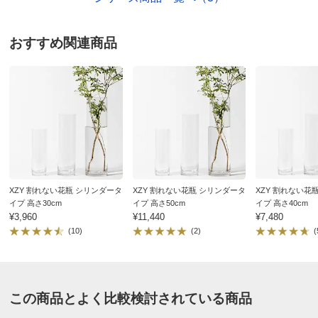
おすすめ関連商品
XZY 割れない花瓶 シリンダータ
XZY 割れない花瓶 シリンダータ
XZY 割れない花
イプ 高さ30cm
イプ 高さ50cm
イプ 高さ40cm
¥3,960
¥11,440
¥7,480
(10)
(2)
(
この商品とよく比較検討されている商品