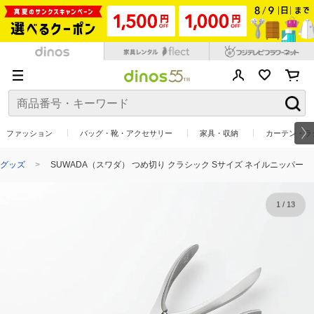
ファッション
バッグ・靴・アクセサリー
家具・収納
カーテン・ラ
グッズ
SUWADA（スワダ） つめ切り クラシック Sサイズ ネイルニッパー
1
/
13