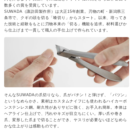
数多くの賞を受賞しています。
SUWADA（諏訪田製作所）は大正15年創業。刃物の町・新潟県三
条市で、クギの頭を切る「喰切り」からスタート。以来、培ってき
た技術と経験をもとに刃物本来の「切る」機能を追求。材料選びか
ら仕上げまで一貫して職人の手仕上げで作られています。
そんなSUWADAの爪切りなら、爪がパチン！と弾けず、「パツン」
というなめらかさ。素材はカスタムナイフにも使われるハイカーボ
ンステンレス鋼。耐久性がありサビに強く、お手入れ簡単。本体は
ヘアライン仕上げで、汚れやキズが目立ちにくい。厚い爪や巻き
爪、変形した爪まで切ることができ、ヤスリが必要ないほどなめら
かな仕上がりは感動ものです。