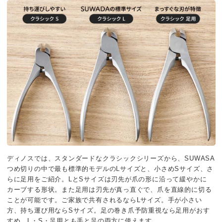
ディノスでは、スタンダードなクラシックシリーズから、SUWASA
つめ切りの中で最も標準的モデルのLサイズと、小さめSサイズ、さ
らに足用をご紹介。LとSサイズは刃先が爪の形に沿って緩やかに
カーブする形状。また足用は刃先が真っ直ぐで、爪を直線的に切る
ことが可能です。ご家族で共有されるならLサイズ。手が小さい
方、持ち運び用ならSサイズ。足の巻き爪予防重視なら足用がおす
すめ。L・S・足用とも手と足の両方に使えます。