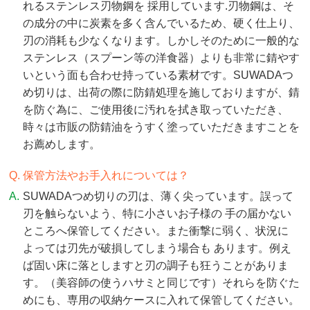
れるステンレス刃物鋼を 採用しています.刃物鋼は、そ
の成分の中に炭素を多く含んでいるため、硬く仕上り、
刃の消耗も少なくなります。しかしそのために一般的な
ステンレス（スプーン等の洋食器）よりも非常に錆やす
いという面も合わせ持っている素材です。SUWADAつ
め切りは、出荷の際に防錆処理を施しておりますが、錆
を防ぐ為に、ご使用後に汚れを拭き取っていただき、
時々は市販の防錆油をうすく塗っていただきますことを
お薦めします。
保管方法やお手入れについては？
SUWADAつめ切りの刃は、薄く尖っています。誤って
刃を触らないよう、特に小さいお子様の 手の届かない
ところへ保管してください。また衝撃に弱く、状況に
よっては刃先が破損してしまう場合も あります。例え
ば固い床に落としますと刃の調子も狂うことがありま
す。（美容師の使うハサミと同じです）それらを防ぐた
めにも、専用の収納ケースに入れて保管してください。