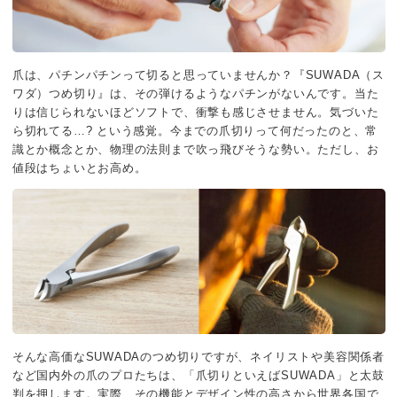
爪は、パチンパチンって切ると思っていませんか？『SUWADA（ス
ワダ）つめ切り』は、その弾けるようなパチンがないんです。当た
りは信じられないほどソフトで、衝撃も感じさせません。気づいた
ら切れてる…? という感覚。今までの爪切りって何だったのと、常
識とか概念とか、物理の法則まで吹っ飛びそうな勢い。ただし、お
値段はちょいとお高め。
そんな高価なSUWADAのつめ切りですが、ネイリストや美容関係者
など国内外の爪のプロたちは、「爪切りといえばSUWADA」と太鼓
判を押します。実際、その機能とデザイン性の高さから世界各国で