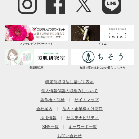
フジテレビフラワーネット
イミニ
美肌研究室
知識で変わるあなたの暮らし ちそう
特定商取引法に基づく表示
個人情報保護の取組みについて
著作権・商標
サイトマップ
｜
会社案内
法人・企業様向け窓口
｜
採用情報
サステナビリティ
｜
SNS一覧
キーワード一覧
｜
お問い合わせ