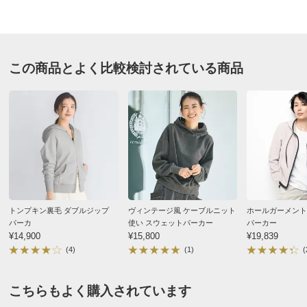
で、ゆとりも程よく便利な一着になりそうです。
■前2個ポケット付き
■フードにヒモ入り
2026/05/30
■原産国：中国製
■商品により、柄の出方が異なります。
この商品とよく比較検討されている商品
サイズ（cm）
モクホワイトＸチャコール ＬＬ
サイズ記号
S
M
L
神奈川県 60代以上女性
身長 : 167cm
バスト
106
110
114
普段のサイズ : LL
購入したサイズで「大きめだった」
バスト（適応）
72～80
79～87
86～94
ロボット柄が楽しくて購入のきっかけになりました。生
着丈
56.5
56.5
58.5
地は集めで重いですが、これからクーラーのきついとこ
袖口幅
8.5
9
9.5
ろでは重宝すると思います。
トンプキン裏毛 ダブルジップ
ヴィンテージ風 ケーブルニット
ホールガーメント
ゆき丈
75.5
78
79.5
2026/05/23
パーカ
使い スウェットパーカー
パーカー
袖口のリブの長さ
7
7
7
¥14,900
¥15,800
¥19,839
(4)
(1)
(
袖付幅（袖ぐり幅）
21
22
23
襟天幅
21
21.5
22
モクホワイトＸチャコール Ｌ
こちらもよく購入されています
襟前下がり
7
7.5
8
静岡県 50代女性
身長 : 163cm
普段のサイズ : L