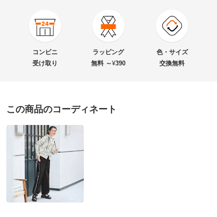
4.3
口コミ件数（3）
★★★★★
1
商品番号
900-1778-01
★★★★
★
2
商品名・特徴
ロボット柄 一筆描き風刺しゅう ダブルジップパーカー
★★★
★★
0
コンビニ
ラッピング
色・サイズ
★★
★★★
0
受け取り
無料 ～
¥
390
交換無料
★
★★★★
0
価格
¥19,800
税込 ¥18,000 税抜
この商品のコーディネート
送料・送料種
基本配送料：¥
880
モクホワイトＸチャコール Ｌ
別
※お届け先が同じであれば複数個ご購入いただいても¥880です。
千葉県 女性
購入したサイズで「大きめだった」
お支払い方法
送料について
配送された日の気温が、前日から15度以上低い日でし
た。
■色：モクホワイト×チャコールグレー
外出する用事があり、早速着用しましたが、見た目より
■素材：本体…綿65・ポリエステル35％、刺しゅう糸…ポ
も厚手ではなく、気温差が激しい時に重宝しそうです。
リエステル100％、リブ部分…ポリエステル84・綿13・ポ
ロボット好きということもあり、柄も気に入りました。
リウレタン2・レーヨン1％
着丈は短めですが、個人的にぴちぴちの服が苦手なの
■前中心ダブルファスナー開き