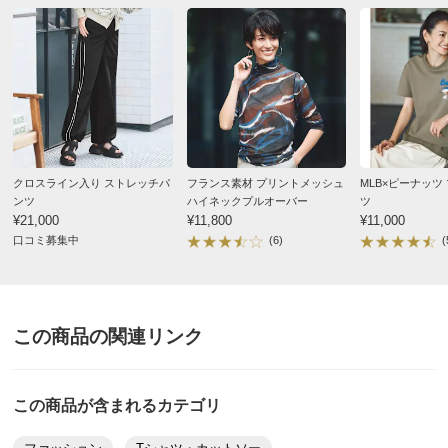
襟後下がり
2.5
2.5
2.5
普段LサイズなのでLサイズを頼みました
見ごろが若干大きい感じですが、袖丈はちょうど良かっ
裾幅
38
40
42
たです
ウエスト(適応)
58～64
64～70
69～77
生地がもっと厚いのかと思っていましたが思ったより薄
重量（約ｇ）
-
598
-
く長い期間着れそうです
フード高さ
36.5
36.5
36.5
ショート丈だからこの柄でおしゃれに見えるのだと思い
ます
フード奥行
24.5
24.5
24.5
クロスライン入り ストレッチパ
フランス素材 プリントメッシュ
MLB×ピーナッツ
ンツ
ハイネックプルオーバー
ツ
もし丈がもっと長くてこの柄だと子供っぽくなると思い
※重量はあくまでも目安となります。商品によっては中心
¥21,000
¥11,800
¥11,000
ます
口コミ募集中
(6)
(
サイズを参考に掲載しています。
2026/04/18
サイズ表記について（ファッション）
商品の測定について
すべての口コミを見る
この商品の関連リンク
商品の特徴
手洗い
弱い手洗い出来ます。（洗濯機は使用できません）
この商品が含まれるカテゴリ