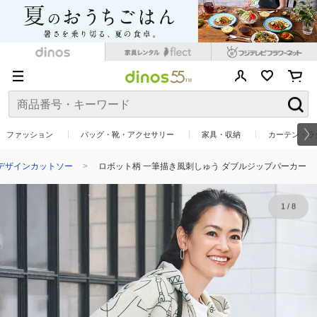
ファッション
バッグ・靴・アクセサリー
家具・収納
カーテン・ラ
デザインカットソー
ロボット柄 一筆描き風刺しゅう ダブルジップパーカー
1
/
8