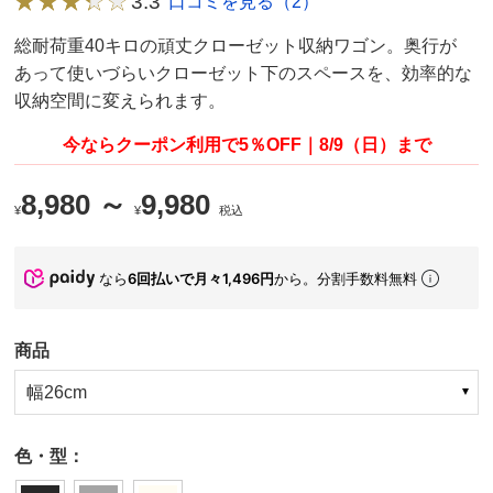
3.3
口コミを見る（2）
総耐荷重40キロの頑丈クローゼット収納ワゴン。奥行が
あって使いづらいクローゼット下のスペースを、効率的な
収納空間に変えられます。
今ならクーポン利用で5％OFF｜8/9（日）まで
8,980 ～
9,980
¥
¥
税込
なら
6回払いで月々1,496円
から。分割手数料無料
商品
幅26cm
色・型：