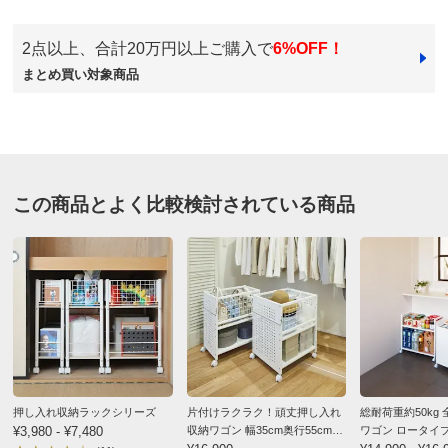
3.3
口コミ件数（2）
2点以上、合計20万円以上ご購入で
6%OFF！
★★★★★
1
まとめ買い対象商品
商品番号
900-9683-12
★★★★
★
1
商品名・特徴
≪幅26cm≫クローゼット収納ワゴン
★★★
★★
0
★★
★★★
0
★
★★★★
1
価格
¥8,980
税込 ¥8,164 税抜
この商品とよく比較検討されている商品
送料・送料種
基本配送料：¥
880
幅38cm ブラック ５７３８
別
※お届け先が同じであれば複数個ご購入いただいても¥880です。
神奈川県
組み立て
組立て時間の目安：
大人2人で40分以内
※組み立て途中や一度組み立てした商品の返品はご遠慮
何をいれるか決めずに購入しましたが、思ったよりしっ
いただいております。
かりとした造りでした。
※家具レンタル「flect」をご利用の場合、返却は中途解
いろいろと使えそうです。これから何に使おうかぼちぼ
約として承ります。
詳しくはこちら
ち考えます。
押し入れ収納ラックシリーズ
片付けラクラク！頑丈押し入れ
総耐荷重約50kg
¥3,980 - ¥7,480
収納ワゴン 幅35cm奥行55cm高
ワゴン ロータイ
2024/02/08
商品番号
900-9683-13
さ65cm