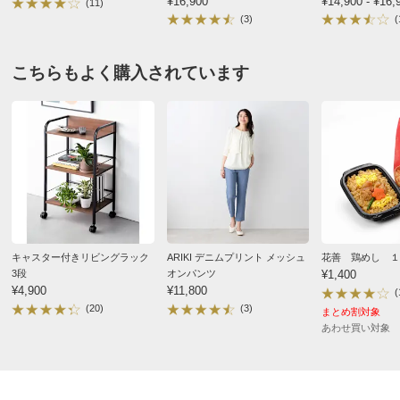
¥16,900
¥14,900 - ¥16,
(11)
(3)
(
商品名・特徴
≪幅38cm≫クローゼット収納ワゴン
すべての口コミを見る
こちらもよく購入されています
価格
¥9,980
税込 ¥9,073 税抜
送料・送料種
基本配送料：¥
880
別
※お届け先が同じであれば複数個ご購入いただいても¥880です。
組み立て
組立て時間の目安：
大人2人で40分以内
※組み立て途中や一度組み立てした商品の返品はご遠慮
いただいております。
※家具レンタル「flect」をご利用の場合、返却は中途解
キャスター付きリビングラック
ARIKI デニムプリント メッシュ
花善 鶏めし １
約として承ります。
詳しくはこちら
3段
オンパンツ
¥1,400
¥4,900
¥11,800
(
お支払い方法
送料について
有料組み立てサービスの説明
(20)
(3)
まとめ割対象
あわせ買い対象
［サイズ］
【幅26cmタイプ】幅26奥行51（取っ手含57）高さ64.5cm
【幅38cmタイプ】幅38奥行51（取っ手含57）高さ64.5cm