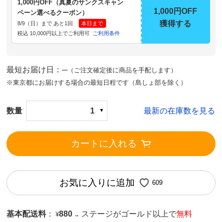
1,000円OFF（真夏のサンクスキャン
1,000円OFF
ペーン選べるクーポン）
獲得する
8/9（日）まで あと1回
本日まで
税込 10,000円以上でご利用可
ご利用条件
最短お届け日：─
（ご注文確定後に商品を手配します）
※東京都にお届けする場合の最短日程です（島しょ部を除く）
数量
1
最新の在庫数を見る
カートに入れる
お気に入りに追加
609
基本配送料
：
880
ステージがゴールド以上で
無料
¥
→