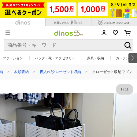
ファッション
バッグ・靴・アクセサリー
家具・収納
カーテン・ラ
納
衣類収納
押入れ/クローゼット収納
クローゼット収納ワゴン
1
/
11