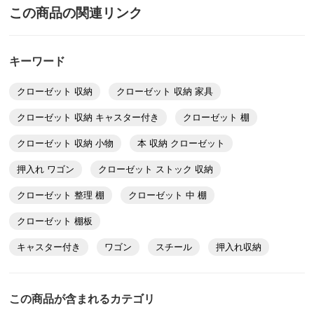
この商品の関連リンク
［すべてのサイズに共通］
■色：（ア）ホワイト （イ）ブラック （ウ）ライトグレー
■素材：本体…スチール（粉体塗装）
キーワード
■棚板耐荷重1枚あたり20キロ
クローゼット 収納
クローゼット 収納 家具
■中国製
クローゼット 収納 キャスター付き
クローゼット 棚
ディノスのサイズ（家具）
クローゼット 収納 小物
本 収納 クローゼット
押入れ ワゴン
クローゼット ストック 収納
クローゼット 整理 棚
クローゼット 中 棚
クローゼット 棚板
キャスター付き
ワゴン
スチール
押入れ収納
この商品が含まれるカテゴリ