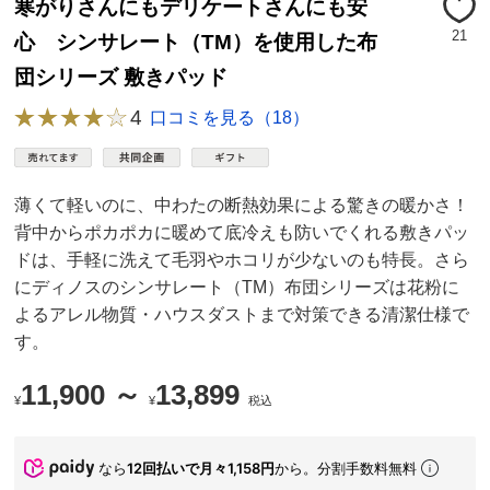
寒がりさんにもデリケートさんにも安
21
心 シンサレート（TM）を使用した布
団シリーズ 敷きパッド
4
口コミを見る（18）
薄くて軽いのに、中わたの断熱効果による驚きの暖かさ！
背中からポカポカに暖めて底冷えも防いでくれる敷きパッ
ドは、手軽に洗えて毛羽やホコリが少ないのも特長。さら
にディノスのシンサレート（TM）布団シリーズは花粉に
よるアレル物質・ハウスダストまで対策できる清潔仕様で
す。
11,900 ～
13,899
¥
¥
税込
なら
12回払いで月々1,158円
から。分割手数料無料