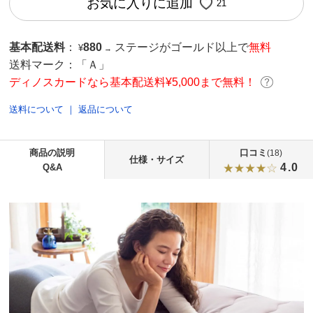
お気に入りに追加
21
基本配送料
：
880
ステージがゴールド以上で
無料
¥
→
送料マーク：
「Ａ」
ディノスカードなら基本配送料¥5,000まで無料！
送料について
｜
返品について
商品の説明
口コミ
(18)
仕様・サイズ
4.0
Q&A