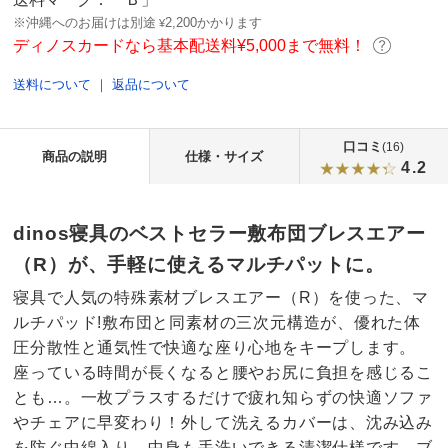
※沖縄へのお届けは別途
2,200かかります
¥
ディノスカードなら基本配送料¥5,000まで無料！
送料について
｜
返品について
口コミ
(16)
商品の説明
仕様・サイズ
4.2
dinos寝具のベストセラー敷布団ブレスエアー
（R）が、手軽に使えるマルチパットに。
寝具で人気の特殊素材ブレスエアー（R）を使った、マ
ルチパッド!敷布団と同素材の三次元構造が、優れた体
圧分散性と通気性で快適な座り心地をキープします。
座っている時間が長くなると腰やお尻に負担を感じるこ
とも…。一枚プラスするだけで疲れ知らずの快適ソファ
やチェアに早変わり！外して洗えるカバーは、沈み込み
を防ぐ中綿入り。中身も手洗いできる清潔仕様です。ブ