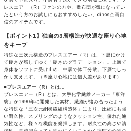
レスエアー（R）ファンの方や、敷布団が気になってい
たという方のお試しにもおすすめしたい、dinos企画自
信のアイテムです。
【ポイント1】独自の3層構造が快適な座り心地
をキープ
特殊な三次元構造のブレスエアー（R）は、下層にかけ
て硬さが増してゆく「硬さのグラデーション」。上層で
身体をソフトに受け止め、中層で体圧分散。下層でしっ
かり支えます。（※座り心地には個人差があります）
■ブレスエアー（R）とは…
ブレスエアー（R）とは、大手化学繊維メーカー「東洋
紡」が1990年に開発した素材。繊維が絡み合ったよう
な特殊な「三次元網状繊維構造体」により、圧縮にも強
い耐久性、スプリングのようなクッション性、優れた通
気性など、様々な機能を発揮します。耐久性の高さや清
潔性、長時間座っても疲れにくいことから病院や介護の