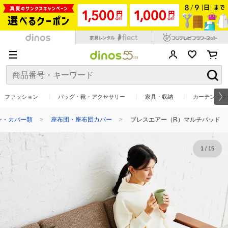
ファッション
バッグ・靴・アクセサリー
家具・収納
カーテン・ラ
ン・カバー類
座布団・座布団カバー
ブレスエアー（R）マルチパッド
1
/
15