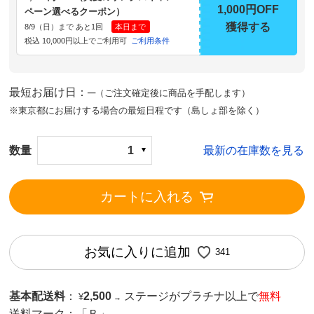
1,000円OFF
ペーン選べるクーポン）
獲得する
8/9（日）まで あと1回
本日まで
税込 10,000円以上でご利用可
ご利用条件
最短お届け日：─
（ご注文確定後に商品を手配します）
※東京都にお届けする場合の最短日程です（島しょ部を除く）
数量
1
最新の在庫数を見る
カートに入れる
お気に入りに追加
341
基本配送料
：
2,500
ステージがプラチナ以上で
無料
¥
→
送料マーク：
「Ｂ」