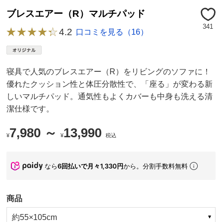
ブレスエアー（R）マルチパッド
341
4.2
口コミを見る（16）
寝具で人気のブレスエアー（R）をリビングのソファに！
優れたクッション性と体圧分散性で、「座る」が変わる新
しいマルチパッド。通気性もよくカバーも中身も洗える清
潔仕様です。
7,980 ～
13,990
¥
¥
税込
なら
6回払いで月々1,330円
から。分割手数料無料
商品
約55×105cm