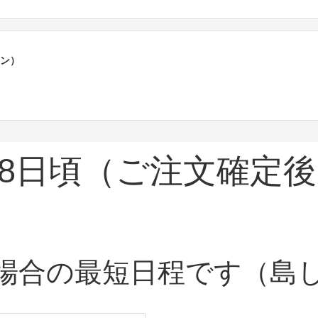
ポン）
8日頃
（ご注文確定後
場合の最短日程です（島