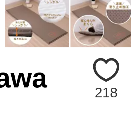
awa
218
ト