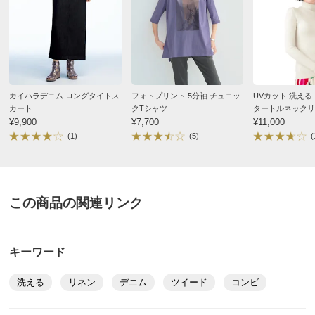
普段のサイズ : L
購入したサイズで「ちょうどよかった」
サイズ表記について（ファッション）
商品の測定について
高級感があって大人ってぽいのに着姿が可愛らしい素敵
なジレです。素肌に着ても、下にTシャツでもブラウス
商品の特徴
でもサマになり、ブラウスはパフスリーブ、オーガン
ジー、レース、何にでも合うのでカジュアルからキチン
手洗い
とまで幅広く、また季節も真夏以下なら大丈夫そうで
カイハラデニム ロングタイトス
フォトプリント 5分袖 チュニッ
UVカット 洗える 
弱い手洗い出来ます。（洗濯機は使用できません）
カート
クTシャツ
タートルネックリ
す。Aラインなので下半身が細く見えますし、ボタンを
¥9,900
¥7,700
バー
¥11,000
止めても外してもおしゃれ。久しぶりにウキウキするお
(1)
(5)
(
買い物でした。
2025/09/23
この商品の関連リンク
ブラックＸオフホワイト １５
キーワード
東京都 60代以上
身長 : 156cm
普段のサイズ : LL
洗える
リネン
デニム
ツイード
コンビ
イメージ通りでサイズもぴったりでした。届いて翌日早
速着用しました。まだ暑いのでモデルさん同様そのまま