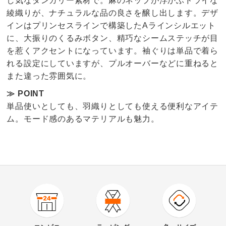
し気なダンガリー素材で。麻のネップが浮かぶドライな
綾織りが、ナチュラルな品の良さを醸し出します。デザ
インはプリンセスラインで構築したAラインシルエット
に、大振りのくるみボタン、精巧なシームステッチが目
を惹くアクセントになっています。袖ぐりは単品で着ら
れる設定にしていますが、プルオーバーなどに重ねると
また違った雰囲気に。
≫ POINT
単品使いとしても、羽織りとしても使える便利なアイテ
ム。モード感のあるマテリアルも魅力。
4.8
口コミ件数（6）
★★★★★
5
商品番号
900-PC72-84
★★★★
★
1
商品名・特徴
リネン混デニム調ツイード フレアージレ