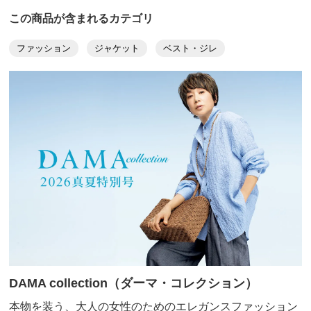
で着用しましたが、これからの時期は下にTシャツやブ
この商品が含まれるカテゴリ
ラウスなどで応用できると思います。パンツでもスカー
トでも合わせやすいですしフレアーがゆったりしている
ファッション
ジャケット
ベスト・ジレ
ので座ったままの仕事でも動きやすいです。くるみボタ
ンが大きくてアクセントになっていますね。
2025/08/26
ブラックＸオフホワイト １１
東京都 60代以上女性
身長 : 163cm
普段のサイズ : M
購入したサイズで「大きめだった」
生地がしっかりしていてしわにならず透けないので、下
にキャミソール等を重ねなくてもこれ一枚で安心して着
れる。カタログに掲載されたコーディネートが気に入
DAMA collection（ダーマ・コレクション）
り、スカートや靴も一緒に買ったが、大人っぽいカジュ
アルで新鮮な雰囲気がする。秋口でも着られそう。普段
本物を装う、大人の女性のためのエレガンスファッション