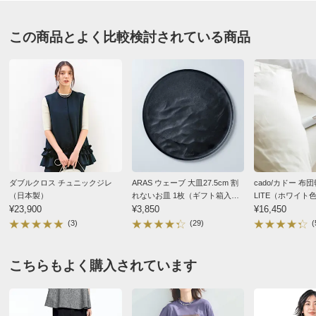
バスト
92
96
100
この商品とよく比較検討されている商品
バスト（適応）
80
83
86
ブラックＸオフホワイト １１
着丈
61
63
63
東京都 60代以上女性
身長 : 146cm
肩幅
37
38
39
普段のサイズ : M
購入したサイズで「ちょうどよかった」
ウエスト(適応)
61
64
67
フレアが綺麗なベスト。袖ぐりが狭めなので、モデルさ
ヒップ(適応)
89
91
93
んの様に着るならMでしたが、これからの季節は上着と
して着たいので、迷った挙句Lにしました。欲を言え
サイズ記号
15
ば、裏地がない方が軽くて良かったかな。
ダブルクロス チュニックジレ
ARAS ウェーブ 大皿27.5cm 割
cado/カドー 布
バスト
108
（日本製）
れないお皿 1枚（ギフト箱入
LITE（ホワイト
¥23,900
り）
¥3,850
¥16,450
2025/09/30
バスト（適応）
92
(3)
(29)
(
着丈
65
肩幅
41
こちらもよく購入されています
ブラックＸオフホワイト １１
ウエスト(適応)
73
神奈川県 60代以上女性
身長 : 160cm
ヒップ(適応)
97