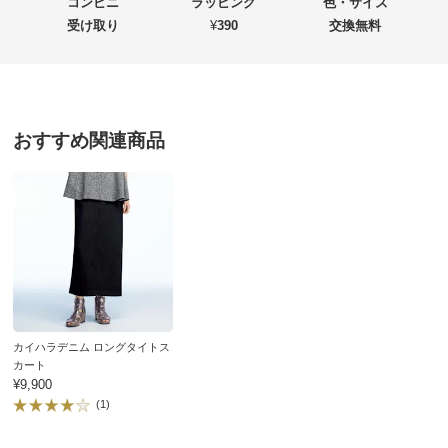
★★★
★★
0
コンビニ
ラッピング
色・サイズ
★★
★★★
0
受け取り
¥
390
交換無料
★
★★★★
0
価格
¥17,400
税込 ¥15,819 税抜
送料・送料種
基本配送料：¥
880
おすすめ関連商品
ブラックＸオフホワイト ９
別
※お届け先が同じであれば複数個ご購入いただいても¥880です。
兵庫県 50代女性
身長 : 152cm
普段のサイズ : M
お支払い方法
送料について
購入したサイズで「ちょうどよかった」
■色：ブラック×オフホワイト
落ち着いた感じでデザイン性があり、体型カバーもでき
■素材：表地…ポリエステル55・綿39・麻5・ポリウレタ
ます。なのにVネックのため太って見えない。とても気
ン1％、裏地…ポリエステル100％
に入りました。真夏に着るのには少し厚めの布地かなと
■前中心ボタン開き
思いますが、夏はもちろん、カットソーとの重ね着で晩
■原産国：中国製（生地は日本製）
秋まで使えそうです。コーディネート例でロングタイト
■素材の性質上、麻の繊維（ネップ）が含まれる場合があ
カイハラデニム ロングタイトス
スカートに合わせてあったので、同じようなスカートも
カート
ります。
購入。大人っぽく綺麗に着こなすことができて大変満足
¥9,900
です。
(1)
サイズ（cm）
サイズ記号
7
9
11
2025/10/04