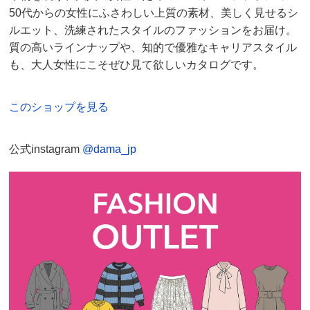
Mを着ているので、9号を試着してみたらサイズ感は
50代からの女性にふさわしい上質の素材、美しく見せるシ
ちょうど良かったが、11号のほうが身頃はゆるめでも
ルエット、洗練されたスタイルのファッションをお届け。
腕が細く見えるので11号にした。
質の高いラインナップや、知的で優雅なキャリアスタイル
も、大人女性にこそぜひ見て欲しいカタログです。
2025/06/13
このショップを見る
すべての口コミを見る
公式instagram
@dama_jp