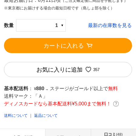
最短お届け日：8月11日頃
（ご注文確定後に商品を手配します）
※東京都にお届けする場合の最短日程です（島しょ部を除く）
数量
1
最新の在庫数を見る
カートに入れる
お気に入りに追加
357
基本配送料
：
880
ステージがゴールド以上で
無料
¥
→
送料マーク：
「Ａ」
ディノスカードなら基本配送料¥5,000まで無料！
送料について
｜
返品について
口コミ
(48)