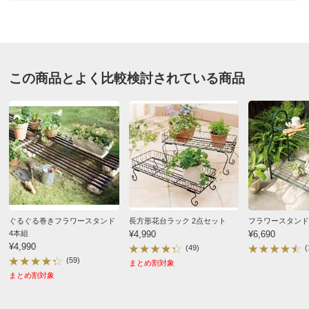
福島県
別
※お届け先が同じであれば複数個ご購入いただいても¥880です。
便利に使えてますが、小さい鉢は置けないのでかごに入
お支払い方法
送料について
れてつかってます。
おしゃれでステキな花台です
■色：ブラック
この商品とよく比較検討されている商品
■サイズ（1個あたり）：幅55奥行22高さ15cm
2026/06/04
■重さ：1kg
■素材：スチール（粉体塗装）
■日本製
商品担当者より
※スチール製品は素材の特性上、経年変化でサビが発生致
この度はご購入いただき、誠にありがとうございま
します。長くお使い頂くために、お届け直後の錆止め材の
す。
塗布をお薦めしております。 また、ご使用開始後も定期的
「おしゃれでステキな花台」とのお言葉をいただ
なお手入れをお薦めします。
（
お手入れ方法&取り付け方
き、大変嬉しく拝見いたしました。
ぐるぐる巻きフラワースタンド
長方形花台ラック 2点セット
フラワースタンド
法
）
また、線の幅に関する貴重なご意見も参考にさせて
4本組
¥4,990
¥6,690
いただきます。
¥4,990
(49)
(
ディノスのサイズ
(59)
今後ともディノスガーデンスタイリングをよろしく
まとめ割対象
まとめ割対象
お願いいたします。