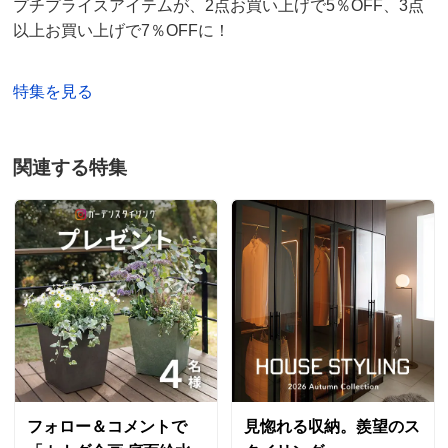
プチプライスアイテムが、2点お買い上げで5％OFF、3点
以上お買い上げで7％OFFに！
千葉県
寄せ植えや7、8号鉢くらいの鉢に下に通気性を持たせ
たくて購入しました。
特集を見る
しっかりした作りで水遣りもしやすくなりとても気に入
りました！
もう少し長いサイズもあったら欲しいです。
関連する特集
2024/08/01
商品担当者より
ご購入いただき誠にありがとうございます。
また、ご要望も書き込んでくださり有り難いです。
お客様のお声をもとに、新しい商品の開発も進めて
まいります。
今後もどうぞよろしくお願いします。
フォロー＆コメントで
見惚れる収納。羨望のス