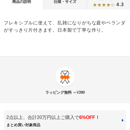
商品の説明
仕様・サイズ
4.3
フレキシブルに使えて、乱雑になりがちな庭やベランダ
がすっきり片付きます。日本製で丁寧な作り。
4.3
口コミ件数（48）
★★★★★
22
商品番号
900-G033-13
★★★★
★
23
商品名・特徴
アイアン花台ラック 2個組
★★★
★★
2
ラッピング
無料 ～
¥
390
★★
★★★
1
★
★★★★
0
価格
¥4,980
税込 ¥4,528 税抜
2点以上、合計20万円以上ご購入で
6%OFF！
まとめ買い対象商品
送料・送料種
基本配送料：¥
880