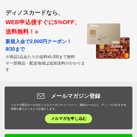
ディノスカードなら、
WEB申込後すぐに5%OFF、
広島県
送料無料！
※
ちゃんとサイズを確認してない私ががいけないのです
新規入会で2,000円クーポン！
が、思ったより小さいです
9/30まで
小さい鉢を置くのにはいいかもしれません
※商品1点あたりの送料
5,000まで無料
¥
2024/03/30
※一部商品・配送地域は追加送料がかかりま
す
商品担当者より
メールマガジン登録
この度はガーデンスタイリングをご利用いただき誠
にありがとうございます。
メルマガ限定セールやおトクなクーポンキャンペーン、最新セールなど、ディノスのおすすめ
情報を盛りだくさんでお届けします。
商品の詳細がもっと伝わりやすくできるよう、私達
メルマガを申し込む
も随時検討してまいります。
貴重なコメントを頂戴し、ありがとうございまし
た。