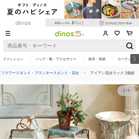
ファッション
バッグ・靴・アクセサリー
家具・収納
カーテン・ラ
フラワースタンド・プランタースタンド・花台
アイアン花台ラック 2個組
1
/
5