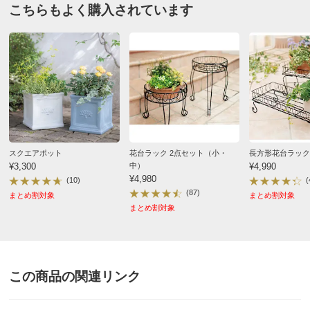
こちらもよく購入されています
神奈川県
白が，欲しかったので一つ減らしましたが，機能として
は縁がない分鉢のサイズにこだわらず置くことができま
す。これから野口暑い夏に向けて風通し良くして、植物
を枯らさないようにできたらと思います。
2025/06/13
スクエアポット
花台ラック 2点セット（小・
長方形花台ラック
¥3,300
中）
¥4,990
¥4,980
(10)
(
(87)
まとめ割対象
まとめ割対象
愛知県
まとめ割対象
高さが丁度よく満足
2025/04/29
この商品の関連リンク