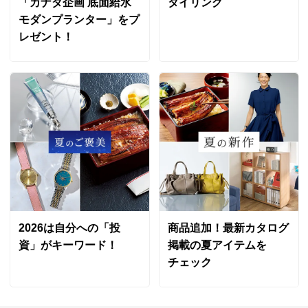
「カナダ企画 底面給水
タイリング
モダンプランター」をプ
レゼント！
茨城県
ナメクジ等の被害を防ぐため、鉢が2個並べて置けて重
宝しています。作りもしっかりしています。ただ、横棒
の間隔がもう少し狭いと小さめの鉢も安定を考えずに置
けてさらにいいのにと思いました。
2024/05/06
商品担当者より
コメントを頂戴しありがとうございます。
2026は自分への「投
商品追加！最新カタログ
さらに喜んでいただける商品にできるよう、いただ
資」がキーワード！
掲載の夏アイテムを
きましたご要望を今後の参考にさせていただきま
チェック
す。
これからもガーデンスタイリングをご愛顧いただけ
ますと嬉しいです。