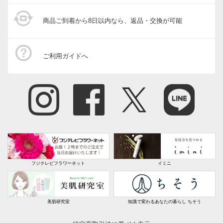
商品担当者より
商品ご到着から8日以内なら、返品・交換が可能
この度はガーデンスタイリングをご利用いただき誠
にありがとうございます。
ご利用ガイドへ
商品につきまして、希望通りとのこと商品担当とし
て嬉しく思います。
システムにつきましてはお客様からのご意見を真摯
に受け止め今後検討させていただきます。
これからもご愛顧の程宜しくお願い致します。
すべての口コミを見る
フジテレビフラワーネット
イミニ
美肌研究室
知識で変わるあなたの暮らし ちそう