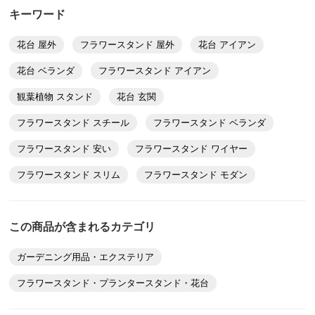
大阪府
キーワード
地面に鉢を置くことがなく、よく風が通ります。もう少
し高さがあると、より使いやすいのでバリエーションを
花台 屋外
フラワースタンド 屋外
花台 アイアン
増やして欲しいです。
花台 ベランダ
フラワースタンド アイアン
2025/04/12
観葉植物 スタンド
花台 玄関
フラワースタンド スチール
フラワースタンド ベランダ
フラワースタンド 安い
フラワースタンド ワイヤー
兵庫県
庭をタイル貼りしたので直に植木を置くとこれから暑く
フラワースタンド スリム
フラワースタンド モダン
なるので根が焼けてしまう為、植木鉢が置けるスタンド
を探していました。ホームセンターでも気に入る物がな
この商品が含まれるカテゴリ
かったので購入しました。枠のないシンプルなタイプな
ので鉢の大きさを選ばず色々な鉢を置いて楽しんでいま
ガーデニング用品・エクステリア
す。
フラワースタンド・プランタースタンド・花台
2025/04/10