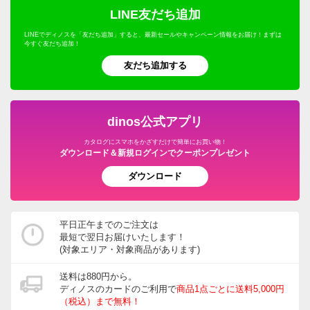
LINE友だち追加
LINEでディノスを「友だち追加」すると、最新セールやキャンペーン情報をお届け！まずは
今すぐ友だち追加！
奈良県
友だち追加する
高さ15センチのアイアンの花台を2個探していました。
希望通りの物がなかなか見つからず困っていたのでこち
らの商品を見つけた時は本当に嬉しかったです。
dinos公式アプリ
ただ、「よりどり」の商品だったのが残念。結局特に必
カタログにスマホをかざすだけで簡単にお買い物！
要ない物も購入する事になってしまいました。クーポン
ダウンロード＆新規ログインでクーポンプレゼント
などを使い少しお安くなったとは言え気持ち的には高い
ダウンロード
買い物になってしまった感じです。
お品物自体は大変気に入っています。
他で探して見つからない物がディノスさんでは取り扱っ
平日正午までのご注文は
ていたりするので強い味方だと思っていますが、
最短で翌日お届けいたします！
(対象エリア・対象商品があります)
「よりどり」のシステム良し悪しです。
送料は880円から。
2023/12/05
ディノスのカードのご利用で
商品1点ごとに送料5,000円
（税込）まで無料！