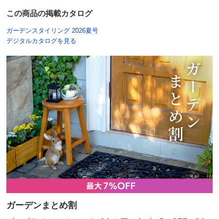
この商品の掲載カタログ
茨城県
ガーデンスタイリング 2026夏号
デジタルカタログを見る
黒色のアイアンがとても素敵です。
しっかりした作りで、直置きに比べるとやはりお洒落な
感じがします。
2024/09/21
商品担当者より
ご購入誠にありがとうございます。
気に入ってくださり嬉しい限りです。
これからも多くのアイテムやガーデンコーディネー
ト案をお届けしていきますので、ご愛顧のほどよろ
しくお願いいたします。
ガーデンまとめ割