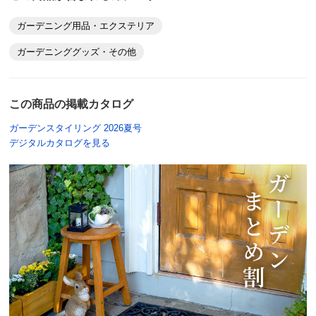
ガーデニング用品・エクステリア
グリーン
ガーデニンググッズ・その他
東京都
３セット購入。地面に挿すのも抜くのもとてもやりやす
この商品の掲載カタログ
く、とても便利。
ガーデンスタイリング 2026夏号
さらに３セット注文中。
デジタルカタログを見る
2022/04/29
商品担当者より
リピートでご購入頂きまして誠にありがとうござい
ます。
商品を気に入っていただけたとお聞きして、スタッ
フ一同大変うれしい思いでございます。
今後ともご愛顧いただきますよう、ディノスガーデ