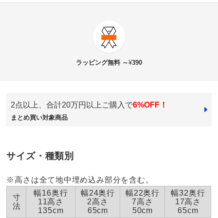
4.4
口コミ件数（86）
★★★★★
45
商品番号
900-G032-12
★★★★
★
42
商品名・特徴
プランツサポート ミニ 同色7本組
★★★
★★
7
ラッピング
無料 ～
¥
390
★★
★★★
0
★
★★★★
0
価格
¥4,980
税込 ¥4,528 税抜
2点以上、合計20万円以上ご購入で
6%OFF！
まとめ買い対象商品
送料・送料種
基本配送料：¥
880
福岡県
別
※お届け先が同じであれば複数個ご購入いただいても¥880です。
しっかりとしているので使いやすく 気に入ってます。
お支払い方法
送料について
サイズ違い等 何度も購入しています。
サイズ・種類別
■色：（ア）ブラック （イ）グリーン
2024/03/14
※高さは全て地中埋め込み部分を含む。
■サイズ（1本あたり）：幅22奥行7高さ50（地中埋込み部
幅16奥行
幅24奥行
幅22奥行
幅32奥行
分25）cm
寸
11高さ
2高さ
7高さ
17高さ
法
■重さ（1本あたり）：200g
商品担当者より
135cm
65cm
50cm
65cm