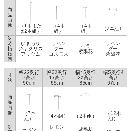
■素材：スチール（粉体塗装）
リピートでご購入いただいているとのこと、ありが
■日本製
商
とうございます！気に入っていただけて光栄です。
品
※地中埋込み部分のサイズは本体サイズに含みます。
今後も素敵なお庭づくりのお手伝いができるよう精
画
像
※スチール製品は素材の特性上、経年変化でサビが発生致
（1本また
（4本
（4本
進してまいりますので、どうぞよろしくお願いいた
（2本組）
は2本組）
組）
組）
します。長くお使い頂くために、お届け直後の錆止め材の
します。
対
塗布をお薦めしております。 また、ご使用開始後も定期的
応
ひまわり
ラベン
ラベン
バラ
なお手入れをお薦めします。
（
お手入れ方法&取り付け方
植
ジギタリス
ダー
ダー
紫陽花
物
アリウム
コスモス
紫陽花
法
）
例
ブラック
ディノスのサイズ
新潟県
幅22奥行
幅32奥行
幅45奥行
幅5奥行4
寸
7高さ
17高さ
22高さ
高さ
法
今まで支柱と紐で支えていたのに比べると、このプラン
50cm
65cm
85cm
67cm
トサポートは見た目もすっきりして使いたい時使いたい
場所にサッと使えて片付けもしやすく大変便利です。
商
品
2023/06/30
画
像
（7本
（12本
（4本組）
（2本組）
組）
組）
対
レモン
ラベン
紫陽花