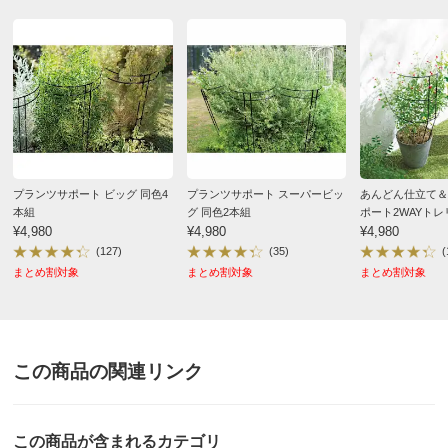
商品担当者より
この度は、ガーデンスタイリングにてご購入いただ
き誠にありがとうございます。
面白い名前のひまわりですね！素敵なお庭づくりに
ぜひご活用ください。
プランツサポート ビッグ 同色4
プランツサポート スーパービッ
あんどん仕立て＆
今後ともディノスガーデンをよろしくお願いいたし
本組
グ 同色2本組
ポート2WAYトレ
ます。
¥4,980
¥4,980
¥4,980
(127)
(35)
(
まとめ割対象
まとめ割対象
まとめ割対象
ブラック
北海道
この商品の関連リンク
ミニは紫陽花の根元にぴったりです
2022/06/24
この商品が含まれるカテゴリ