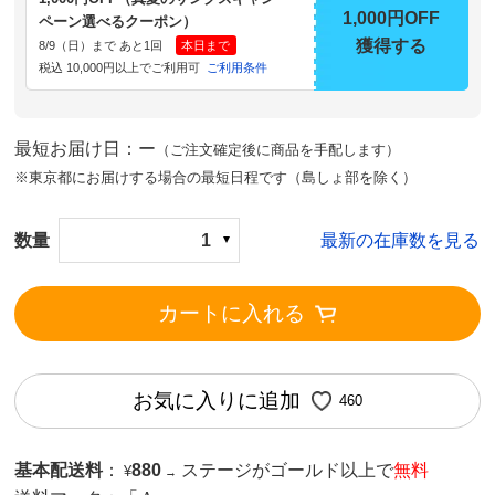
1,000円OFF
ペーン選べるクーポン）
獲得する
8/9（日）まで あと1回
本日まで
税込 10,000円以上でご利用可
ご利用条件
最短お届け日：ー
（ご注文確定後に商品を手配します）
※東京都にお届けする場合の最短日程です（島しょ部を除く）
数量
1
最新の在庫数を見る
カートに入れる
お気に入りに追加
460
基本配送料
：
880
ステージがゴールド以上で
無料
¥
→