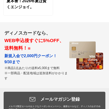
夏本番！2026年夏は賢
くエンジョイ。
ブラック
北海道
ディノスカードなら、
このタイプのプランツサポートは初めてだったので、少
WEB申込後すぐに5%OFF、
し不安でしたが、
送料無料！
※
よい買い物をしたと思いました。
新規入会で2,000円クーポン！
華奢なようで、案外しっかり支えてくれました。
9/30まで
2021/07/29
※商品1点あたりの送料
5,000まで無料
¥
※一部商品・配送地域は追加送料がかかりま
す
商品担当者より
この度はガーデンスタイリングをご利用いただき誠
にありがとうございます。
メールマガジン登録
今後ともご愛顧頂けますようよろしくお願い致しま
メルマガ限定セールやおトクなクーポンキャンペーン、最新セールなど、ディノスのおすすめ