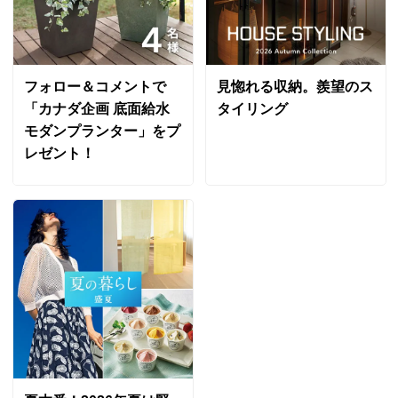
き続きよろしくお願い致します。
フォロー＆コメントで
見惚れる収納。羨望のス
グリーン
「カナダ企画 底面給水
タイリング
三重県
モダンプランター」をプ
レゼント！
役立ってます。
差し口の長さはもう少しあった方が
固定がしやすいと思います。
2021/08/21
商品担当者より
この度はガーデンスタイリングをご利用頂き誠にあ
りがとうございます。
今後ともご愛顧頂けますようよろしくお願い致しま
す。