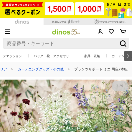
ファッション
バッグ・靴・アクセサリー
家具・収納
カーテン・ラ
リア
ガーデニンググッズ・その他
プランツサポート ミニ 同色7本組
1
/
9