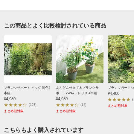
商品担当者より
この度はお買い上げいただき誠にありがとうござい
ます。
この商品とよく比較検討されている商品
貴重なコメントも頂戴しまして、重ねて感謝致しま
す。
より喜んでいただける商品の開発に努めてまいりま
すので、今後ともガーデンスタイリングを宜しくお
願い致します。
ブラック
プランツサポート ビッグ 同色4
あんどん仕立て＆プランツサ
プランツガード4
本組
ポート2WAYトレリス 4本組
¥4,400
岐阜県
¥4,980
¥4,980
(
(127)
(14)
アンビリーバボーという向日葵が広がってきて、コレを
まとめ割対象
まとめ割対象
まとめ割対象
使いました。３本程立てて、収まりました。
オシャレでよかったです。
こちらもよく購入されています
2022/10/30