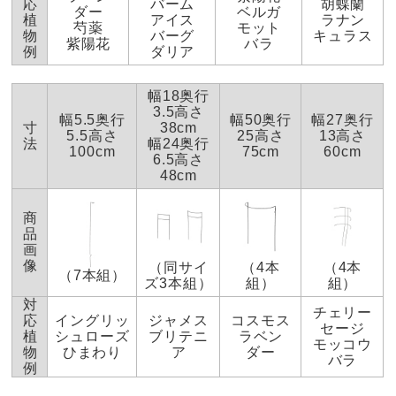
応
バーム
胡蝶蘭
グリーン
ダー
ベルガ
植
アイス
ラナン
芍薬
モット
物
バーグ
キュラス
長崎県
紫陽花
バラ
例
ダリア
気に入ってます
幅18奥行
2023/05/11
3.5高さ
幅5.5奥行
幅50奥行
幅27奥行
寸
38cm
5.5高さ
25高さ
13高さ
法
幅24奥行
100cm
75cm
60cm
6.5高さ
48cm
グリーン
神奈川県
商
品
ほぼ、このままのサイズで使ってますが、 微妙に背丈
画
の会わない花があり
像
（同サイ
（4本
（4本
（7本組）
脚の部分を切断して使ってます。
ズ3本組）
組）
組）
ミニミニサイズがあればいいのに。
対
チェリー
応
イングリッ
ジャメス
コスモス
セージ
植
シュローズ
ブリテニ
ラベン
2023/04/27
モッコウ
物
ひまわり
ア
ダー
バラ
例