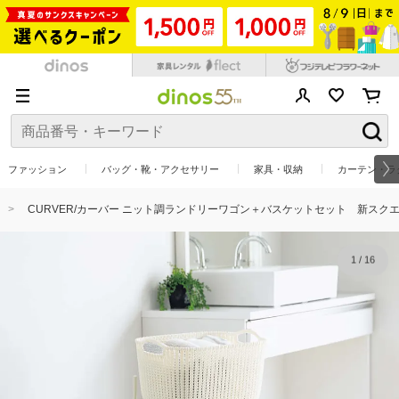
ファッション
バッグ・靴・アクセサリー
家具・収納
カーテン・ラ
CURVER/カーバー ニット調ランドリーワゴン＋バスケットセット 新スク
1
/
16