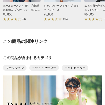
ホールガーメント（R） 和紙混
シャンブレー ストライプ タッ
はっ水 幾何学柄
求心編み プルオーバー（日本
クワンピース
ニットワンピース
ガンメタ ２：Ｍ－Ｌ
製）
¥3,800
¥5,600
¥5,000
東京都 50代女性
身長 : 158cm
普段のサイズ : M
(4)
(15)
(
購入したサイズで「ちょうどよかった」
とてもオシャレなトップスです。
さらっとしていて涼しく、他にはなかなかない。
この商品の関連リンク
ただ手洗いだったらもっとよかったですね
でもスタイリッシュでとても気に入っています
この商品が含まれるカテゴリ
2025/07/27
ファッション
ニット・セーター
ニットセーター
すべての口コミを見る