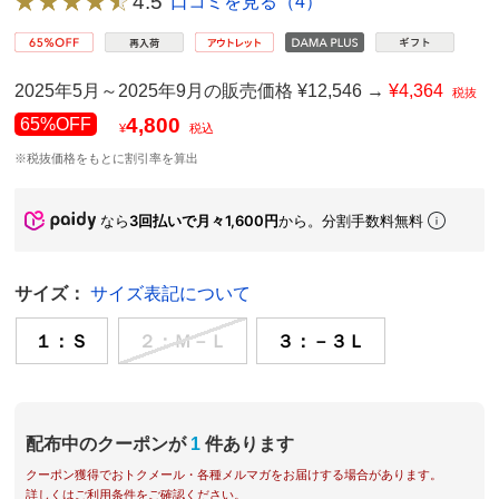
4.5
口コミを見る（4）
2025年5月～2025年9月の販売価格 ¥12,546 →
¥4,364
税抜
4,800
65%OFF
¥
税込
※税抜価格をもとに割引率を算出
なら
3回払いで月々1,600円
から。分割手数料無料
サイズ：
サイズ表記について
１：Ｓ
２：Ｍ－Ｌ
３：－３Ｌ
配布中のクーポンが
1
件あります
クーポン獲得でおトクメール・各種メルマガをお届けする場合があります。
詳しくはご利用条件をご確認ください。