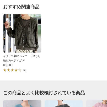
ガンメタ ２：Ｍ－Ｌ
別
※お届け先が同じであれば複数個ご購入いただいても¥880です。
おすすめ関連商品
東京都
お支払い方法
送料について
スカートに合わせる短めのトップスが欲しかったのでそ
■色：ガンメタ
の点はよかったのですが、サイドのデザインが背鰭の様
■素材：レーヨン80・ポリエステル10・ナイロン10％
だなというのが最初の印象です。体のラインよりも外側
■原産国：中国製（糸はイタリア製）
になるため、太って見えるような気がしないでもありま
せん。
サイズ（cm）
2026/06/20
サイズ記号
1
2
3
イタリア素材 ラメニット透かし
編みカーディガン
対応サイズ
S
M～L
LL～3L
¥8,500
バスト（適応）
72～80
79～94
93～108
(1)
ガンメタ ２：Ｍ－Ｌ
着丈
54
56
58
東京都 60代以上女性
身長 : 153cm
肩幅
46
48
50
普段のサイズ : M
購入したサイズで「ちょうどよかった」
ゆき丈
26
27
28
この商品とよく比較検討されている商品
薄手で涼しげなニットです。袖のデザインが素敵で、腕
襟天幅（外）
22.5
23
23.5
周りも隠れ、脇から下着も見えにくい。ラメは最初手に