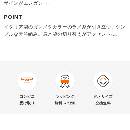
ザインがエレガント。
POINT
イタリア製のガンメタカラーのラメ糸が引き立つ、シン
プルな天竺編み。肩と脇の切り替えがアクセントに。
4.5
口コミ件数（4）
★★★★★
3
商品番号
900-PC75-47
★★★★
★
0
商品名・特徴
イタリア素材 ラメニットプルオーバー
★★★
★★
1
コンビニ
ラッピング
色・サイズ
★★
★★★
0
受け取り
無料 ～
¥
390
交換無料
★
★★★★
0
価格
¥4,800
税込 ¥4,364 税抜
送料・送料種
基本配送料：¥
880