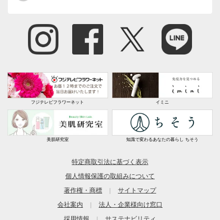
フジテレビフラワーネット
イミニ
美肌研究室
知識で変わるあなたの暮らし ちそう
特定商取引法に基づく表示
個人情報保護の取組みについて
著作権・商標
サイトマップ
｜
会社案内
法人・企業様向け窓口
｜
採用情報
サステナビリティ
｜