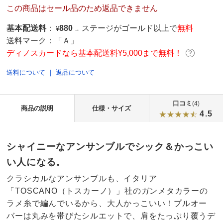
この商品はセール品のため返品できません
基本配送料
：
880
ステージがゴールド以上で
無料
¥
→
送料マーク：
「Ａ」
ディノスカードなら基本配送料¥5,000まで無料！
送料について
｜
返品について
口コミ
(4)
商品の説明
仕様・サイズ
4.5
シャイニーなアンサンブルでシック＆かっこい
い人になる。
クラシカルなアンサンブルも、イタリア
「TOSCANO（トスカーノ）」社のガンメタカラーの
ラメ糸で編んでいるから、大人かっこいい！プルオー
バーは丸みを帯びたシルエットで、肩をたっぷり覆うデ