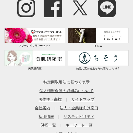
フジテレビフラワーネット
イミニ
美肌研究室
知識で変わるあなたの暮らし ちそう
特定商取引法に基づく表示
個人情報保護の取組みについて
著作権・商標
サイトマップ
｜
会社案内
法人・企業様向け窓口
｜
採用情報
サステナビリティ
｜
SNS一覧
キーワード一覧
｜