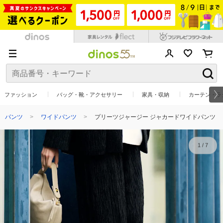
ファッション
バッグ・靴・アクセサリー
家具・収納
カーテン・ラ
パンツ
ワイドパンツ
プリーツジャージー ジャカードワイドパンツ
1
/
7