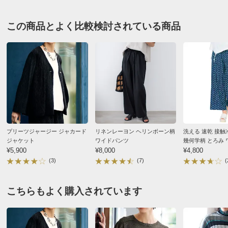
対応サイズ
58～64
64～70
69～77
この商品とよく比較検討されている商品
裾幅
36
37
38
ウエスト
64
68
72
ウエスト（適応）
58～64
64～70
69～77
ヒップ
98
102
106
ヒップ（適応）
82～90
87～95
92～100
前また上
29
30
31
わたり幅
34.5
35.5
36.5
プリーツジャージー ジャカード
リネンレーヨン ヘリンボーン柄
洗える 速乾 接触
また下丈
68
68
68
ジャケット
ワイドパンツ
幾何学柄 とろみ
¥5,900
¥8,000
¥4,800
脇総丈
97
98
99
(3)
(7)
(
ベルト幅
5.5
5.5
5.5
こちらもよく購入されています
サイズ表記について（ファッション）
商品の測定について
商品の特徴