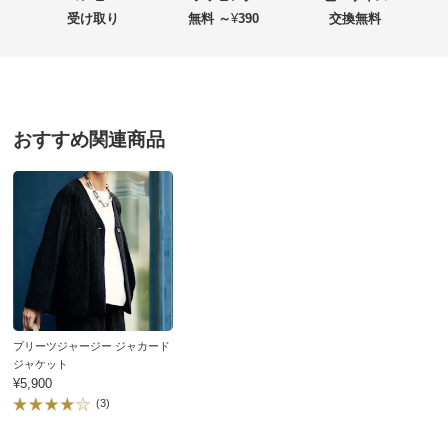
受け取り
無料 ～
¥
390
交換無料
価格
¥5,900
税込 ¥5,364 税抜
送料・送料種
基本配送料：¥
880
別
※お届け先が同じであれば複数個ご購入いただいても¥880です。
おすすめ関連商品
お支払い方法
送料について
■色：ブラック
■素材：ポリエステル97・ポリウレタン3％
■ウエストゴム入り
■両脇2個ポケット付き
■原産国：中国製
■プリーツ加工は永久的なものではありません。着用やお
プリーツジャージー ジャカード
ジャケット
洗濯の繰り返しにより消失する場合があります。
¥5,900
サイズ（cm）
(3)
サイズ記号
S
M
L