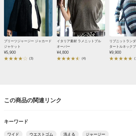
手洗い
弱い手洗い出来ます。（洗濯機は使用できません）
プリーツジャージー ジャカード
イタリア素材 ラメニットプル
リブニットランダ
ジャケット
オーバー
タートルネックプ
¥5,900
¥4,800
¥9,900
(3)
(4)
(
この商品の関連リンク
キーワード
ワイド
ウエストゴム
洗える
ジャージー