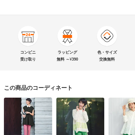
4.0
口コミ件数（1）
★★★★★
0
商品番号
900-1755-02
★★★★
★
1
商品名・特徴
ストレッチポプリン スリムストレートパンツ
★★★
★★
0
コンビニ
ラッピング
色・サイズ
★★
★★★
0
受け取り
無料 ～
¥
390
交換無料
★
★★★★
0
価格
¥14,800
税込 ¥13,455 税抜
この商品のコーディネート
送料・送料種
基本配送料：¥
880
ピンク Ｌ
別
※お届け先が同じであれば複数個ご購入いただいても¥880です。
千葉県 60代以上女性
身長 : 157cm
お支払い方法
送料について
普段のサイズ : L
購入したサイズで「ちょうどよかった」
■色：（ア）ピンク、（イ）グリーン
60代でピンクのパンツを購入しました。かなりの冒険
■素材：レーヨン69・ナイロン26・ポリウレタン5％
でした（笑）着用してみると、丈もちょうどよく気持ち
■前中心ホック・内掛けボタン・ファスナー開き