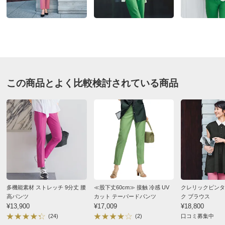
も上がります。ヒップのあたりもピタピタにならず、ゆ
■前2個・後ろ2個ポケット付き
とりがあります。まだ外に出かけていないですが白いブ
■後ろウエストゴム入り
ラウスに合わせて着用するつもりです。旅行に着用予定
■ベルトループ付き
です。
■原産国：中国製（生地は日本製）
2026/04/19
サイズ（cm）
この商品とよく比較検討されている商品
サイズ記号
S
M
L
すべての口コミを見る
裾幅
16
17
18
ウエスト
66
70
74
ウエスト（適応）
58～64
64～70
69～77
ヒップ
90
94
98
ヒップ（適応）
82～90
87～95
92～100
また下丈
67
67
67
多機能素材 ストレッチ 9分丈 腰
≪股下丈60cm≫ 接触 冷感 UV
クレリックピンタ
高パンツ
カット テーパードパンツ
ク ブラウス
サイズ表記について（ファッション）
商品の測定について
¥13,900
¥17,009
¥18,800
(24)
(2)
口コミ募集中