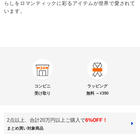
らしをロマンティックに彩るアイテムが世界で愛されて
います。
5.0
口コミ件数（1）
★★★★★
1
商品番号
900-6550-12
★★★★
★
0
商品名・特徴
ローラ アシュレイ 〈セミントン〉 スリッパ
★★★
★★
0
コンビニ
ラッピング
★★
★★★
0
受け取り
無料 ～
¥
390
★
★★★★
0
価格
¥3,960
税込 ¥3,600 税抜
2点以上、合計20万円以上ご購入で
6%OFF！
送料・送料種
基本配送料：¥
880
ベージュ
まとめ買い対象商品
別
※お届け先が同じであれば複数個ご購入いただいても¥880です。
北海道