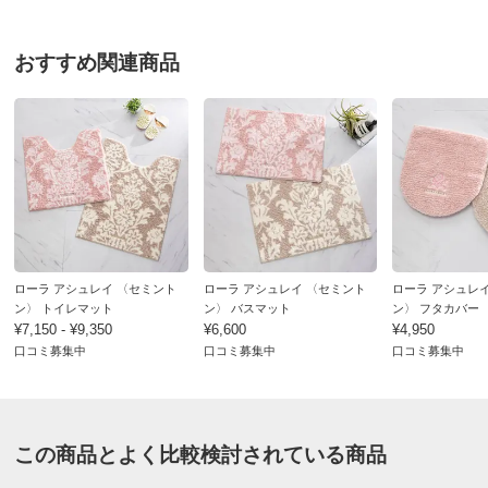
お支払い方法
送料について
トイレや玄関周りはローラアシュレイで揃えています。
■色：（ア）ベージュ（イ）ピンク
2代目のスリッパですが、前よりふかふかで作りがしっ
おすすめ関連商品
■適応サイズ：23～25cm
かりしていて気に入りました！
■毛足：約1mm
2026/07/31
■素材：表…綿100％、裏…ポリエステルスエード
■中国製
■洗濯機で丸洗いができます。（ネット使用）※乾燥機・
すべての口コミを見る
ドラム式洗濯機不可。
Manufactured by Uchino Co.,Ltd. under license from Laura
Ashley Brands.
ローラ アシュレイ 〈セミント
ローラ アシュレイ 〈セミント
ローラ アシュレ
ン〉 トイレマット
ン〉 バスマット
ン〉 フタカバー
ディノスのサイズ
¥7,150 - ¥9,350
¥6,600
¥4,950
口コミ募集中
口コミ募集中
口コミ募集中
この商品とよく比較検討されている商品