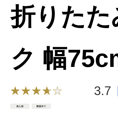
折りたた
ク 幅75c
3.7