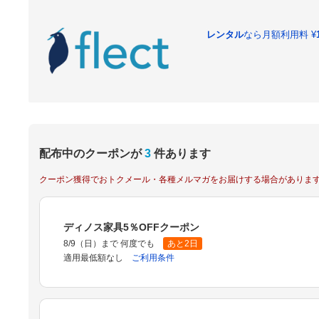
レンタル
なら月額利用料
¥
配布中のクーポンが
3
件あります
クーポン獲得でおトクメール・各種メルマガをお届けする場合がありま
ディノス家具5％OFFクーポン
8/9（日）まで 何度でも
あと2日
適用最低額なし
ご利用条件