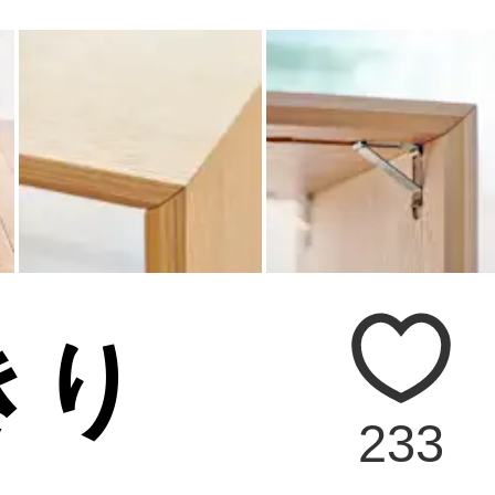
きり
233