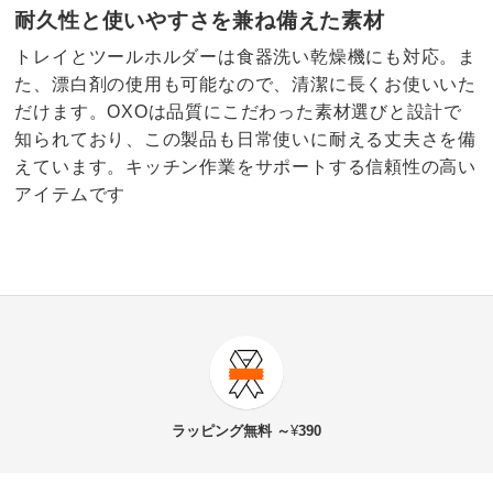
耐久性と使いやすさを兼ね備えた素材
トレイとツールホルダーは食器洗い乾燥機にも対応。ま
た、漂白剤の使用も可能なので、清潔に長くお使いいた
だけます。OXOは品質にこだわった素材選びと設計で
知られており、この製品も日常使いに耐える丈夫さを備
えています。キッチン作業をサポートする信頼性の高い
アイテムです
3.3
口コミ件数（3）
★★★★★
0
商品番号
900-H915-01
★★★★
★
1
商品名・特徴
OXO/オクソー フラットディッシュラック たためる
★★★
★★
2
ラッピング
無料 ～
¥
390
水切り
★★
★★★
0
★
★★★★
0