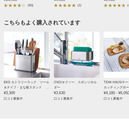
(60)
(1)
(
埼玉県
こちらもよく購入されています
思ったより大きくて普段使いはできませんが、大きな鍋
などを水切りする時は便利だと思います。
2023/02/24
すべての口コミを見る
EKO カトラリーラック ツール
OXO/オクソー スポンジホル
TEAK HAUS/
＆ナイフ・まな板スタンド 包
ダー
カッティングボー
丁・まな板収納
¥3,300
¥3,630
¥4,180 - ¥6,05
口コミ募集中
口コミ募集中
口コミ募集中