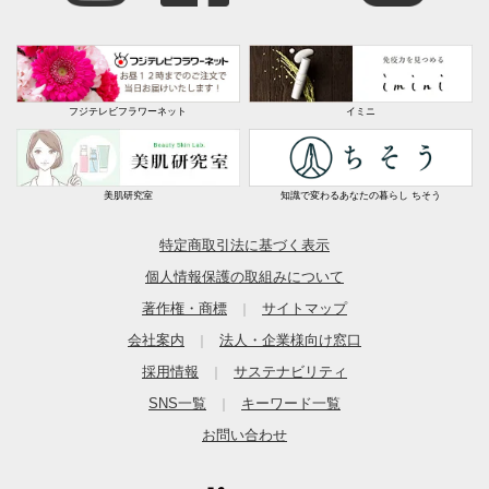
フジテレビフラワーネット
イミニ
美肌研究室
知識で変わるあなたの暮らし ちそう
特定商取引法に基づく表示
個人情報保護の取組みについて
著作権・商標
サイトマップ
｜
会社案内
法人・企業様向け窓口
｜
採用情報
サステナビリティ
｜
SNS一覧
キーワード一覧
｜
お問い合わせ