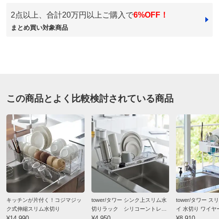
2点以上、合計20万円以上ご購入で
6%OFF！
価格
¥7,480
税込 ¥6,800 税抜
まとめ買い対象商品
東京都
送料・送料種
基本配送料：¥
880
別
※お届け先が同じであれば複数個ご購入いただいても¥880です。
良い点は洗い物は沢山置ける事です。
欠点は受け皿が水が抜ける構造になっていない為、下の
お支払い方法
送料について
段の洗い物は水に浸ってしまい自然乾燥はできません。
受け皿の水を毎回捨てていますが水垢が付き、足の設置
■サイズ（約）：410×370×240mm（収納時40mm）
この商品とよく比較検討されている商品
面はぬめります。
■重量（約）：約1356g
皿立て部分も白く水垢が残ります。
■本体…アルミニウム/ポリプロピレン/ポリアセター
折角のスタイリッシュな見た目が台無しです。
ル/ABS樹脂、トレイ…ポリプロピレン/熱可塑性エラスト
そうならない為には毎回布巾で拭けば良いのですが、面
マー、ツールホルダー…ポリプロピレン
倒でなかなか実行できていません。
■耐熱：本体…80℃、トレイ・ツールホルダー…120℃
洗い物は毎日の事なので、気分良く済ませたくて何回か
■本体は食洗機・漂白不可（トレイ・ツールホルダーのみ
水切りカゴを買い替えていますが、なかなか満足がいく
可）
ものを見つけるのは難しいですね。
■生産国：中国
キッチンが片付く！コジマジッ
tower/タワー シンク上スリム水
tower/タワー 
2024/02/12
ディノスのサイズ
ク式伸縮スリム水切り
切りラック シリコーントレー
イ 水切り ワイヤ
¥14,990
付き
¥4,950
段
¥8,910