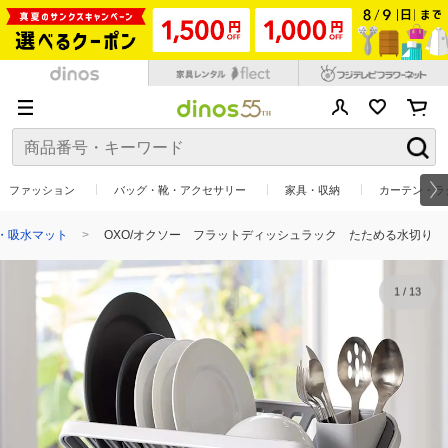
ファッション
バッグ・靴・アクセサリー
家具・収納
カーテン・ラ
・吸水マット
OXO/オクソー フラットディッシュラック たためる水切り
1
/
13