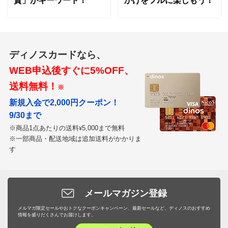
資」がキーワード！
かけをフルに楽しもう！
ディノスカードなら、
WEB申込後すぐに5%OFF、
送料無料！
※
新規入会で2,000円クーポン！
9/30まで
※商品1点あたりの送料
5,000まで無料
¥
※一部商品・配送地域は追加送料がかかりま
す
メールマガジン登録
メルマガ限定セールやおトクなクーポンキャンペーン、最新セールなど、ディノスのおすすめ
情報を盛りだくさんでお届けします。