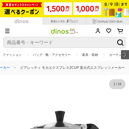
ファッション
バッグ・靴・アクセサリー
家具・収納
カーテン・ラ
ーカー
ビアレッティ モカエクスプレス2CUP 直火式エスプレッソメーカー
1
/
19