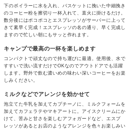
下のボイラーに水を入れ、バスケットに挽いた中細挽き
のコーヒー粉を擦切り一杯入れて、直火に掛けるだけ。
数分後にはポコポコとエスプレッソがサーバーに上って
きて素早く完成！エスプレッソの名の通り、早く完成し
ますので忙しい朝にもサッと作れます。
キャンプで最高の一杯を楽しめます
コンパクトで頑丈なので持ち運びに最適。使用後、水で
すすいで洗い流すだけでOKなのでアウトドアでも活躍
します。野外で飲む濃いめの味わい深いコーヒーをお楽
しみください。
ミルクなどでアレンジを効かせて
泡立てた牛乳を加えてカプチーノに、ミルクフォームを
加えてカフェラテやマキアートに。アイスクリームにか
けて、苦みと甘さを楽しむアフォガードなど、エスプ
レッソがあるとお店のようなアレンジを色々お楽しみい