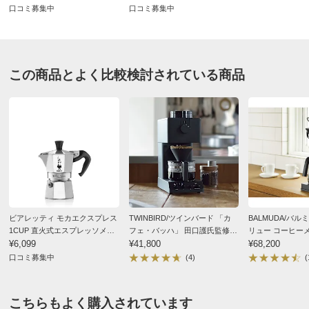
■食洗機には対応しておりません
口コミ募集中
口コミ募集中
■イタリア製
※こちらはビアレッティジャパンの正規輸入品です。
この商品とよく比較検討されている商品
ディノスのサイズ
ビアレッティ モカエクスプレス
TWINBIRD/ツインバード 「カ
BALMUDA/バル
1CUP 直火式エスプレッソメー
フェ・バッハ」 田口護氏監修
リュー コーヒー
カー
¥6,099
全自動コーヒーメーカー3杯用
¥41,800
ノス特典付き
¥68,200
（CM-D457B）
口コミ募集中
(4)
(
こちらもよく購入されています