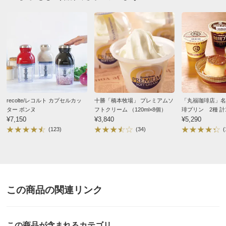
recolte/レコルト カプセルカッ
十勝「橋本牧場」 プレミアムソ
「丸福珈琲店」名
ター ボンヌ
フトクリーム （120ml×8個）
琲プリン 2種 計
¥7,150
¥3,840
¥5,290
(123)
(34)
(
この商品の関連リンク
この商品が含まれるカテゴリ