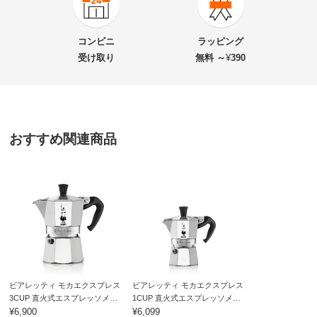
★★★★★
0
商品番号
900-KR10-85
★★★★
★
0
商品名・特徴
ビアレッティ モカエクスプレス2CUP 直火式エスプ
★★★
★★
0
コンビニ
ラッピング
レッソメーカー
★★
★★★
0
受け取り
無料 ～
¥
390
★
★★★★
1
価格
¥6,499
税込 ¥5,909 税抜
千葉県
おすすめ関連商品
送料・送料種
基本配送料：¥
880
別
※お届け先が同じであれば複数個ご購入いただいても¥880です。
これが2杯分？届いてびっくりしました
1杯分でも小さいですよ
お支払い方法
送料について
2025/10/01
■サイズ：約8×14×14.5cm
■重量：約380ｇ
すべての口コミを見る
■抽出量：約90ml
■素材 本体:アルミニウム、フィルター…アルミニウム、
パッキン…シリコーン樹脂
ビアレッティ モカエクスプレス
ビアレッティ モカエクスプレス
3CUP 直火式エスプレッソメー
1CUP 直火式エスプレッソメー
■ガス火専用です。IH調理器ではご使用いただけません。
カー
¥6,900
カー
¥6,099