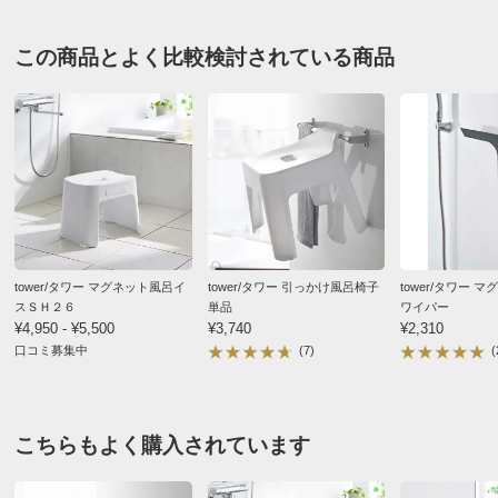
送料・送料種
基本配送料：¥
880
別
※お届け先が同じであれば複数個ご購入いただいても¥880です。
この商品とよく比較検討されている商品
お支払い方法
送料について
■色（ア）ホワイト、（イ）ブラック
■サイズ：約幅29.5×奥行27×高さ9cm 重量：約280g
■対応サイズ：パイプの直径：約3cm以下 シャワーフッ
クの直径：約2.5cm以上
■内容量：2.5L
■耐熱：170℃ 耐冷：-40℃
tower/タワー マグネット風呂イ
tower/タワー 引っかけ風呂椅子
tower/タワー 
■取付可能な壁面：マグネットが付く平らな面・スチール
スＳＨ２６
単品
ワイパー
¥4,950 - ¥5,500
¥3,740
¥2,310
壁面
口コミ募集中
(7)
(
■品番：5378/5379
■中国製
ディノスのサイズ
こちらもよく購入されています