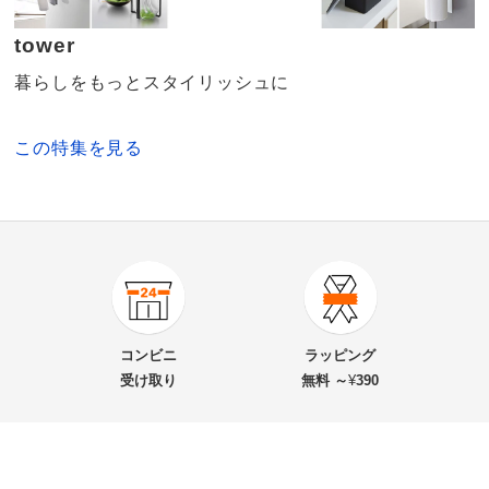
tower
暮らしをもっとスタイリッシュに
この特集を見る
商品番号
900-KR09-22
商品名・特徴
tower/タワー マグネット 引っ掛け湯おけ 単品
コンビニ
ラッピング
受け取り
無料 ～
¥
390
価格
¥1,870
税込 ¥1,700 税抜
あわせ買い対象