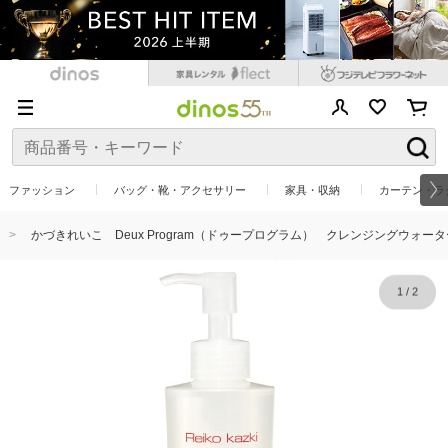
ファッション
バッグ・靴・アクセサリー
家具・収納
カーテン・ラ
かづきれいこ Deux Program（ドゥープログラム） クレンジングウォーター
1
/
2