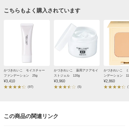
■日本製
2014/06/29
こちらもよく購入されています
ディノスのサイズ
商品の測定について
すべての口コミを見る
かづきれいこ モイスチャー
かづきれいこ 薬用アクアモイ
かづきれいこ ミ
ファンデーション 25g
ストジェル 120g
ンデーション 1
¥3,410
¥3,960
レフィル）
¥2,860
(97)
(5)
(
この商品の関連リンク