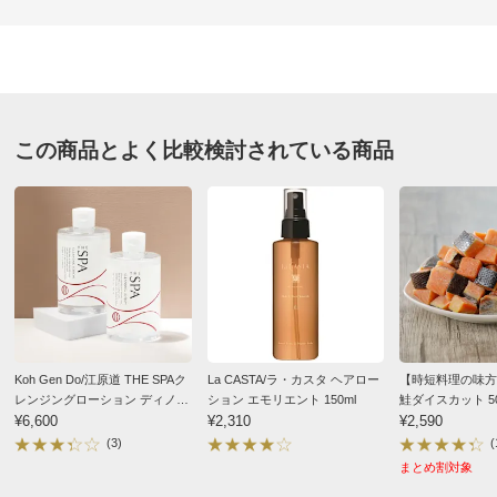
★
★★★★
0
価格
¥3,520
税込 ¥3,200 税抜
滋賀県 50代女性
送料・送料種
基本配送料：¥
880
別
※お届け先が同じであれば複数個ご購入いただいても¥880です。
拭き取りタイプのクレンジングはよく使っております
この商品とよく比較検討されている商品
が、こちらは落ちが良く、肌もしっとりして、とても気
お支払い方法
送料について
に入りました。
ただもう少し容量が多い方がいいかなと思いました。毎
■内容量：200ml
日使うと早くなくなってしまいそうです。わたくしは疲
■成分：水、ＢＧ、ＰＥＧ－６（カプリル／カプリン酸）
れた時、すぐ寝てしまい時などに使用してます。簡単で
グリセリル、ヒアルロン酸Ｎａ、トレハロース、アラント
すごくいいです。
イン、オタネニンジン根エキス、ビワ葉エキス、クロレラ
エキス、セリン、アラニン、グリシン、グルタミン酸、ア
2024/12/15
ルギニン、リシン、トレオニン、プロリン、ベタイン、Ｐ
Koh Gen Do/江原道 THE SPAク
La CASTA/ラ・カスタ ヘアロー
【時短料理の味方
ＣＡ－Ｎａ、ソルビトール、カプリリルグリコール、ココ
レンジングローション ディノス
ション エモリエント 150ml
鮭ダイスカット 50
イルアルギニンエチルＰＣＡ、フェノキシエタノール、メ
特別セット
¥6,600
¥2,310
¥2,590
(3)
(
チルパラベン、プロピルパラベン
北海道 40代女性
まとめ割対象
■無香料、無着色、オイルフリー
拭いた後がさっぱりとして、気持ちいいです。