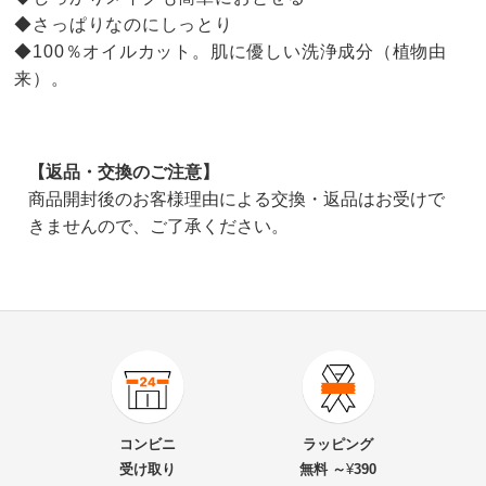
◆さっぱりなのにしっとり
◆100％オイルカット。肌に優しい洗浄成分（植物由
来）。
【返品・交換のご注意】
商品開封後のお客様理由による交換・返品はお受けで
きませんので、ご了承ください。
4.0
口コミ件数（2）
★★★★★
0
商品番号
900-BL08-12
★★★★
★
2
商品名・特徴
かづきれいこ Deux Program（ドゥープログラム）
★★★
★★
0
コンビニ
ラッピング
クレンジングウォーター 200ml
★★
★★★
0
受け取り
無料 ～
¥
390