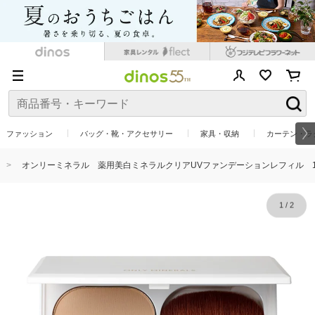
ファッション
バッグ・靴・アクセサリー
家具・収納
カーテン・ラ
オンリーミネラル 薬用美白ミネラルクリアUVファンデーションレフィル 1
1
/
2