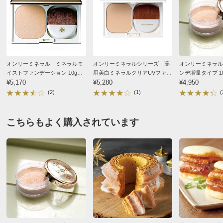
■内容量：10g
■医薬部外品
商品担当者より
■SPF50+/PA++++
■アメリカ製
ご期待に沿えず申し訳ございません。いただいたご
意見は今後の参考とさせていただきます。
ディノスのサイズ
オンリーミネラル ミネラルモ
オンリーミネラルシリーズ 薬
オンリーミネラル
イストファンデーション 10g
用美白ミネラルクリアUVファン
ンデ増量タイプ 1
（ケース・ブラシ付）
¥5,170
デーション（10g） ケース・
¥5,280
¥4,950
ミニブラシ付き
(2)
(1)
(
ライトオークル
こちらもよく購入されています
神奈川県 60代以上女性
旅行等の持ち歩き用に購入していますが、残り少なくな
ると、ちょっとした衝撃で割れてしまい使い辛くなりま
す。
それで、レフィルを購入しました。
これは、他のパウダーファンデーションでも同じだとお
もいます。
最後まで使い切るにはコツが要りますが、パウダーとブ