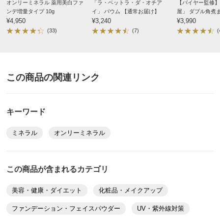
ラシを持ち歩く必要がないので便利です。
オンリーミネラル 薬用美白ファ
「ラ・ベットラ・ダ・オチア
【バイヤー監修】
ンデ増量タイプ 10g
イ」 バウム 【通常お届け】
屋」 ダブル角煮ま
2025/01/04
¥4,950
¥3,240
¥3,990
(33)
(7)
(
ライトオークル
この商品の関連リンク
奈良県 50代女性
さらっとしていて薄づきです♪
カバー力が欲しい方にはやや
キーワード
物足りないかもしれません。
ミネラル
オンリーミネラル
が、お肌が呼吸してる感じと
朝忙しい時間のさっとUVケアには
十分なのでリピしてます♪
この商品が含まれるカテゴリ
2022/03/03
美容・健康・ダイエット
化粧品・メイクアップ
すべての口コミを見る
ファンデーション・フェイスパウダー
UV・紫外線対策