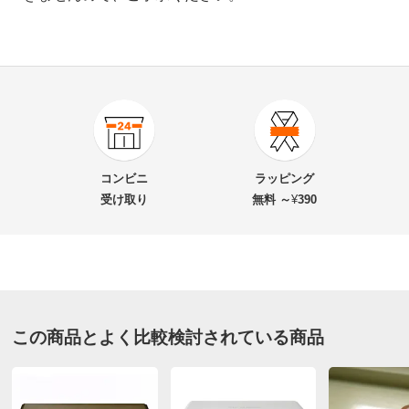
3.0
口コミ件数（3）
★★★★★
0
商品番号
900-BL00-79
★★★★
★
1
商品名・特徴
オンリーミネラル 薬用美白ミネラルクリアUVファン
★★★
★★
1
コンビニ
ラッピング
デーションレフィル 10g
★★
★★★
1
受け取り
無料 ～
¥
390
★
★★★★
0
価格
¥4,290
税込 ¥3,900 税抜
ライトオークル
送料・送料種
基本配送料：¥
880
別
※お届け先が同じであれば複数個ご購入いただいても¥880です。
愛知県 50代女性
この商品とよく比較検討されている商品
色がくすんでいて老け見えでした。
お支払い方法
送料について
2026/06/28
■色：（ア）ライトオークル （イ）オークル