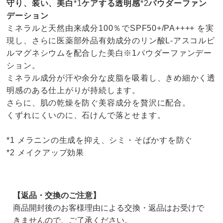
守り、装い、美白
*1
ケアする透明感
*2
パウダーファン
デーション
ミネラルと天然由来成分100％でSPF50+/PA++++ を実
現し、さらに医薬部外品有効成分のリン酸L-アスコルビ
ルマグネシウムを配合した美白※1パウダーファンデー
ション。
ミネラル成分が汗や余分な皮脂を吸着し、きめ細かく透
明感のある仕上がりが持続します。
さらに、肌の乾燥を防ぐ美容成分を贅沢に配合。
くずれにくいのに、石けんで落とせます。
*1 メラニンの生成を抑え、シミ・そばかすを防ぐ
*2 メイクアップ効果
【返品・交換のご注意】
商品開封後のお客様理由による交換・返品はお受けで
きませんので、ご了承ください。