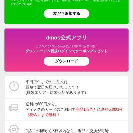
LINEでディノスを「友だち追加」すると、最新セールやキャンペーン情報をお届け！まずは
今すぐ友だち追加！
友だち追加する
dinos公式アプリ
カタログにスマホをかざすだけで簡単にお買い物！
ダウンロード＆新規ログインでクーポンプレゼント
ダウンロード
平日正午までのご注文は
最短で翌日お届けいたします！
(対象エリア・対象商品があります)
送料は880円から。
ディノスのカードのご利用で
商品1点ごとに送料5,000円
（税込）まで無料！
商品ご到着から8日以内なら、返品・交換が可能