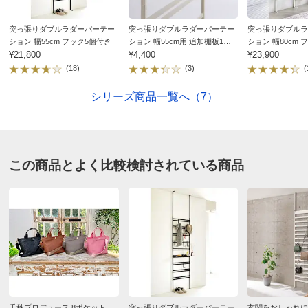
突っ張りダブルラダーパーテー
突っ張りダブルラダーパーテー
突っ張りダブルラ
ション 幅55cm フック5個付き
ション 幅55cm用 追加棚板1枚
ション 幅80cm 
¥21,800
フック2個
¥4,400
¥23,900
(18)
(3)
(
シリーズ商品一覧へ（7）
この商品とよく比較検討されている商品
千秋プロデュース 8ポケット
突っ張りダブルラダーパーテー
玄関をおしゃれに