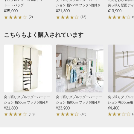
トートバッグ
ション 幅55cm フック5個付き
突っ張り壁面ディ
¥35,000
¥21,800
ガー 幅42cm
¥13,900
(2)
(18)
(
こちらもよく購入されています
突っ張りダブルラダーパーテー
突っ張りダブルラダーパーテー
突っ張りダブルラ
ション 幅55cm フック5個付き
ション 幅80cm フック6個付き
ション 幅55cm用
¥21,800
¥23,900
フック2個
¥4,400
(18)
(18)
(