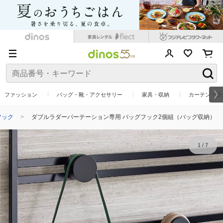
ファッション
バッグ・靴・アクセサリー
家具・収納
カーテン・ラ
フック
ダブルラダーパーテーション専用 バッグフック2個組（バッグ収納）
1
/
7