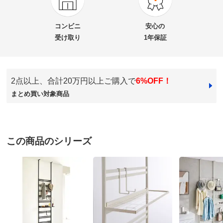
商品番号
900-H958-06
商品名・特徴
ダブルラダーパーテーション専用 バッグフック2個組
コンビニ
安心の
（バッグ収納）
受け取り
1年保証
価格
¥4,900
税込 ¥4,455 税抜
2点以上、合計20万円以上ご購入で
6%OFF！
まとめ買い対象商品
送料・送料種
基本配送料：¥
880
別
※お届け先が同じであれば複数個ご購入いただいても¥880です。
お支払い方法
送料について
この商品のシリーズ
■色：（ア）ブラック、（イ）ホワイト
■サイズ：径6.5cm、設置時奥行5.2cm
■素材：スチール（メラミン樹脂焼付塗装）
■重量：0.17kg
■日本製
ディノスのサイズ（家具）