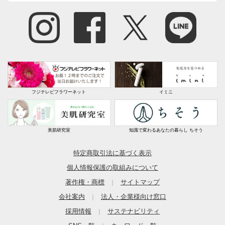
フジテレビフラワーネット
イミニ
美肌研究室
知識で変わるあなたの暮らし ちそう
特定商取引法に基づく表示
個人情報保護の取組みについて
著作権・商標
サイトマップ
｜
会社案内
法人・企業様向け窓口
｜
採用情報
サステナビリティ
｜