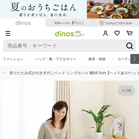
ファッション
バッグ・靴・アクセサリー
家具・収納
カーテン・ラ
折りたたみ式ひのきすのこベッド シングルハイ 幅94.5cm【ヘッドあり/ヘッ
1
/
19