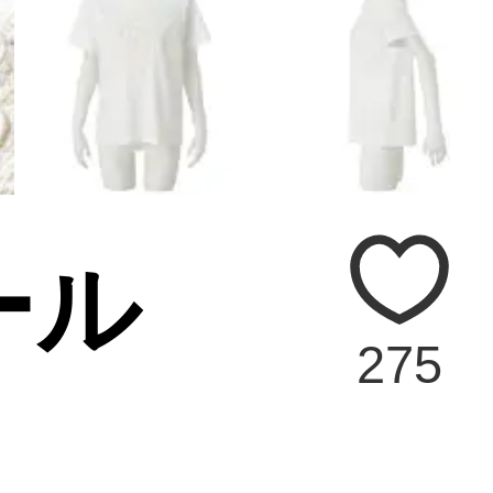
ール
275