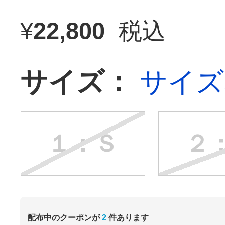
¥
22,800
税込
サイズ：
サイズ
１：Ｓ
２
配布中のクーポンが
2
件あります