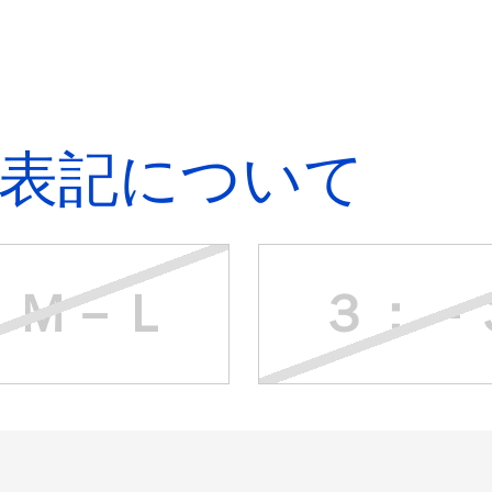
表記について
：Ｍ－Ｌ
３：－