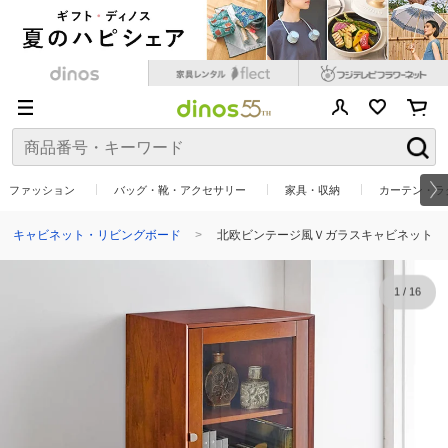
ファッション
バッグ・靴・アクセサリー
家具・収納
カーテン・ラ
キャビネット・リビングボード
北欧ビンテージ風Ｖガラスキャビネット
1
/
16