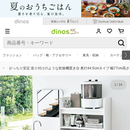
ファッション
バッグ・靴・アクセサリー
家具・収納
カーテン・ラ
がっちり安定 造り付けのような乾燥機置き台 奥行44.5cmタイプ 幅77cm高さ1
1
/
14