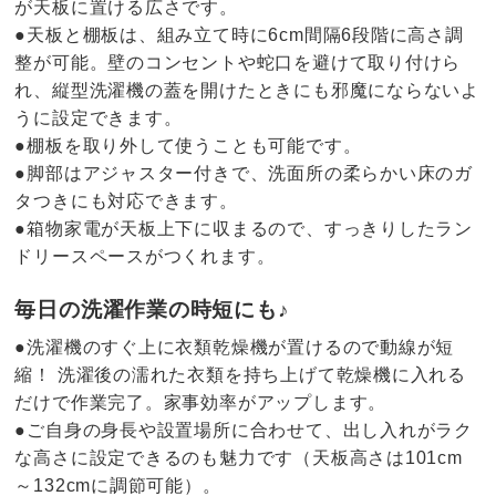
が天板に置ける広さです。
●天板と棚板は、組み立て時に6cm間隔6段階に高さ調
整が可能。壁のコンセントや蛇口を避けて取り付けら
れ、縦型洗濯機の蓋を開けたときにも邪魔にならないよ
うに設定できます。
●棚板を取り外して使うことも可能です。
●脚部はアジャスター付きで、洗面所の柔らかい床のガ
タつきにも対応できます。
●箱物家電が天板上下に収まるので、すっきりしたラン
ドリースペースがつくれます。
毎日の洗濯作業の時短にも♪
●洗濯機のすぐ上に衣類乾燥機が置けるので動線が短
縮！ 洗濯後の濡れた衣類を持ち上げて乾燥機に入れる
だけで作業完了。家事効率がアップします。
●ご自身の身長や設置場所に合わせて、出し入れがラク
な高さに設定できるのも魅力です（天板高さは101cm
～132cmに調節可能）。