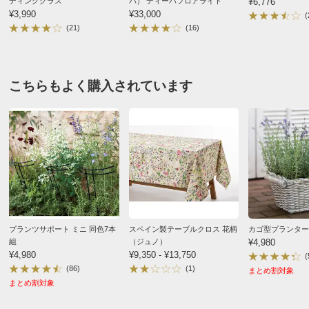
ディンググラス
バ） ディーバフロアライト
¥6,776
使い心地につきまして「今まで使った中で一番良
¥3,990
¥33,000
(
お支払い方法
送料について
い」とのお言葉を頂戴し、大変うれしく拝見いたし
(21)
(16)
ました。
［サイズ］
汚れの拭き取りやすさや、クロスの風合いにもご満
150×150cm
足いただけたようで何よりでございます。
こちらもよく購入されています
150×200cm
これからも日々の食卓でご愛用いただけますと幸い
150×250cm
です。
［すべてのサイズに共通］
■素材：綿80・ポリエステル20％
■はっ水加工
■スペイン製
150×200cm リーフ
ディノスのサイズ
愛知県
触った時に一瞬ビニール素材のクロスを注文してしまっ
プランツサポート ミニ 同色7本
スペイン製テーブルクロス 花柄
カゴ型プランター
たのかと思いました。
商品の特徴
組
（ジュノ）
¥4,980
¥4,980
¥9,350 - ¥13,750
でも色合いも良くテーブルに馴染みます。
(
洗濯機ネット
(86)
(1)
まとめ割対象
サイズが合わないことを承知で買ったのでお直ししよう
ネットを利用すればご家庭の洗濯機で洗えます。
まとめ割対象
かと思ってましたが、織り込んでテープ留めしたところ
クロスがストンと馴染んだのでそのまま使っています。