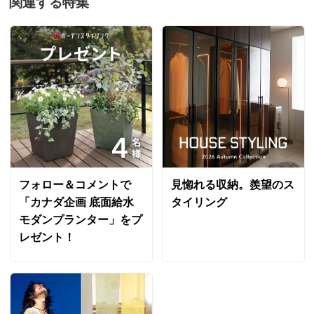
関連する特集
敷く撥水のクロスを探していました。白ではつまらない
し、カラフルだと上に置く花達が映えないし…と色々探
していた所こちらのグリーンのクロスを見付け、植木に
丁度良いと思い購入しました。撥水加工がかなりしっか
りしており、悪く言えばビニールクロスっぽいですが、
ダイニング用等ではないので全く問題なく気に入ってい
ます。
2022/06/13
フォロー＆コメントで
見惚れる収納。羨望のス
商品担当者より
「カナダ企画 底面給水
タイリング
この度はディノスにてお買い上げいただき誠にあり
モダンプランター」をプ
がとうござます。
レゼント！
ご満足の評価と貴重なコメントを頂き大変光栄で
す。
今後もディノスガーデンスタイリングをよろしくお
願いいたします。