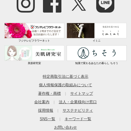
商品担当者より
この度は、ガーデンスタイリングにてご購入いただ
き誠にありがとうございます。
質感につきましては、ご期待に添える内容で無く申
し訳ございません。
フジテレビフラワーネット
イミニ
お客様のご意見を参考に、デザイン性と機能性、そ
して耐久性にも優れた商品の開発に努めて参りま
す。
美肌研究室
知識で変わるあなたの暮らし ちそう
今後ともご愛顧いただきますよう、何卒宜しくお願
い致します。
特定商取引法に基づく表示
個人情報保護の取組みについて
著作権・商標
サイトマップ
｜
150×150cm リーフ
会社案内
法人・企業様向け窓口
｜
採用情報
サステナビリティ
｜
東京都
SNS一覧
キーワード一覧
｜
本当に撥水機能が抜群です。
サッと拭くだけで、まったく
お問い合わせ