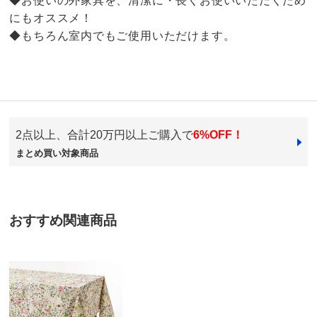
◆お使いの外家具を、清潔に・長くお使いいただくため
にもオススメ！
◆もちろん室内でもご使用いただけます。
4.2
口コミ件数（8）
2点以上、合計20万円以上ご購入で
6%OFF！
★★★★★
4
まとめ買い対象商品
商品番号
900-G022-10
★★★★
★
3
商品名・特徴
≪150×150cm≫ スペイン製テーブルクロス リーフ柄
★★★
★★
0
★★
★★★
1
おすすめ関連商品
★
★★★★
0
価格
¥8,580
税込 ¥7,800 税抜
送料・送料種
基本配送料：¥
880
150×200cm リーフ
別
※お届け先が同じであれば複数個ご購入いただいても¥880です。
愛知県