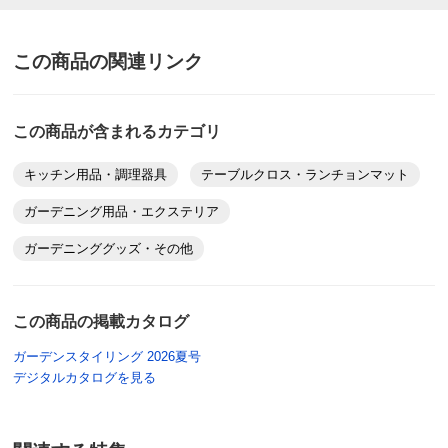
2023/11/08
この商品の関連リンク
商品担当者より
この商品が含まれるカテゴリ
この度はご購入いただき誠にありがとうございま
す。
キッチン用品・調理器具
テーブルクロス・ランチョンマット
テーブルに馴染んだとお伺いして、安心しました。
ガーデニング用品・エクステリア
長くご愛用いただけますと幸いです。
これからもガーデンスタイリングをどうぞ宜しくお
ガーデニンググッズ・その他
願い致します。
この商品の掲載カタログ
ガーデンスタイリング 2026夏号
150×250cm リーフ
デジタルカタログを見る
愛知県
室内で鉢植えやプランターを並べている一角の台の上に