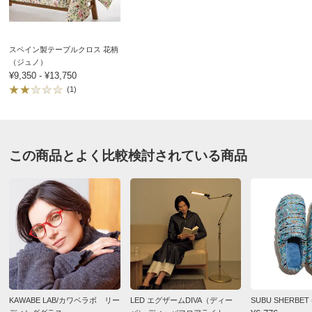
商品番号
900-G022-11
ダイニングテーブルを買替えたのでこのテーブルクロス
を見付けて購入しました。
商品名・特徴
≪150×200cm≫ スペイン製テーブルクロス リーフ柄
使い心地は、今まで使ったクロスの中で一番良いと思い
スペイン製テーブルクロス 花柄
ました。汚れは殆ど付かないか、付いたとしても拭けば
（ジュノ）
¥9,350 - ¥13,750
すぐ落ちます。
(1)
価格
¥10,450
税込 ¥9,500 税抜
柄も派手過ぎずリネンの風合いが落ち着いていい感じで
す。今まで、本物のリネンを使っていたので、毎回の洗
送料・送料種
基本配送料：¥
880
濯とアイロンがけから解放されました。
別
※お届け先が同じであれば複数個ご購入いただいても¥880です。
ただ、80cmx165cmのテーブルに150cmx200cmは大き
この商品とよく比較検討されている商品
過ぎたので、カットして、ランチョンマットの大きさに
商品番号
900-G022-12
したら、テーブルの天板の雰囲気にも大きさもピッタリ
合い、とても気に入ってます。
商品名・特徴
≪150×250cm≫ スペイン製テーブルクロス リーフ柄
2026/05/08
価格
¥11,880
税込 ¥10,800 税抜
商品担当者より
送料・送料種
基本配送料：¥
880
KAWABE LAB/カワベラボ リー
LED エグザームDIVA（ディー
SUBU SHERB
この度はご購入いただきありがとうございました。
別
※お届け先が同じであれば複数個ご購入いただいても¥880です。