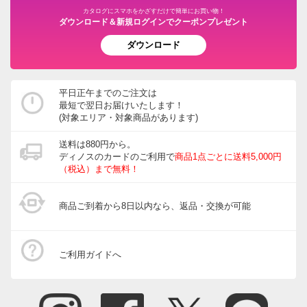
たします。
カタログにスマホをかざすだけで簡単にお買い物！
ダウンロード＆新規ログインでクーポンプレゼント
ダウンロード
150×250cm
平日正午までのご注文は
神奈川県
最短で翌日お届けいたします！
(対象エリア・対象商品があります)
亜麻のような繊維に撥水コーティングだと思っていた
ら、実際はビニールコーティングクロスでした。少し離
送料は880円から。
れてみると布に見えますが、手触りはビニールそのもの
ディノスのカードのご利用で
商品1点ごとに送料5,000円
（税込）まで無料！
でテーブルに掛けるとビニール特有のこわばりが出ま
す。商品に付いている紙タグに、ぼやけるくらい小さく
Teflonが記載されていますが本当でしょうか。単独の札
商品ご到着から8日以内なら、返品・交換が可能
ではないですから。この質感ならお値段高めになるので
店舗で手に取って確認していたら買わなかったです。
ご利用ガイドへ
2021/05/16