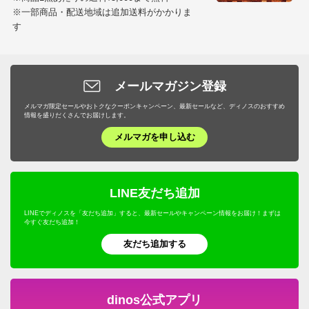
が、普段用にはいいかと、早速届いた晩から使用してい
※一部商品・配送地域は追加送料がかかりま
す
ます。
部屋があかるい感じになり、見た目気持ちいいです。
2021/07/15
メールマガジン登録
メルマガ限定セールやおトクなクーポンキャンペーン、最新セールなど、ディノスのおすすめ
情報を盛りだくさんでお届けします。
商品担当者より
メルマガを申し込む
この度は、ガーデンスタイリングにてご購入いただ
き誠にありがとうございます。
ご満足の評価、貴重な使用レビューいただけ大変光
LINE友だち追加
栄です。
LINEでディノスを「友だち追加」すると、最新セールやキャンペーン情報をお届け！まずは
室内でも、屋外でもどちらでもご使用いただけ自然
今すぐ友だち追加！
感じる明るさを演出できるテーブルクロスです。
友だち追加する
ご主人様にはお気に召していただけたようで安心い
たしましたが、今後はイメージ違いでのお届けのな
いよう制作の際は十分注意いたします。
dinos公式アプリ
今後ともご愛顧いただきますよう、宜しくお願いい