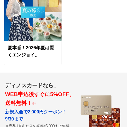
150×200cm リーフ
東京都
画像通りの、さわやかかつベージュがかった品のよい色
合いです。
夏本番！2026年夏は賢
ただ、見た目はともかく、触れるとまるっきりビニール
くエンジョイ。
クロスで、肌にべたつくのが残念です。
同じ撥水効果ありのスペイン製で、３ヶ月ほど前にディ
ノスで買った別のテーブルクロスは、手触りがまったく
コットンだったので、それと同様だとばかり思っていま
ディノスカードなら、
した。
WEB申込後すぐに5%OFF、
そういう点で私にはやや期待はずれで返品しようかと
送料無料！
思ったのですが、欧州人の夫がことのほか気に入り、汚
※
れやすい屋外で使うにはよいでしょうし（べたつきがあ
新規入会で2,000円クーポン！
るので物がすべりにくいのも屋外では利点となるでしょ
9/30まで
う）、我が家は室内のダイニングテーブルで使います
※商品1点あたりの送料
5,000まで無料
¥