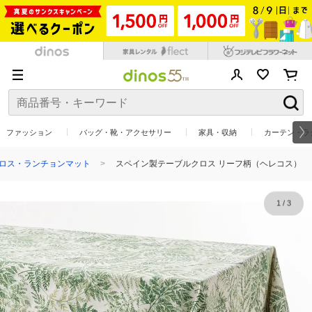
ファッション
バッグ・靴・アクセサリー
家具・収納
カーテン・ラ
ロス・ランチョンマット
スペイン製テーブルクロス リーフ柄（ヘレコス）
1
/
3