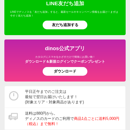
LINE友だち追加
LINEでディノスを「友だち追加」すると、最新セールやキャンペーン情報をお届け！まずは
今すぐ友だち追加！
友だち追加する
dinos公式アプリ
カタログにスマホをかざすだけで簡単にお買い物！
ダウンロード＆新規ログインでクーポンプレゼント
ダウンロード
平日正午までのご注文は
最短で翌日お届けいたします！
(対象エリア・対象商品があります)
送料は880円から。
ディノスのカードのご利用で
商品1点ごとに送料5,000円
（税込）まで無料！