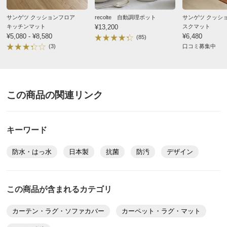
商品名・特徴
≪約180×250cm≫ サンゲツ クッションフロア ダイニ
2025/09/08
サンゲツ クッションフロア
recolte 自動調理ポット
サンゲツ クッシ
ングラグ
キッチンマット
¥13,200
スクマット
¥5,080 - ¥8,580
¥6,480
(85)
価格
¥14,980
税込 ¥13,619 税抜
(3)
口コミ募集中
改定日：2026/8/5
約180×180cm ウッドホワイト
旧価格：¥12,980 税込
千葉県
送料・送料種
基本配送料：¥
4,000
素材がしっかりしており、色もリビングに馴染んでいい
この商品の関連リンク
別
※商品1個につき、上記配送料金となります。
商品に出会いました。
※沖縄は地域配送料 ¥5,500 がかかります
梱包サイズ
個口数…1
2025/08/12
キーワード
＜個口1＞幅13×奥行13×高さ180cm 重さ4.0kg
※大型商品につき、搬入経路のご確認をお願いします。
防水・はっ水
日本製
抗菌
防汚
デザイン
お部屋に入らず吊り上げをする場合、別途以下の作業代金がかか
ります。商品や個数、作業内容・設置場所等により、目安の作業
約180×220cm ウッドナチュラル
代金よりも高くなる場合があります。
＜作業代金の目安＞
東京都
この商品が含まれるカテゴリ
手吊り 20,000円～
機械使用 38,500円～
大変満足しています。
カーテン・ラグ・ソファカバー
カーペット・ラグ・マット
クッションの程度が程よくて、そんなにふかふかはして