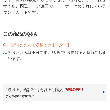
考えた、四辺テープ加工で、コーナーはめくれにくいラ
ウンドカットです。
この商品のQ&A
【折りたたんで収納できますか？】
折りたたみは不可です。無理に折り曲げると折れてしま
います。
4.1
口コミ件数（9）
2点以上、合計20万円以上ご購入で
6%OFF！
★★★★★
5
まとめ買い対象商品
商品番号
900-6548-01
★★★★
★
2
商品名・特徴
≪約180×180cm≫ サンゲツ クッションフロア ダイニ
★★★
★★
1