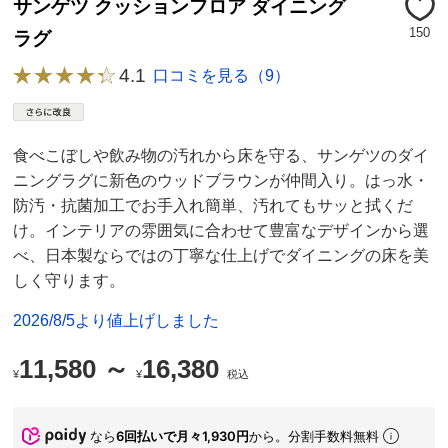
サンゲツ クッションフロア ダイニング
150
ラグ
4.1
口コミを見る（9）
食べこぼしや飲み物の汚れから床を守る、サンゲツのダイ
ニングラグに新色のウッドブラウンが仲間入り。はっ水・
防汚・抗菌加工でお手入れ簡単、汚れてもサッと拭くだ
け。インテリアの雰囲気に合わせて豊富なデザインから選
べ、日本製ならではの丁寧な仕上げでダイニングの床を美
しく守ります。
2026/8/5より値上げしました
11,580 ～
16,380
¥
¥
税込
なら
6回払いで月々1,930円
から。分割手数料無料