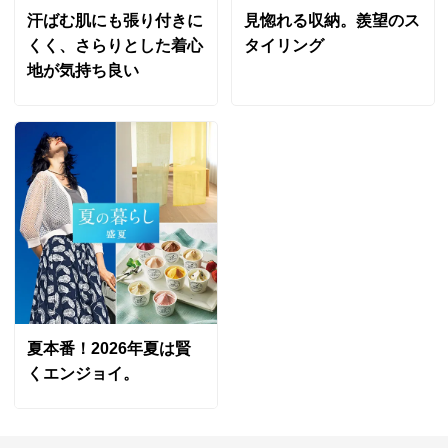
お支払い方法
送料について
大型商品の搬入について
汗ばむ肌にも張り付きに
見惚れる収納。羨望のス
くく、さらりとした着心
タイリング
［サイズ］
約180×220cm ウッドナチュラル
地が気持ち良い
約180×180cm
東京都
約180×220cm
色も自宅の床と合っていて敷いていても自然で良かった
約180×250cm
です。
約180×300cm
臭いが少しあるので－1です。
［すべてのサイズに共通］
2025/06/24
■色・柄：(ア)モロッカンブルー (イ)タイルグレージュ
(ウ)ウッドホワイト (エ)ウッドナチュラル (オ)ウッドブ
すべての口コミを見る
ラウン
■厚さ：約1.8mm
■素材：表…塩化ビニル、裏…不織布、へり…アクリル
■滑りにくくする固定シールを付属
夏本番！2026年夏は賢
■日本製
くエンジョイ。
■水をはじきやすく加工されています。
■防汚加工されています。
■抗菌加工されています。