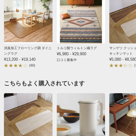
商品名・特徴
≪約180×220cm≫ サンゲツ クッションフロア ダイニ
素材がしっかりしていて汚れても拭きやすいのでよかっ
ングラグ
たです。
価格
¥12,680
税込 ¥11,528 税抜
色味もリアルなタイルっぽくておしゃれです。
開梱していただいたので助かりました。
改定日：2026/8/5
旧価格：¥10,980 税込
2025/12/20
送料・送料種
基本配送料：¥
4,000
消臭加工フローリング調 ダイニ
トルコ製ウィルトン織ラグ
サンゲツ クッシ
別
※商品1個につき、上記配送料金となります。
ングラグ
¥6,980 - ¥29,900
キッチンマット
※沖縄は地域配送料 ¥5,500 がかかります
¥13,200 - ¥19,140
¥5,080 - ¥8,58
口コミ募集中
(60)
(
約180×180cm モロッカンブルー
梱包サイズ
個口数…1
＜個口1＞幅12×奥行12×高さ180cm 重さ4.0kg
大阪府
※大型商品につき、搬入経路のご確認をお願いします。
こちらもよく購入されています
品質は問題ないのですが、色がカタログとは少し違いま
お部屋に入らず吊り上げをする場合、別途以下の作業代金がかか
ります。商品や個数、作業内容・設置場所等により、目安の作業
した。部屋を明るくしたくて、エメラルドグリーンのア
代金よりも高くなる場合があります。
クセントが綺麗だったので購入しましたが、グレー、く
＜作業代金の目安＞
すんだネイビー、ベージュ の3色でした。大きなもの
手吊り 20,000円～
機械使用 38,500円～
ですから、返品も難しいので、どこかで現物を確認でき
るか、サンプル地を送ってもらえるといいと思いまし
商品番号
900-6548-03
た。