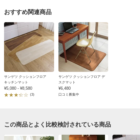
ングラグ
★★
★★★
0
おすすめ関連商品
★
★★★★
1
価格
¥11,580
税込 ¥10,528 税抜
改定日：2026/8/5
旧価格：¥9,980 税込
約180×220cm タイルグレージュ
送料・送料種
基本配送料：¥
4,000
別
※商品1個につき、上記配送料金となります。
北海道
※沖縄は地域配送料 ¥5,500 がかかります
以前は食卓テーブルの下には絨毯を敷いていたので、食
梱包サイズ
個口数…1
べ物や飲み物を落とすと後始末に大変苦労してました。
＜個口1＞幅11×奥行11×高さ180cm 重さ3.0kg
今回購入した製品は全くその心配は無く、デザインもお
サンゲツ クッションフロア
※大型商品につき、搬入経路のご確認をお願いします。
サンゲツ クッションフロア デ
洒落で部屋にマッチして気に入ってます。
キッチンマット
お部屋に入らず吊り上げをする場合、別途以下の作業代金がかか
スクマット
¥5,080 - ¥8,580
ります。商品や個数、作業内容・設置場所等により、目安の作業
¥6,480
代金よりも高くなる場合があります。
2026/06/29
(3)
口コミ募集中
＜作業代金の目安＞
手吊り 20,000円～
機械使用 38,500円～
この商品とよく比較検討されている商品
約180×220cm モロッカンブルー
商品番号
900-6548-02
東京都