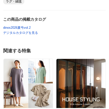
いませんが、
商品番号
900-6548-04
ラグ・絨毯
椅子を引いても床に傷がつかないので、我が家には十分
商品名・特徴
≪約180×300cm≫ サンゲツ クッションフロア ダイニ
です。
ングラグ
暑い時期ですので、カーペットよりもさっぱりしていて
この商品の掲載カタログ
価格
¥16,380
税込 ¥14,891 税抜
気持ち良く感じます。
dinos2026夏号vol.2
改定日：2026/8/5
デジタルカタログを見る
2025/07/02
旧価格：¥14,390 税込
送料・送料種
基本配送料：¥
4,000
関連する特集
別
※商品1個につき、上記配送料金となります。
※沖縄は地域配送料 ¥5,500 がかかります
約180×300cm タイルグレージュ
梱包サイズ
個口数…1
神奈川県
＜個口1＞幅14×奥行14×高さ180cm 重さ5.0kg
色合いも素敵で汚れても直ぐに拭くことができとても良
※大型商品につき、搬入経路のご確認をお願いします。
かったです
お部屋に入らず吊り上げをする場合、別途以下の作業代金がかか
ります。商品や個数、作業内容・設置場所等により、目安の作業
－☆はクッション性がないので歩くとペタペタします
代金よりも高くなる場合があります。
冬は寒そうです
＜作業代金の目安＞
手吊り 20,000円～
2025/06/27
機械使用 38,500円～