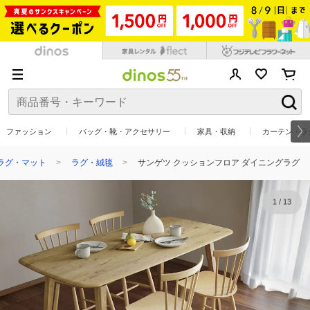
ファッション
バッグ・靴・アクセサリー
家具・収納
カーテン・ラ
ラグ・マット
ラグ・絨毯
サンゲツ クッションフロア ダイニングラグ
1
/
13