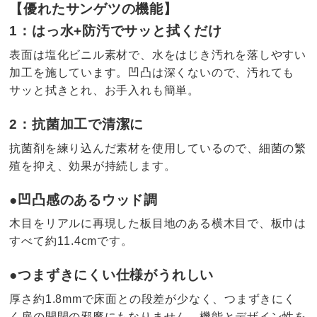
【優れたサンゲツの機能】
1：はっ水+防汚でサッと拭くだけ
表面は塩化ビニル素材で、水をはじき汚れを落しやすい
加工を施しています。凹凸は深くないので、汚れても
サッと拭きとれ、お手入れも簡単。
2：抗菌加工で清潔に
抗菌剤を練り込んだ素材を使用しているので、細菌の繁
殖を抑え、効果が持続します。
●凹凸感のあるウッド調
木目をリアルに再現した板目地のある横木目で、板巾は
すべて約11.4cmです。
●つまずきにくい仕様がうれしい
厚さ約1.8mmで床面との段差が少なく、つまずきにく
く扉の開閉の邪魔にもなりません。機能とデザイン性を