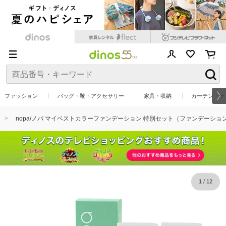
ファッション
バッグ・靴・アクセサリー
家具・収納
カーテン・ラ
nopa/ノパ マイベストカラーファンデーション 特別セット（ファンデーシ
1
/
12