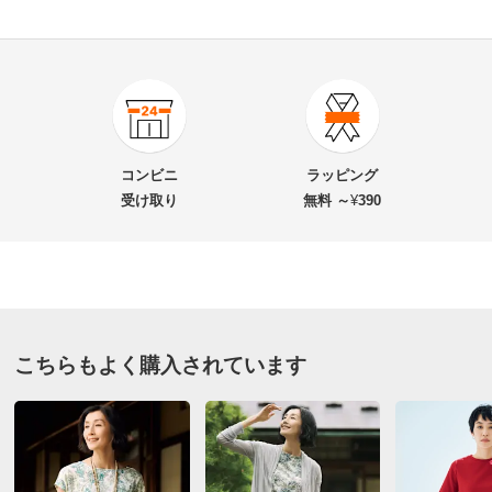
4.0
口コミ件数（2）
★★★★★
1
商品番号
900-R991-31
★★★★
★
0
商品名・特徴
接触冷感 プルオン ワイドパンツ
★★★
★★
1
コンビニ
ラッピング
★★
★★★
0
受け取り
無料 ～
¥
390
★
★★★★
0
価格
¥3,999
税込 ¥3,636 税抜
送料・送料種
基本配送料：¥
880
カーキ ＬＬ
別
※お届け先が同じであれば複数個ご購入いただいても¥880です。
千葉県 50代女性
身長 : 165cm
普段のサイズ : L
こちらもよく購入されています
お支払い方法
送料について
購入したサイズで「大きめだった」
■色：（ア）カーキ、（イ）ブラック
着心地はとても良く、夏も涼しく着られると思います
■素材：再生繊維（リヨセル）100％
少ししわがつきやすいと思いました。あとデザインはか
■両脇2個ポケット付き
なりワイドです