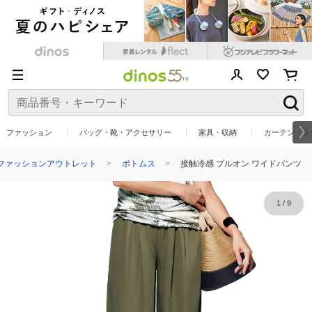
ファッション
バッグ・靴・アクセサリー
家具・収納
カーテン・ラ
ファッションアウトレット
ボトムス
接触冷感 プルオン ワイドパンツ
1
/
9