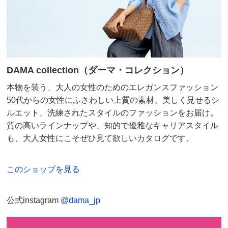
前また上
30.5
31.5
32.5
わたり幅
36
37
38
また下丈
68
68
68
ベルト幅
6
6
6
DAMA collection（ダーマ・コレクション）
本物を装う、大人の女性のためのエレガンスファッション
サイズ記号
3L
50代からの女性にふさわしい上質の素材、美しく見せるシ
対応サイズ
85～93
ルエット、洗練されたスタイルのファッションをお届け。
裾幅
35
質の高いラインナップや、知的で優雅なキャリアスタイル
も、大人女性にこそぜひ見て欲しいカタログです。
ウエスト
78
ウエスト（適応）
85～93
このショップを見る
ヒップ
113
ヒップ（適応）
102～110
公式instagram
@dama_jp
前また上
34.5
わたり幅
40