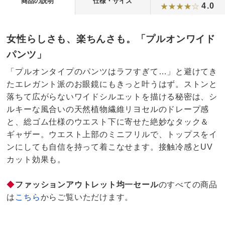
商品の説明
仕様・サイズ
4.0
女性らしさも、楽ちんさも。「プルオンワイド
パンツ」
「プルオンタイプのパンツはラフすぎて…」と避けてき
たエレガント派のお眼鏡にもきっと叶うはず。ストンと
落ちて広がらないワイドシルエットを描ける秘密は、シ
ルキーな風合いの天然植物繊維リヨセルのドレープ感
と、総ゴム仕様のウエスト下に寄せた絶妙なタック＆
ギャザー。ウエスト上部のミニフリルで、トップスをイ
ンにしても自信を持って着こなせます。接触冷感とUV
カット効果も。
◆
ファッションアウトレット均一セール
のすべての商品
は
こちら
からご覧いただけます。