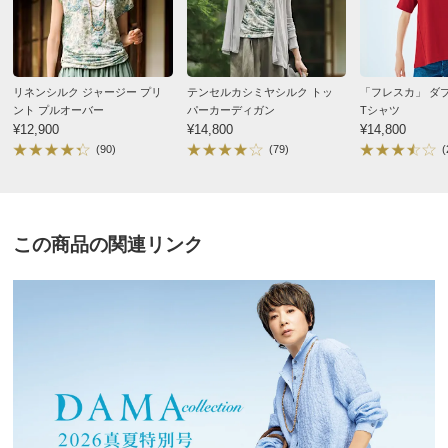
■ウエストゴム仕様
2024/06/08
■UV遮蔽率：（ア）99％（イ）99％
■原産国：中国製
■ウエストは、ゴム上がりの設定寸法です。
リネンシルク ジャージー プリ
テンセルカシミヤシルク トッ
「フレスカ」 ダ
ント プルオーバー
パーカーディガン
Tシャツ
ブラック ３Ｌ
¥12,900
¥14,800
¥14,800
◆ウエスト、ヒップにゆとりを持たせたシルエットのた
(90)
(79)
(
東京都 40代女性
身長 : 172cm
普段のサイズ : LL
め、ジャストサイズで着用されたい場合はワンサイズ下を
おすすめいたします。
購入したサイズで「大きめだった」
涼しくて良い。高身長のために丈が足りないけど、３L
サイズ（cm）
にして腰で落として履いている。ヒップも見えにくくな
この商品の関連リンク
サイズ記号
S
M
L
るので良い。
対応サイズ
58～64
64～70
69～77
2024/06/06
裾幅
31
32
33
ウエスト
62
66
70
すべての口コミを見る
ウエスト（適応）
58～64
64～70
69～77
ヒップ
97
101
105
ヒップ（適応）
82～90
87～95
92～100